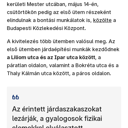
kerületi Mester utcában, május 14-én,
csütörtökön pedig az első ütem részeként
(új ablakban n
elindulnak a bontási munkálatok is,
közölte
a
Budapesti Közlekedési Központ.
A kivitelezés több ütemben valósul meg. Az
első ütemben járdaépítési munkák kezdődnek
a Liliom utca és az Ipar utca között
, a
páratlan oldalon, valamint a Bokréta utca és a
Thaly Kálmán utca között, a páros oldalon.
Az érintett járdaszakaszokat
lezárják, a gyalogosok fizikai
elemekkel elválasztott