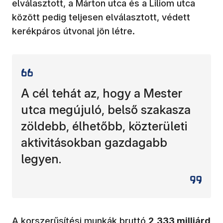
elválasztott, a Márton utca és a Liliom utca
között pedig teljesen elválasztott, védett
kerékpáros útvonal jön létre.
A cél tehát az, hogy a Mester
utca megújuló, belső szakasza
zöldebb, élhetőbb, közterületi
aktivitásokban gazdagabb
legyen.
A korszerűsítési munkák bruttó
2,333 milliárd