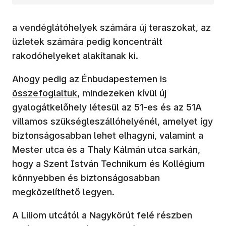
a vendéglátóhelyek számára új teraszokat, az
üzletek számára pedig koncentrált
rakodóhelyeket alakítanak ki.
(új ablakban n
Ahogy pedig az Énbudapestemen is
összefoglaltuk
, mindezeken kívül új
gyalogátkelőhely létesül az 51-es és az 51A
villamos szükségleszállóhelyénél, amelyet így
biztonságosabban lehet elhagyni, valamint a
Mester utca és a Thaly Kálmán utca sarkán,
hogy a Szent István Technikum és Kollégium
könnyebben és biztonságosabban
megközelíthető legyen.
A Liliom utcától a Nagykörút felé részben