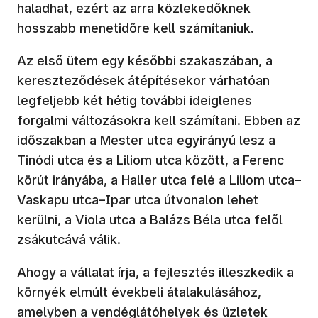
haladhat, ezért az arra közlekedőknek
hosszabb menetidőre kell számítaniuk.
Az első ütem egy későbbi szakaszában, a
kereszteződések átépítésekor várhatóan
legfeljebb két hétig további ideiglenes
forgalmi változásokra kell számítani. Ebben az
időszakban a Mester utca egyirányú lesz a
Tinódi utca és a Liliom utca között, a Ferenc
körút irányába, a Haller utca felé a Liliom utca–
Vaskapu utca–Ipar utca útvonalon lehet
kerülni, a Viola utca a Balázs Béla utca felől
zsákutcává válik.
Ahogy a vállalat írja, a fejlesztés illeszkedik a
környék elmúlt évekbeli átalakulásához,
amelyben a vendéglátóhelyek és üzletek