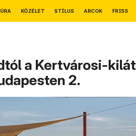
TÚRA
KÖZÉLET
STÍLUS
ARCOK
FRISS
dtól a Kertvárosi-kilá
udapesten 2.