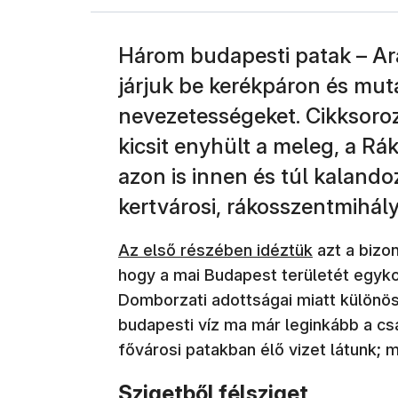
Három budapesti patak – Ara
járjuk be kerékpáron és mut
nevezetességeket. Cikksoro
kicsit enyhült a meleg, a Rá
azon is innen és túl kalandoz
kertvárosi, rákosszentmihályi
Az első részében idéztük
azt a bizo
hogy a mai Budapest területét egykor
Domborzati adottságai miatt különös
budapesti víz ma már leginkább a csa
fővárosi patakban élő vizet látunk; má
Szigetből félsziget