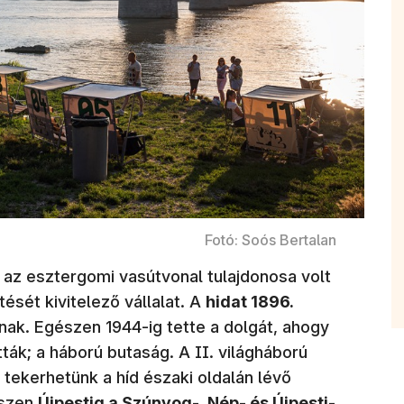
Fotó: Soós Bertalan
 az esztergomi vasútvonal tulajdonosa volt
ését kivitelező vállalat. A
hidat 1896.
ak. Egészen 1944-ig tette a dolgát, ahogy
ták; a háború butaság. A II. világháború
a tekerhetünk a híd északi oldalán lévő
észen
Újpestig a Szúnyog-, Nép- és Újpesti-