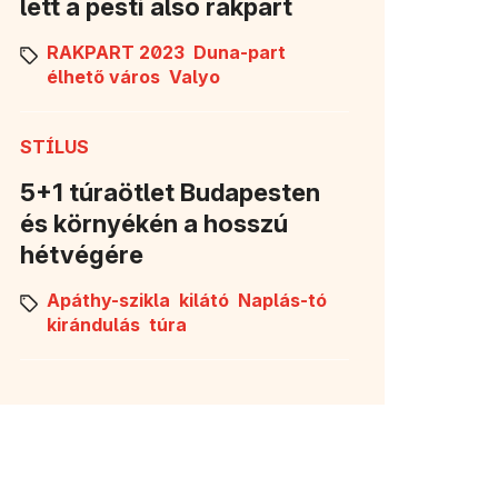
lett a pesti alsó rakpart
RAKPART 2023
Duna-part
élhető város
Valyo
STÍLUS
5+1 túraötlet Budapesten
és környékén a hosszú
hétvégére
Apáthy-szikla
kilátó
Naplás-tó
kirándulás
túra