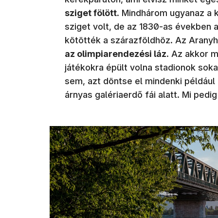
sziget fölött
. Mindhárom ugyanaz a k
sziget volt, de az 1830-as években a 
kötötték a szárazföldhöz. Az Arany
az olimpiarendezési láz
. Az akkor 
játékokra épült volna stadionok sok
sem, azt döntse el mindenki például
árnyas galériaerdő fái alatt. Mi pedi