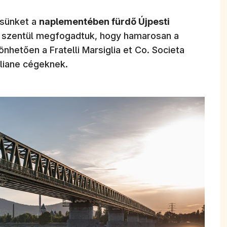
ésünket a
naplementében fürdő Újpesti
s szentül megfogadtuk, hogy hamarosan a
szönhetően a Fratelli Marsiglia et Co. Societa
gliane cégeknek.