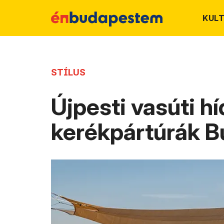
KUL
STÍLUS
Újpesti vasúti hí
kerékpártúrák B