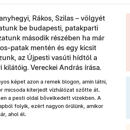
nyhegyi, Rákos, Szilas – völgyét
atunk be budapesti, patakparti
zatunk második részében ha már
kos-patak mentén és egy kicsit
unk, az Újpesti vasúti hídtól a
 kilátóig. Vereckei András írása.
nyos képet azon a remek blogon, amin látni,
 micsoda kiterjedt vízhálózat szőtte át.
en a pesti oldal bővelkedett vizekben. A
pból folyik, ezért nagyon örülünk, amikor
r, ahol él.