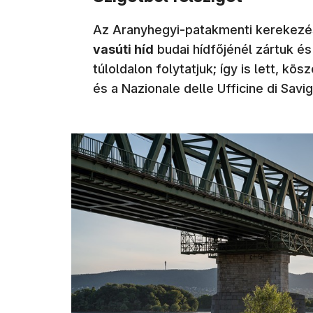
Az Aranyhegyi-patakmenti kerekez
vasúti híd
budai hídfőjénél zártuk é
túloldalon folytatjuk; így is lett, kö
és a Nazionale delle Ufficine di Savi