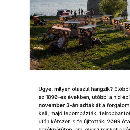
Ugye, milyen olaszul hangzik? Előbbi
az 1890-es években, utóbbi a híd épít
november 3-án adták át
a forgalomn
kell, majd lebombázták, felrobbantot
után kétszer is felújították. 2009 ót
kerékpárúton, ami elvisz minket eg