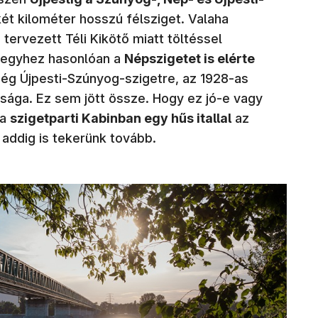
ét kilométer hosszú félsziget. Valaha
tervezett Téli Kikötő miatt töltéssel
hegyhez hasonlóan a
Népszigetet is elérte
még Újpesti-Szúnyog-szigetre, az 1928-as
asága. Ez sem jött össze. Hogy ez jó-e vagy
 a
szigetparti Kabinban egy hűs itallal
az
g addig is tekerünk tovább.