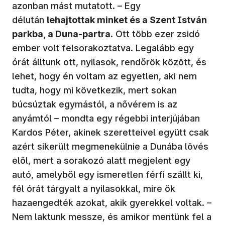
azonban mást mutatott. – Egy
délután
lehajtottak minket és a Szent István
parkba, a Duna-partra
. Ott több ezer zsidó
ember volt felsorakoztatva. Legalább egy
órát álltunk ott, nyilasok, rendőrök között, és
lehet, hogy én voltam az egyetlen, aki nem
tudta, hogy mi következik, mert sokan
búcsúztak egymástól, a nővérem is az
anyámtól – mondta egy régebbi interjújában
Kardos Péter, akinek szeretteivel együtt csak
azért sikerült megmenekülnie a Dunába lövés
elől, mert a sorakozó alatt megjelent egy
autó, amelyből egy ismeretlen férfi szállt ki,
fél órát tárgyalt a nyilasokkal, mire ők
hazaengedték azokat, akik gyerekkel voltak. –
Nem laktunk messze, és amikor mentünk fel a