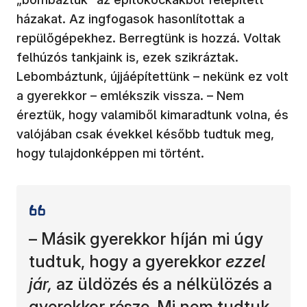
házakat. Az ingfogasok hasonlítottak a
repülőgépekhez. Berregtünk is hozzá. Voltak
felhúzós tankjaink is, ezek szikráztak.
Lebombáztunk, újjáépítettünk – nekünk ez volt
a gyerekkor – emlékszik vissza. – Nem
éreztük, hogy valamiből kimaradtunk volna, és
valójában csak évekkel később tudtuk meg,
hogy tulajdonképpen mi történt.
– Másik gyerekkor híján mi úgy
tudtuk, hogy a gyerekkor
ezzel
jár,
az üldözés és a nélkülözés a
gyerekkor része. Mi nem tudtuk,