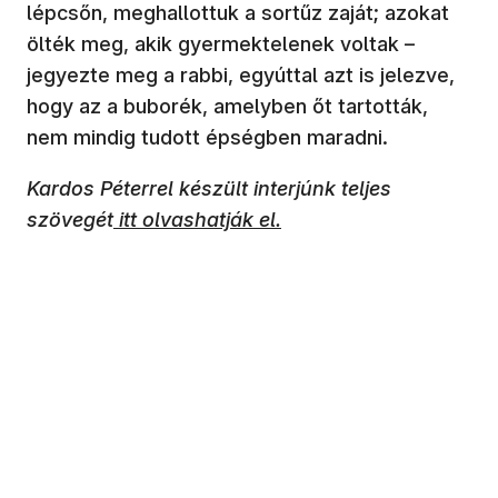
lépcsőn, meghallottuk a sortűz zaját; azokat
ölték meg, akik gyermektelenek voltak –
jegyezte meg a rabbi, egyúttal azt is jelezve,
hogy az a buborék, amelyben őt tartották,
nem mindig tudott épségben maradni.
Kardos Péterrel készült interjúnk teljes
(új ablakban nyílik meg)
szövegét
itt olvashatják el.