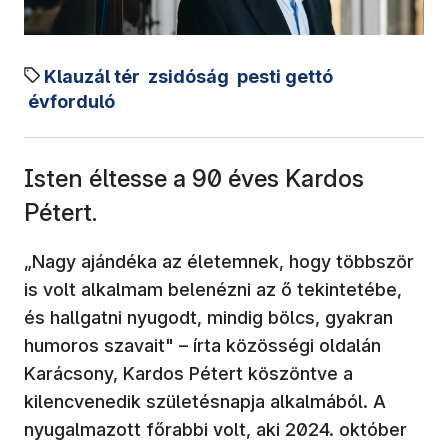
Klauzál tér
zsidóság
pesti gettó
évforduló
Isten éltesse a 90 éves Kardos
Pétert.
„Nagy ajándéka az életemnek, hogy többször
is volt alkalmam belenézni az ő tekintetébe,
és hallgatni nyugodt, mindig bölcs, gyakran
humoros szavait" – írta közösségi oldalán
Karácsony, Kardos Pétert köszöntve a
kilencvenedik születésnapja alkalmából. A
nyugalmazott főrabbi volt, aki 2024. október