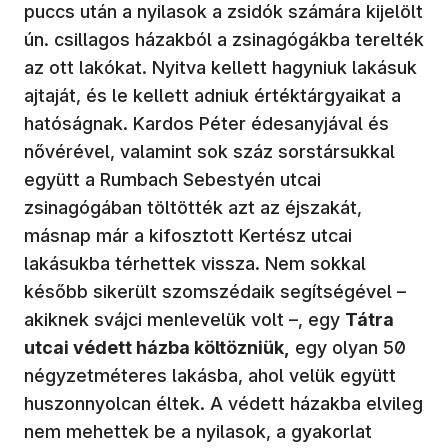
puccs után a nyilasok a zsidók számára kijelölt
ún. csillagos házakból a zsinagógákba terelték
az ott lakókat. Nyitva kellett hagyniuk lakásuk
ajtaját, és le kellett adniuk értéktárgyaikat a
hatóságnak. Kardos Péter édesanyjával és
nővérével, valamint sok száz sorstársukkal
együtt a Rumbach Sebestyén utcai
zsinagógában töltötték azt az éjszakát,
másnap már a kifosztott Kertész utcai
lakásukba térhettek vissza. Nem sokkal
később sikerült szomszédaik segítségével –
akiknek svájci menlevelük volt –, egy
Tátra
utcai védett házba költözniük,
egy olyan 50
négyzetméteres lakásba, ahol velük együtt
huszonnyolcan éltek. A védett házakba elvileg
nem mehettek be a nyilasok, a gyakorlat