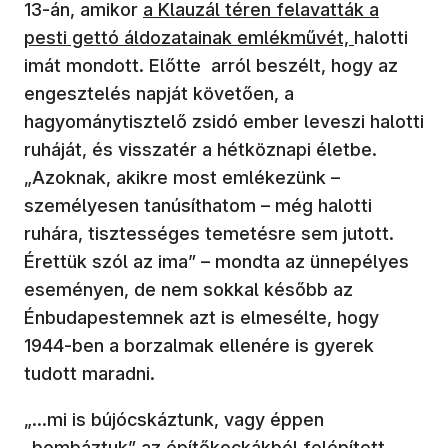
(új ablakban nyílik meg)
13-án, amikor
a Klauzál téren felavatták a
pesti gettó áldozatainak emlékművét,
halotti
imát mondott. Előtte arról beszélt, hogy az
engesztelés napját követően, a
hagyománytisztelő zsidó ember leveszi halotti
ruháját, és visszatér a hétköznapi életbe.
„Azoknak, akikre most emlékezünk –
személyesen tanúsíthatom – még halotti
ruhára, tisztességes temetésre sem jutott.
Érettük szól az ima” – mondta az ünnepélyes
eseményen, de nem sokkal később az
Énbudapestemnek azt is elmesélte, hogy
1944-ben a borzalmak ellenére is gyerek
tudott maradni.
„...mi is bújócskáztunk, vagy éppen
„bombáztuk” az építőkockákból felépített