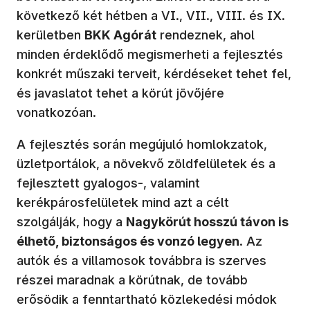
következő két hétben a VI., VII., VIII. és IX.
kerületben
BKK Agórát
rendeznek, ahol
minden érdeklődő megismerheti a fejlesztés
konkrét műszaki terveit, kérdéseket tehet fel,
és javaslatot tehet a körút jövőjére
vonatkozóan.
A fejlesztés során megújuló homlokzatok,
üzletportálok, a növekvő zöldfelületek és a
fejlesztett gyalogos-, valamint
kerékpárosfelületek mind azt a célt
szolgálják, hogy a
Nagykörút hosszú távon is
élhető, biztonságos és vonzó legyen
. Az
autók és a villamosok továbbra is szerves
részei maradnak a körútnak, de tovább
erősödik a fenntartható közlekedési módok