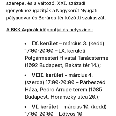
szerepe, és a változó, XXI. századi
igényekhez igazítják a Nagykörút Nyugati
pályaudvar és Boráros tér közötti szakaszát.
A
BKK Agórák
időpontjai és helyszínei:
IX. kerület
– március 3. (kedd)
17:00-20:00 – IX. kerületi
Polgármesteri Hivatal Tanácsterme
(1092 Budapest, Bakáts tér 14.);
VIII. kerület
– március 4.
(szerda) 17:00-20:00 – Párbeszéd
Háza, Pedro Arrupe terem (1085
Budapest, Horánszky utca 20.);
VI. kerület
– március 10. (kedd)
17:00-20:00 – Eötvös 10