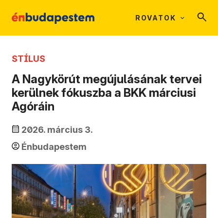
ROVATOK
STÍLUS
A Nagykörút megújulásának tervei
kerülnek fókuszba a BKK márciusi
Agóráin
2026. március 3.
Énbudapestem