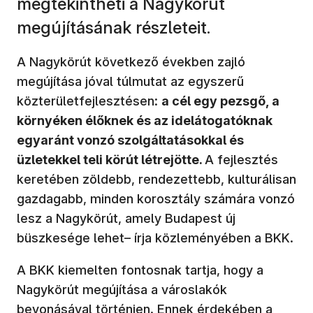
megtekintheti a Nagykörút
megújításának részleteit.
A Nagykörút következő években zajló
megújítása jóval túlmutat az egyszerű
közterületfejlesztésen:
a cél egy pezsgő, a
környéken élőknek és az idelátogatóknak
egyaránt vonzó szolgáltatásokkal és
üzletekkel teli körút létrejötte.
A fejlesztés
keretében zöldebb, rendezettebb, kulturálisan
gazdagabb, minden korosztály számára vonzó
lesz a Nagykörút, amely Budapest új
büszkesége lehet– írja közleményében a BKK.
A BKK kiemelten fontosnak tartja, hogy a
Nagykörút megújítása a városlakók
bevonásával történjen. Ennek érdekében a