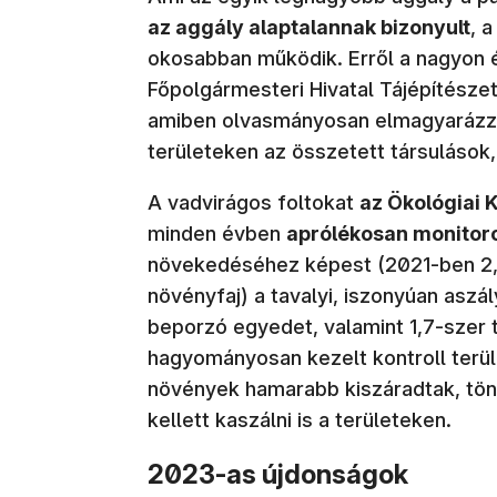
az aggály alaptalannak bizonyult
, 
okosabban működik. Erről a nagyon 
Főpolgármesteri Hivatal Tájépítészet
amiben olvasmányosan elmagyarázza
területeken az összetett társulások, 
A vadvirágos foltokat
az Ökológiai 
minden évben
aprólékosan monitor
növekedéséhez képest (2021-ben 2,
növényfaj) a tavalyi, iszonyúan aszál
beporzó egyedet, valamint 1,7-szer t
hagyományosan kezelt kontroll terül
növények hamarabb kiszáradtak, tön
kellett kaszálni is a területeken.
2023-as újdonságok