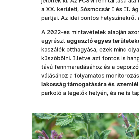
jelöltek ki. Az FCSM fenntartása alá
a XX. kerületi, Sósmocsár I és II. ág
partjai. Az idei pontos helyszínekről
A 2022-es mintavételek alapján azo
egyrészt
aggasztó egyes területeken
kaszálék otthagyása, ezek mind olyan
küszöbölni. Illetve azt fontos is hang
távú fennmaradásához és a beporzók 
válásához a folyamatos monitorozá
lakosság támogatására és szemlél
parkoló a legelők helyén, és ne is ta