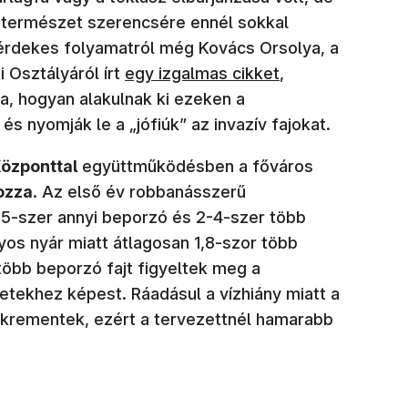
a természet szerencsére ennél sokkal
érdekes folyamatról még Kovács Orsolya, a
(új ablakban nyílik meg)
i Osztályáról írt
egy izgalmas cikket
,
, hogyan alakulnak ki ezeken a
és nyomják le a „jófiúk” az invazív fajokat.
Központtal
együttműködésben a főváros
ozza
. Az első év robbanásszerű
5-szer annyi beporzó és 2-4-szer több
yos nyár miatt átlagosan 1,8-szor több
öbb beporzó fajt figyeltek meg a
etekhez képest. Ráadásul a vízhiány miatt a
krementek, ezért a tervezettnél hamarabb