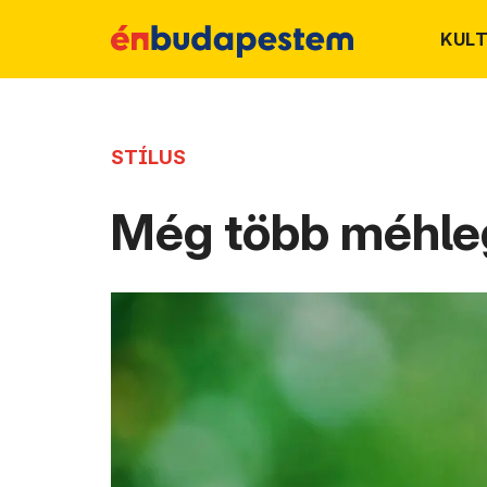
KUL
STÍLUS
Még több méhleg