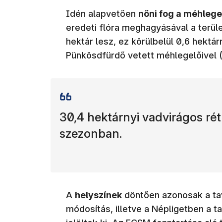
Idén alapvetően
nőni fog a méhlege
eredeti flóra meghagyásával a terü
hektár lesz, ez körülbelül 0,6 hektá
Pünkösdfürdő vetett méhlegelőivel (
30,4 hektárnyi vadvirágos ré
szezonban.
A
helyszínek
döntően azonosak a tava
módosítás, illetve a Népligetben a ta