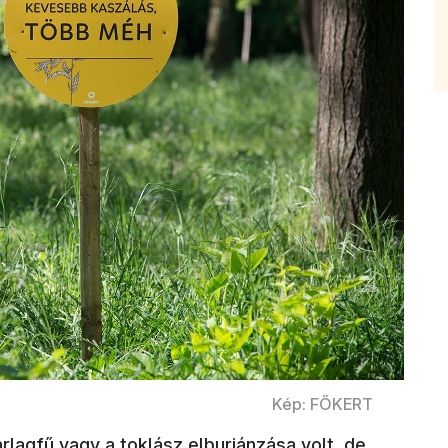
Kép: FŐKERT
lagfű vagy a toklász elburjánzása volt, de