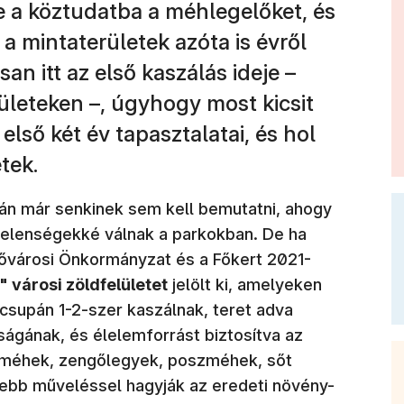
 a köztudatba a méhlegelőket, és
 mintaterületek azóta is évről
an itt az első kaszálás ideje –
rületeken –, úgyhogy most kicsit
első két év tapasztalatai, és hol
etek.
alán már senkinek sem kell bemutatni, ahogy
jelenségekké válnak a parkokban. De ha
 Fővárosi Önkormányzat és a Főkert 2021-
 városi zöldfelületet
jelölt ki, amelyeken
 csupán 1-2-szer kaszálnak, teret adva
ságának, és élelemforrást biztosítva az
(méhek, zengőlegyek, poszméhek, sőt
vebb műveléssel hagyják az eredeti növény-