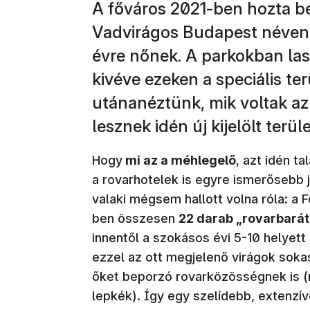
A főváros 2021-ben hozta be
Vadvirágos Budapest néven a
évre nőnek. A parkokban lass
kivéve ezeken a speciális te
utánanéztünk, mik voltak az 
lesznek idén új kijelölt terül
Hogy
mi az a méhlegelő
, azt idén t
a rovarhotelek is egyre ismerősebb 
valaki mégsem hallott volna róla: a
ben összesen
22 darab „rovarbarát"
innentől a szokásos évi 5-10 helyett
ezzel az ott megjelenő virágok soka
őket beporzó rovarközösségnek is 
lepkék). Így egy szelídebb, extenzí