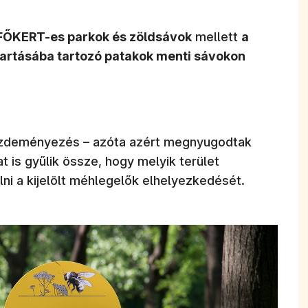
FŐKERT-es parkok és zöldsávok
mellett
a
artásába tartozó patakok menti sávokon
kezdeményezés – azóta azért megnyugodtak
t is gyűlik össze, hogy melyik terület
lni a kijelölt méhlegelők elhelyezkedését.