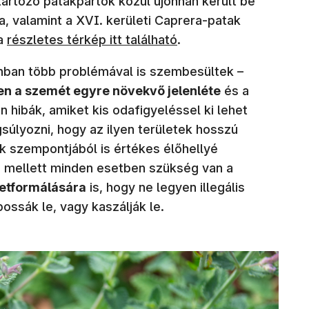
 tartozó patakpartok közül újonnan került be
a, valamint a XVI. kerületi Caprera-patak
(új ablakban nyílik meg)
 a
részletes térkép itt található
.
nban több problémával is szembesültek –
 a szemét egyre növekvő jelenléte
és a
 hibák, amiket kis odafigyeléssel ki lehet
súlyozni, hogy az ilyen területek hosszú
szempontjából is értékes élőhellyé
s mellett minden esetben szükség van a
etformálására
is, hogy ne legyen illegális
possák le, vagy kaszálják le.