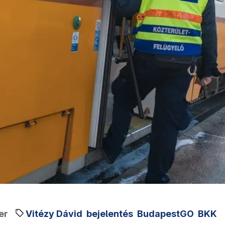
er
Vitézy Dávid
bejelentés
BudapestGO
BKK