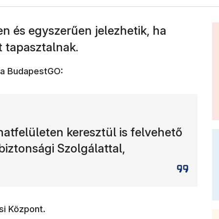
en és egyszerűen jelezhetik, ha
t tapasztalnak.
l a BudapestGO:
tfelületen keresztül is felvehető
biztonsági Szolgálattal,
si Központ.