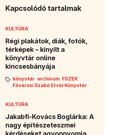
Kapcsolódó tartalmak
KULTÚRA
Régi plakátok, diák, fotók,
térképek – kinyílt a
könyvtár online
kincsesbányája
könyvtár
archívum
FSZEK
Fővárosi Szabó Ervin Könyvtár
KULTÚRA
Jakabfi-Kovács Boglárka: A
nagy építészeteszmei
kérdéseket agyonnyomja