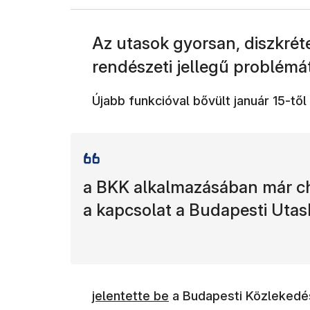
Az utasok gyorsan, diszkrét
rendészeti jellegű problémá
Újabb funkcióval bővült január 15-tő
a BKK alkalmazásában már cha
a kapcsolat a Budapesti Utas
(új ablakban nyílik meg)
jelentette be
a Budapesti Közlekedé