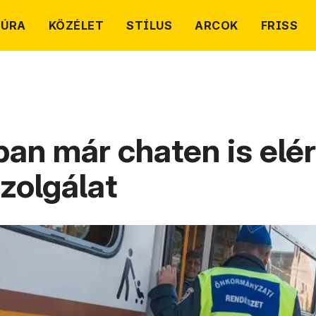
TÚRA
KÖZÉLET
STÍLUS
ARCOK
FRISS
n már chaten is elé
zolgálat