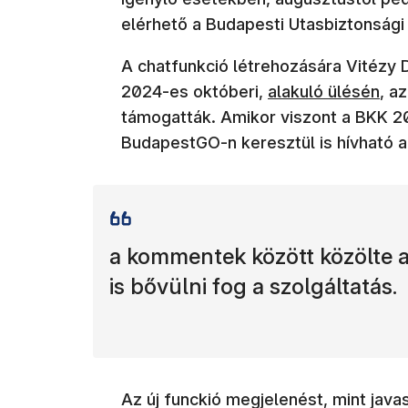
elérhető a Budapesti Utasbiztonsági 
A chatfunkció létrehozására Vitézy D
(új ablakban nyíli
2024-es októberi,
alakuló ülésén
, a
támogatták. Amikor viszont a BKK 2
BudapestGO-n keresztül is hívható a
a kommentek között közölte a
is bővülni fog a szolgáltatás.
Az új funckió megjelenést, mint javas