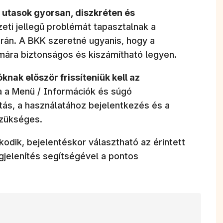
 utasok gyorsan, diszkréten és
zeti jellegű problémát tapasztalnak a
rán. A BKK szeretné ugyanis, hogy a
ára biztonságos és kiszámítható legyen.
knak először frissíteniük kell az
va a Menü / Információk és súgó
tás, a használatához bejelentkezés és a
zükséges.
odik, bejelentéskor választható az érintett
egjelenítés segítségével a pontos