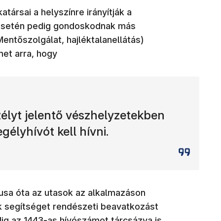
ársai a helyszínre irányítják a
esetén pedig gondoskodnak más
ntőszolgálat, hajléktalanellátás)
met arra, hogy
zélyt jelentő vészhelyzetekben
gélyhívót kell hívni.
sa óta az utasok az alkalmazáson
k segítséget rendészeti beavatkozást
ig az 1443-as hívószámot tárcsázva is