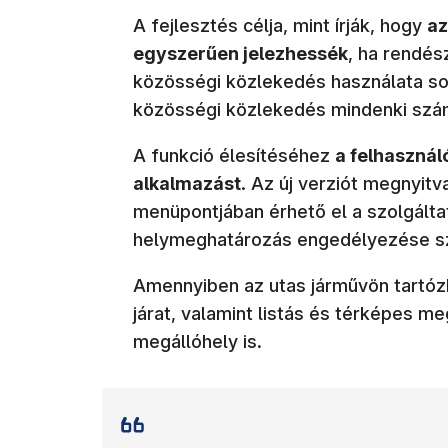
A fejlesztés célja, mint írják, hogy
az
egyszerűen jelezhessék
, ha rendés
közösségi közlekedés használata so
közösségi közlekedés mindenki szám
A funkció élesítéséhez
a felhasználó
alkalmazást
. Az új verziót megnyit
menüpontjában érhető el a szolgálta
helymeghatározás engedélyezése s
Amennyiben az utas járművön tartózk
járat, valamint listás és térképes m
megállóhely is.