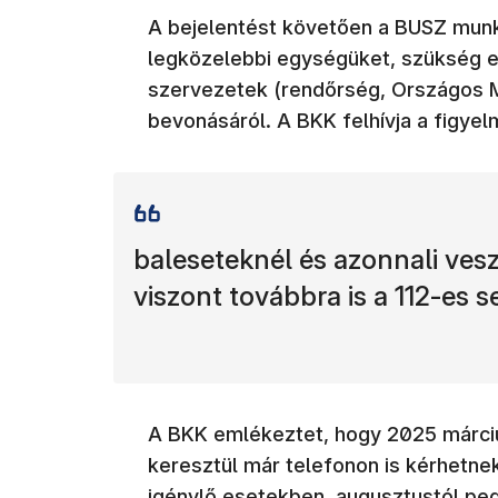
A bejelentést követően a BUSZ munkat
legközelebbi egységüket, szükség 
szervezetek (rendőrség, Országos Me
bevonásáról. A BKK felhívja a figyel
baleseteknél és azonnali ves
viszont továbbra is a 112-es se
A BKK emlékeztet, hogy 2025 márciu
keresztül már telefonon is kérhetne
igénylő esetekben, augusztustól ped