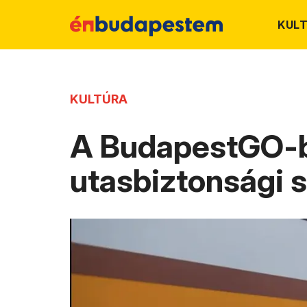
KUL
KULTÚRA
A BudapestGO-ba
utasbiztonsági s