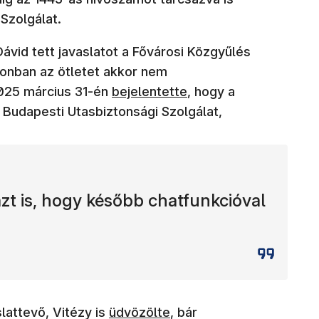
Szolgálat.
ávid tett javaslatot a Fővárosi Közgyűlés
k meg)
zonban az ötletet akkor nem
(új ablakban nyílik meg)
025 március 31-én
bejelentette
, hogy a
 Budapesti Utasbiztonsági Szolgálat,
zt is, hogy később chatfunkcióval
(új ablakban nyílik meg)
lattevő, Vitézy is
üdvözölte
, bár