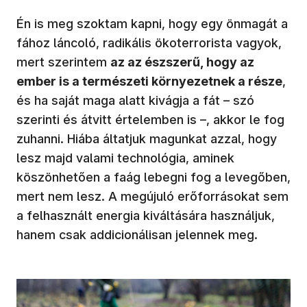
Én is meg szoktam kapni, hogy egy önmagát a
fához láncoló, radikális ökoterrorista vagyok,
mert szerintem
az az észszerű, hogy az
ember is a természeti környezetnek a része
,
és ha saját maga alatt kivágja a fát – szó
szerinti és átvitt értelemben is –, akkor le fog
zuhanni. Hiába áltatjuk magunkat azzal, hogy
lesz majd valami technológia, aminek
köszönhetően a faág lebegni fog a levegőben,
mert nem lesz. A megújuló erőforrásokat sem
a felhasznált energia kiváltására használjuk,
hanem csak addicionálisan jelennek meg.