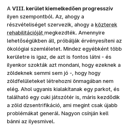
A
VIII. kerület kiemelkedően progresszív
ilyen szempontból. Az, ahogy a
részvételiséget szervezik, ahogy a
közterek
rehabilitációját
megkezdték. Amennyire
lehetőségükben áll, próbálják érvényesíteni az
ökológiai szemléletet. Mindez egyébként több
kerületre is igaz, de azt is fontos látni - és
ilyenkor szokták azt mondani, hogy ezeknek a
zöldeknek semmi sem jó -, hogy hogy
zöldfelületeket létrehozni önmagában nem
elég. Ahol ugyanis kialakítanak egy parkot, és
található egy cuki játszótér is, máris kezdődik
a zöld dzsentrifikáció, ami megint csak újabb
problémákat generál. Nagyon csínján kell
bánni az ilyesmivel.