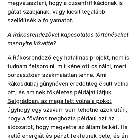
megválasztani, hogy a dzsentrifikációnak is
gátat szabjanak, vagy kicsit legalább
szelídítsék a folyamatot.
A Rákosrendezővel kapcsolatos történéseket
mennyire követte?
A Rákosrendező egy hatalmas projekt, nem is
tudnám felsorolni, mit kéne ott csinálni, mert
borzasztóan szakmaiatlan lenne. Ami
Rákosdubaj gúnynéven eredetileg épült volna
ott, és
aminek tökéletes példáját látjuk
Belgrádban, az maga lett volna a pokol
,
úgyhogy egy szavam sem lehetne azok után,
hogy a főváros meghozta például azt az
áldozatot, hogy megvette az állam telkét. Ha
kellő energiát és pénzt fektetnek bele, és én