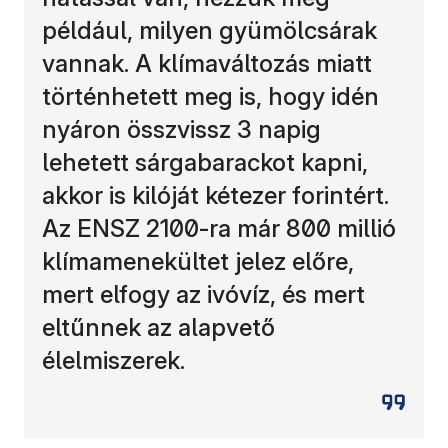
például, milyen gyümölcsárak
vannak. A klímaváltozás miatt
történhetett meg is, hogy idén
nyáron összvissz 3 napig
lehetett sárgabarackot kapni,
akkor is kilóját kétezer forintért.
Az ENSZ 2100-ra már 800 millió
klímamenekültet jelez előre,
mert elfogy az ivóvíz, és mert
eltűnnek az alapvető
élelmiszerek.