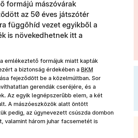
ető formájú mászóvárak
ződött az 50 éves játszótér
ra függőhíd vezet egyikből a
k is növekedhetnek itt a
ra emlékeztető formájuk miatt kapták
(új ablakban nyílik me
 ezért a biztonság érdekében a
BKM
ítása fejeződött be a közelmúltban. Sor
javíthatatlan gerendák cseréjére, és a
lték. Az egyik legnépszerűbb elem, a két
ult. A mászóeszközök alatt öntött
ettük pedig, az úgynevezett csúszda dombon
, valamint három juhar facsemetét is