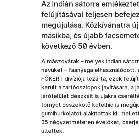
Az indián sátorra emlékezt
felújításával teljesen befeje
megújulása. Közkívánatra új
másikba, és újabb facsemeté
következő 50 évben.
A mászóvárak – melyek indián sátor
nevüket – faanyaga elhasználódott,
FŐKERT divíziója
lezárta, ezek felúj
került a tartóoszlopok javítására, a 
járófelület deszkáit is újakra cseré
tornyot összekötő kötélhíd is megúj
gumiburkolatot alakítottak ki, mell
35 négyzetméteren évelőket, cserjét
ültettek.