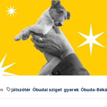
em
játszótér
Óbudai sziget
gyerek
Óbuda-Bék