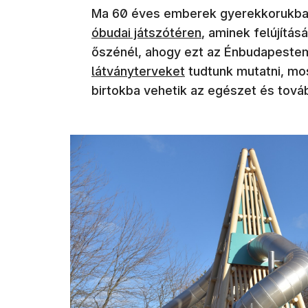
Ma 60 éves emberek gyerekkorukba
óbudai játszótéren
, aminek felújítás
őszénél, ahogy ezt az Énbudapestem
látványterveket
tudtunk mutatni, mos
birtokba vehetik az egészet és továb