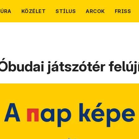
TÚRA
KÖZÉLET
STÍLUS
ARCOK
FRISS
Óbudai játszótér felúj