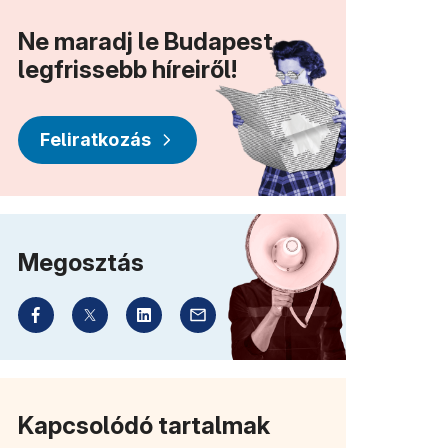
Ne maradj le Budapest
legfrissebb híreiről!
Feliratkozás
g)
Megosztás
Kapcsolódó tartalmak