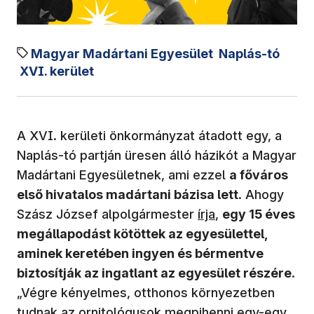
Magyar Madártani Egyesület
Naplás-tó
XVI. kerület
A XVI. kerületi önkormányzat átadott egy, a
Naplás-tó partján üresen álló házikót a Magyar
Madártani Egyesületnek, ami ezzel
a főváros
első hivatalos madártani bázisa lett
. Ahogy
(új ablakban nyílik
Szász József alpolgármester
írja
,
egy 15 éves
megállapodást kötöttek az egyesülettel,
aminek keretében ingyen és bérmentve
biztosítják az ingatlant az egyesület részére
.
„Végre kényelmes, otthonos környezetben
tudnak az ornitológusok megpihenni egy-egy