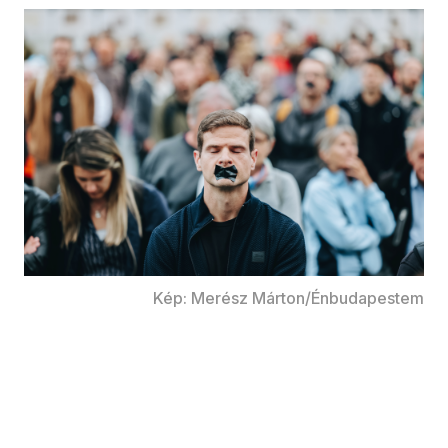
Kép: Merész Márton/Énbudapestem