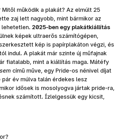
? Mitől működik a plakát? Az elmúlt 25
tette zaj lett nagyobb, mint bármikor az
 lehetetlen.
2025-ben egy plakátkiállítás
zülnek képek ultraerős számítógépen,
 szerkesztett kép is papírplakáton végzi, és
ól indul. A plakát már szinte új műfajnak
ár fiatalabb, mint a kiállítás maga. Mátéfy
ésem
című műve, egy Pride-os nénivel díjat
e pár év múlva talán érdekes lesz
mikor idősek is mosolyogva jártak pride-ra,
snek számított. Ízlelgessük egy kicsit,
tor?