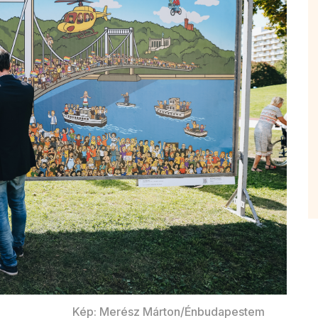
Kép: Merész Márton/Énbudapestem