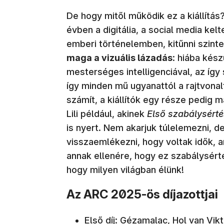
De hogy mitől működik ez a kiállítás
évben a digitália, a social media kel
emberi történelemben, kitűnni szinte
maga a vizuális lázadás
: hiába kés
mesterséges intelligenciával, az így
így minden mű ugyanattól a rajtvonalt
számít, a kiállítók egy része pedig m
Lili például, akinek
Első szabálysért
is nyert. Nem akarjuk túlelemezni, d
visszaemlékezni, hogy voltak idők, a
annak ellenére, hogy ez szabálysérté
hogy milyen világban élünk!
Az ARC 2025-ös díjazottjai
Első díj: Gézamalac, Hol van Vik