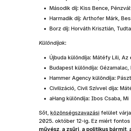
Második díj: Kiss Bence, Pénzvá
Harmadik díj: Arthofer Márk, B
Borz díj: Horváth Krisztián, Tudta
Különdíjak
:
Újbuda különdíja: Mátéfy Lili, 
Budapest különdíja: Gézamalac, 
Hammer Agency különdíja: Pásztor
Civilizáció, Civil Szívvel díja: M
aHang különdíja: Ibos Csaba, Mi
Sőt,
közönségszavazási
felület várj
2025. október 12-ig. Ez miért font
művész, a zsűri, a politikus bármit,