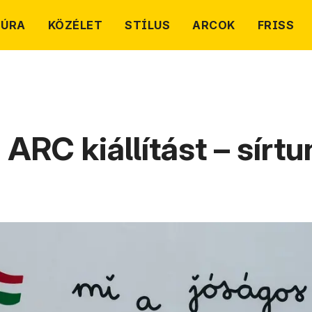
TÚRA
KÖZÉLET
STÍLUS
ARCOK
FRISS
ARC kiállítást – sírtu