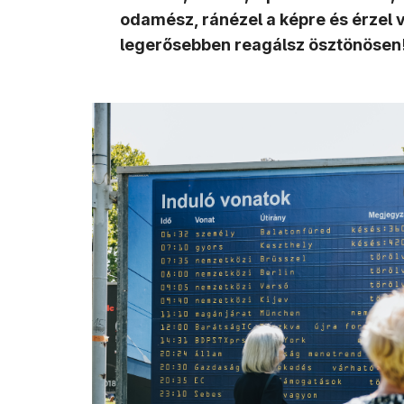
odamész, ránézel a képre és érzel v
legerősebben reagálsz ösztönösen