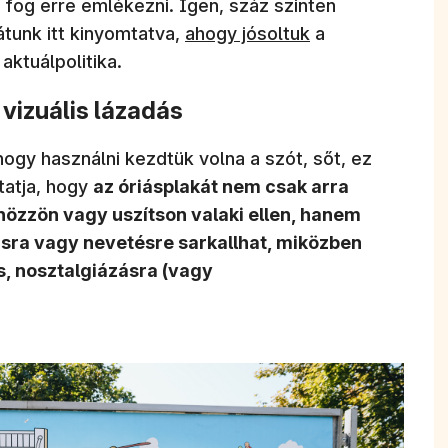
 fog erre emlékezni. Igen, száz szinten
unk itt kinyomtatva,
ahogy jósoltuk
a
 aktuálpolitika.
a vizuális lázadás
hogy használni kezdtük volna a szót, sőt, ez
tatja, hogy
az óriásplakát nem csak arra
özzön vagy uszítson valaki ellen, hanem
ra vagy nevetésre sarkallhat, miközben
is, nosztalgiázásra (vagy