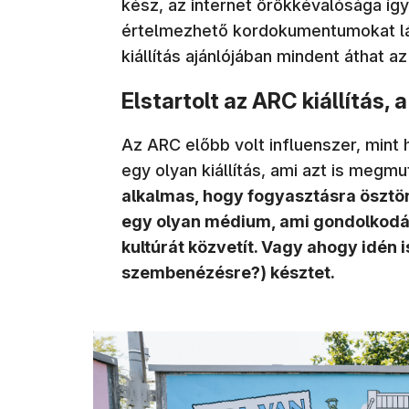
kész, az internet örökkévalósága így
értelmezhető kordokumentumokat lát
kiállítás ajánlójában mindent áthat az
Elstartolt az ARC kiállítás, 
Az ARC előbb volt influenszer, mint 
egy olyan kiállítás, ami azt is megmu
alkalmas, hogy fogyasztásra ösztön
egy olyan médium, ami gondolkodás
kultúrát közvetít. Vagy ahogy idén 
szembenézésre?) késztet.