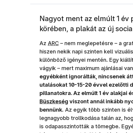
Nagyot ment az elmúlt 1 év p
körében, a plakát az új socia
(új ablakban nyílik meg)
Az
ARC
– nem meglepetésre – a gra
hiszen nekik napi szinten kell vizuál
különböző igényei mentén. Egy kiáll
vágyik – mert maximum ajánlásai va
egyébként ignorálták, nincsenek átt
utalásokat 10-15-20 évvel ezelőtti 
pillanatokra. Az elmúlt 1 év alakja
Büszkeség
viszont annál inkább nyo
bennünk.
Az egyik több szinten is é
legnagyobb trollkodása talán az, ho
is odapasszintották a tömegbe. Egyé