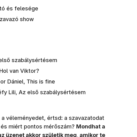
ltó és felesége
eszavazó show
Az első szabálysértésem
Hol van Viktor?
 Dániel, This is fine
átéfy Lili, Az első szabálysértésem
a a véleményedet, értsd: a szavazatodat
os és miért pontos mérőszám?
Mondhat a
 az üzenet akkor születik meg, amikor te