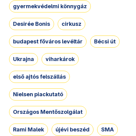
gyermekvédelmi könnygáz
Desirée Bonis
cirkusz
budapest főváros levéltár
Bécsi út
Ukrajna
viharkárok
első ajtós felszállás
Nielsen piackutató
Országos Mentőszolgálat
Rami Malek
újévi beszéd
SMA