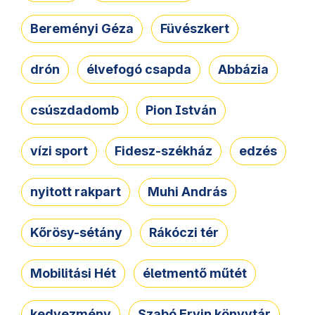
Bereményi Géza
Füvészkert
drón
élvefogó csapda
Abbázia
csúszdadomb
Pion István
vízi sport
Fidesz-székház
edzés
nyitott rakpart
Muhi András
Kőrösy-sétány
Rákóczi tér
Mobilitási Hét
életmentő műtét
kedvezmény
Szabó Ervin könyvtár