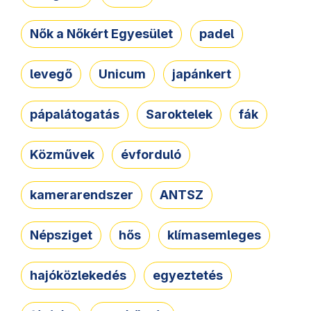
Nők a Nőkért Egyesület
padel
levegő
Unicum
japánkert
pápalátogatás
Saroktelek
fák
Közművek
évforduló
kamerarendszer
ANTSZ
Népsziget
hős
klímasemleges
hajóközlekedés
egyeztetés