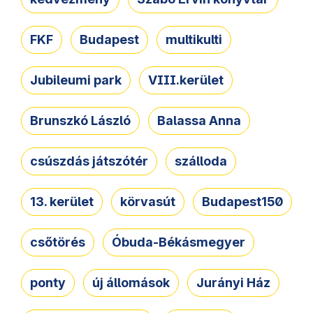
FKF
Budapest
multikulti
Jubileumi park
VIII.kerület
Brunszkó László
Balassa Anna
csúszdás játszótér
szálloda
13. kerület
körvasút
Budapest150
csőtörés
Óbuda-Békásmegyer
ponty
új állomások
Jurányi Ház