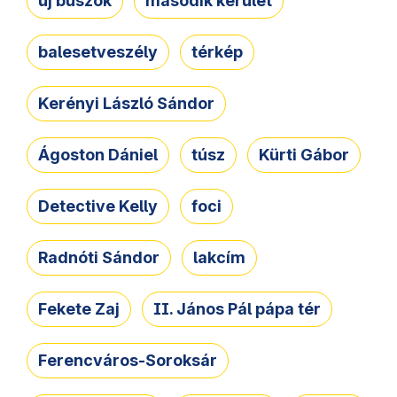
új buszok
második kerület
balesetveszély
térkép
Kerényi László Sándor
Ágoston Dániel
túsz
Kürti Gábor
Detective Kelly
foci
Radnóti Sándor
lakcím
Fekete Zaj
II. János Pál pápa tér
Ferencváros-Soroksár