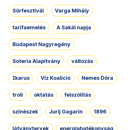
Sörfesztivál
Varga Mihály
tarifaemelés
A Sakál napja
Budapest Nagyregény
Soteria Alapítvány
változás
Ikarus
Víz Koalíció
Nemes Dóra
troli
oktatás
felszólítás
színészek
Jurij Gagarin
1896
látványtervek
energiahatékonyság