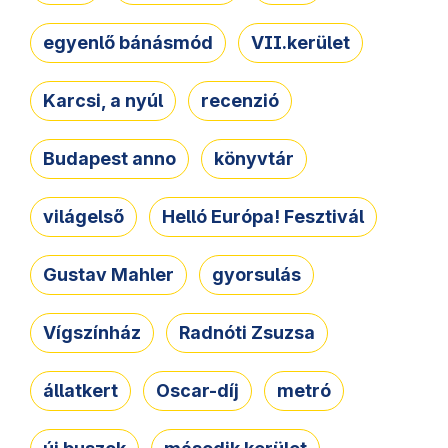
egyenlő bánásmód
VII.kerület
Karcsi, a nyúl
recenzió
Budapest anno
könyvtár
világelső
Helló Európa! Fesztivál
Gustav Mahler
gyorsulás
Vígszínház
Radnóti Zsuzsa
állatkert
Oscar-díj
metró