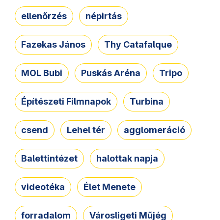
ellenőrzés
népirtás
Fazekas János
Thy Catafalque
MOL Bubi
Puskás Aréna
Tripo
Építészeti Filmnapok
Turbina
csend
Lehel tér
agglomeráció
Balettintézet
halottak napja
videotéka
Élet Menete
forradalom
Városligeti Műjég