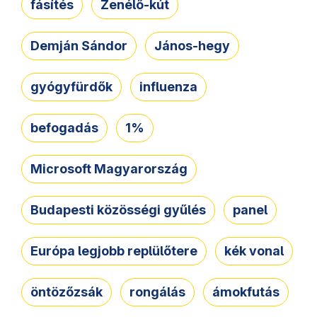
fásítés
Zenélő-kút
Demján Sándor
János-hegy
gyógyfürdők
influenza
befogadás
1%
Microsoft Magyarország
Budapesti közösségi gyűlés
panel
Európa legjobb replülőtere
kék vonal
öntözőzsák
rongálás
ámokfutás