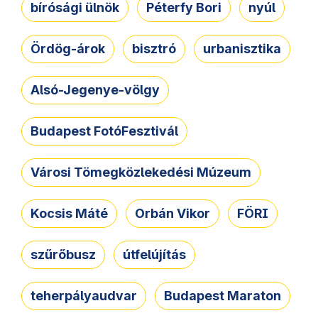
bírósági ülnök
Péterfy Bori
nyúl
Ördög-árok
bisztró
urbanisztika
Alsó-Jegenye-völgy
Budapest FotóFesztivál
Városi Tömegközlekedési Múzeum
Kocsis Máté
Orbán Vikor
FÖRI
szűrőbusz
útfelújítás
teherpályaudvar
Budapest Maraton