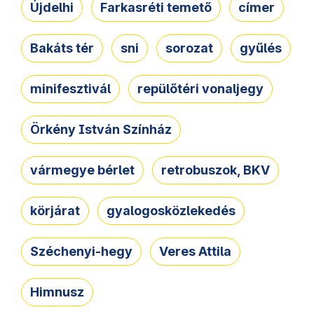
Újdelhi
Farkasréti temető
címer
Bakáts tér
sni
sorozat
gyűlés
minifesztivál
repülőtéri vonaljegy
Örkény István Színház
vármegye bérlet
retrobuszok, BKV
körjárat
gyalogosközlekedés
Széchenyi-hegy
Veres Attila
Himnusz