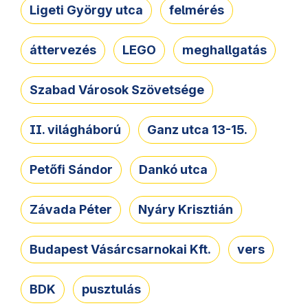
Ligeti György utca
felmérés
áttervezés
LEGO
meghallgatás
Szabad Városok Szövetsége
II. világháború
Ganz utca 13-15.
Petőfi Sándor
Dankó utca
Závada Péter
Nyáry Krisztián
Budapest Vásárcsarnokai Kft.
vers
BDK
pusztulás