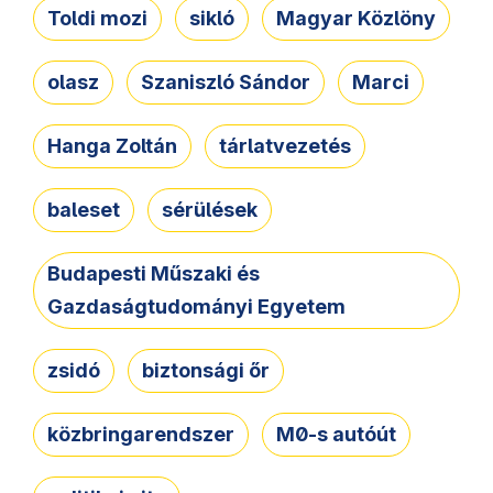
Toldi mozi
sikló
Magyar Közlöny
olasz
Szaniszló Sándor
Marci
Hanga Zoltán
tárlatvezetés
baleset
sérülések
Budapesti Műszaki és
Gazdaságtudományi Egyetem
zsidó
biztonsági őr
közbringarendszer
M0-s autóút