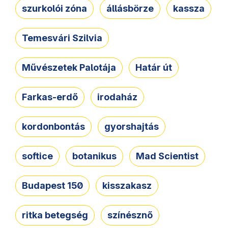
szurkolói zóna
állásbörze
kassza
Temesvári Szilvia
Művészetek Palotája
Határ út
Farkas-erdő
irodaház
kordonbontás
gyorshajtás
softice
botanikus
Mad Scientist
Budapest 150
kisszakasz
ritka betegség
színésznő