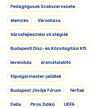
Pedagógusok Szakszervezete
elemzés
Városháza
Városfejlesztési stratégiák
Budapesti Dísz- és Közvilágítási Kft.
levendula
áramátalakító
főpolgármester-jelöltek
Budapest Jövője Fórum
férfiak
Della
Piros Ildikó
UEFA