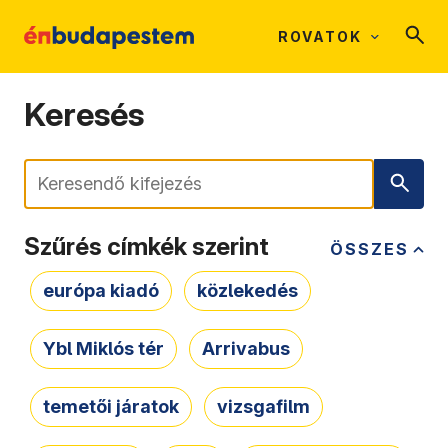
ROVATOK
Keresés
Keresés
Szűrés címkék szerint
ÖSSZES
európa kiadó
közlekedés
Ybl Miklós tér
Arrivabus
temetői járatok
vizsgafilm