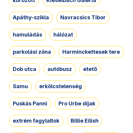
körözött
Kieselbach Galéria
Apáthy-szikla
Navracsics Tibor
hamuládás
hálózat
parkolási zóna
Harminckettesek tere
Dob utca
autóbusz
etető
Samu
erkölcstelenség
Puskás Panni
Pro Urbe díjak
extrém fagylaltok
Billie Eilish