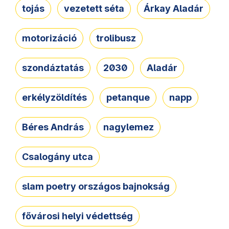
tojás
vezetett séta
Árkay Aladár
motorizáció
trolibusz
szondáztatás
2030
Aladár
erkélyzöldítés
petanque
napp
Béres András
nagylemez
Csalogány utca
slam poetry országos bajnokság
fővárosi helyi védettség