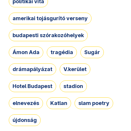
politikai vita
amerikai tojásgurító verseny
budapesti szórakozóhelyek
Ámon Ada
tragédia
Sugár
drámapályázat
V.kerület
Hotel Budapest
stadion
elnevezés
Katlan
slam poetry
újdonság