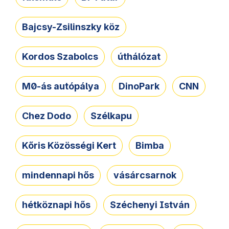
Bajcsy-Zsilinszky köz
Kordos Szabolcs
úthálózat
M0-ás autópálya
DinoPark
CNN
Chez Dodo
Szélkapu
Kőris Közösségi Kert
Bimba
mindennapi hős
vásárcsarnok
hétköznapi hős
Széchenyi István