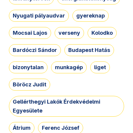
Nyugati pályaudvar
gyereknap
Mocsai Lajos
verseny
Kolodko
Bardóczi Sándor
Budapest Hatás
bizonytalan
munkagép
liget
Böröcz Judit
Gellérthegyi Lakók Érdekvédelmi
Egyesülete
Átrium
Ferenc József