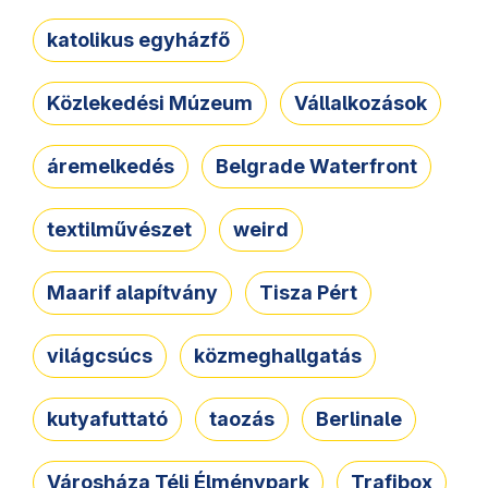
katolikus egyházfő
Közlekedési Múzeum
Vállalkozások
áremelkedés
Belgrade Waterfront
textilművészet
weird
Maarif alapítvány
Tisza Pért
világcsúcs
közmeghallgatás
kutyafuttató
taozás
Berlinale
Városháza Téli Élménypark
Trafibox