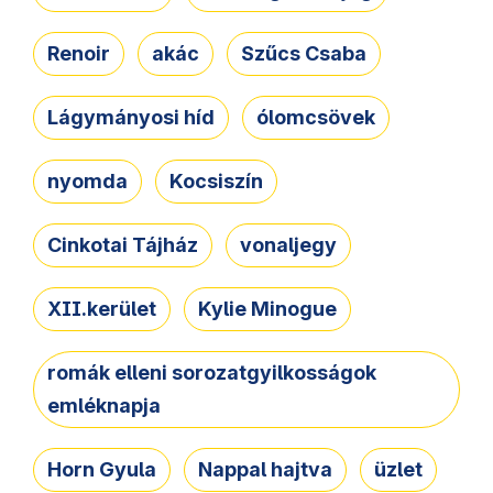
Renoir
akác
Szűcs Csaba
Lágymányosi híd
ólomcsövek
nyomda
Kocsiszín
Cinkotai Tájház
vonaljegy
XII.kerület
Kylie Minogue
romák elleni sorozatgyilkosságok
emléknapja
Horn Gyula
Nappal hajtva
üzlet