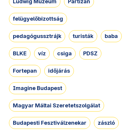
Ludwig Múzeum
Partizán
felügyelőbizottság
pedagógussztrájk
turisták
baba
BLKE
víz
csiga
PDSZ
Fortepan
időjárás
Imagine Budapest
Magyar Máltai Szeretetszolgálat
Budapesti Fesztiválzenekar
zászló