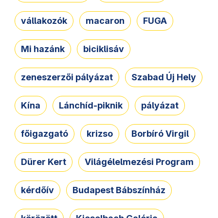
vállakozók
macaron
FUGA
Mi hazánk
biciklisáv
zeneszerzői pályázat
Szabad Új Hely
Kína
Lánchíd-piknik
pályázat
főigazgató
krizso
Borbíró Virgil
Dürer Kert
Világélelmezési Program
kérdőív
Budapest Bábszínház