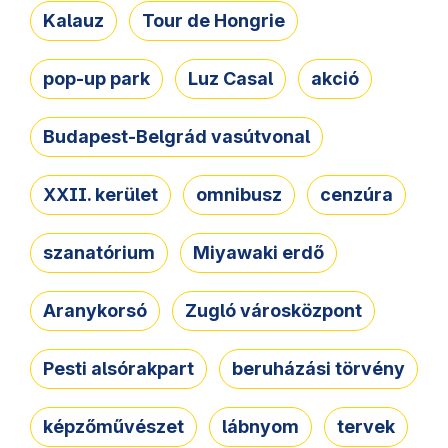
Kalauz
Tour de Hongrie
pop-up park
Luz Casal
akció
Budapest-Belgrád vasútvonal
XXII. kerület
omnibusz
cenzúra
szanatórium
Miyawaki erdő
Aranykorsó
Zugló városközpont
Pesti alsórakpart
beruházási törvény
képzőművészet
lábnyom
tervek