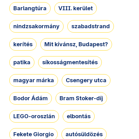
Barlangtúra
VIII. kerület
nindzsakormány
szabadstrand
kerítés
Mit kívánsz, Budapest?
patika
síkosságmentesítés
magyar márka
Csengery utca
Bodor Ádám
Bram Stoker-díj
LEGO-oroszlán
elbontás
Fekete Giorgio
autósüldözés