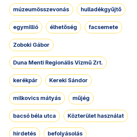
múzeumösszevonás
hulladékgyűjtő
egymillió
élhetőség
facsemete
Zoboki Gábor
Duna Menti Regionális Vízmű Zrt.
kerékpár
Kereki Sándor
milkovics mátyás
műjég
bacsó béla utca
Közterület használat
hirdetés
befolyásolás