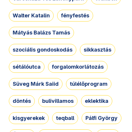
Walter Katalin
fényfestés
Mátyás Balázs Tamás
szociális gondoskodás
sikkasztás
sétálóutca
forgalomkorlátozás
Süveg Márk Saiid
túlélőprogram
döntés
bulivillamos
eklektika
kisgyerekek
teqball
Pálfi György