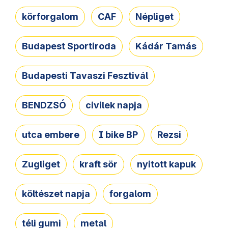
körforgalom
CAF
Népliget
Budapest Sportiroda
Kádár Tamás
Budapesti Tavaszi Fesztivál
BENDZSÓ
civilek napja
utca embere
I bike BP
Rezsi
Zugliget
kraft sör
nyitott kapuk
költészet napja
forgalom
téli gumi
metal