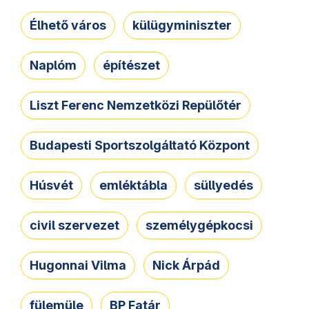
Élhető város
külügyminiszter
Naplóm
építészet
Liszt Ferenc Nemzetközi Repülőtér
Budapesti Sportszolgáltató Központ
Húsvét
emléktábla
süllyedés
civil szervezet
személygépkocsi
Hugonnai Vilma
Nick Árpád
fülemüle
BP Fatár