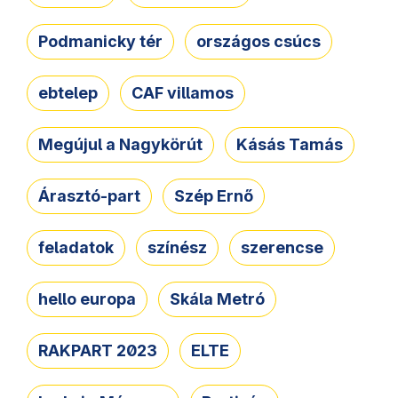
Podmanicky tér
országos csúcs
ebtelep
CAF villamos
Megújul a Nagykörút
Kásás Tamás
Árasztó-part
Szép Ernő
feladatok
színész
szerencse
hello europa
Skála Metró
RAKPART 2023
ELTE