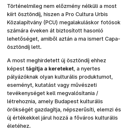
Történelmileg nem előzmény nélküli a most
kiírt ösztöndíj, hiszen a Pro Cultura Urbis
Közalapítvány (PCU) megalakuláskor fotósok
számára éveken át biztosított hasonló
lehetőséget, amiből aztán a ma ismert Capa-
ösztöndíj lett.
A most meghirdetett új ösztöndíj ehhez
képest
tágítja a kereteket
, a nyertes
pályázóknak olyan kulturális produktumot,
eseményt, kutatást vagy művészeti
tevékenységet kell megvalósítania /
létrehoznia, amely Budapest kulturális
örökségét gazdagítja, népszerűsíti, elemzi és
új értékekkel járul hozzá a főváros kulturális
életéhez.