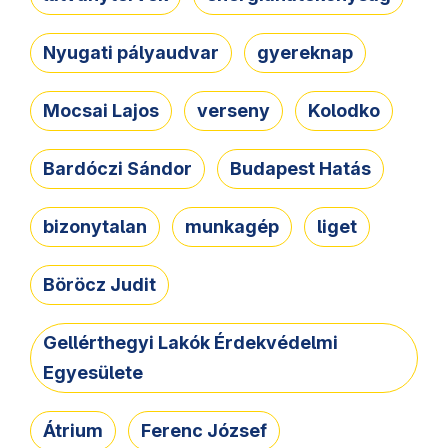
Nyugati pályaudvar
gyereknap
Mocsai Lajos
verseny
Kolodko
Bardóczi Sándor
Budapest Hatás
bizonytalan
munkagép
liget
Böröcz Judit
Gellérthegyi Lakók Érdekvédelmi
Egyesülete
Átrium
Ferenc József