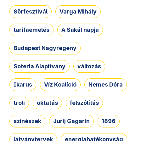
Sörfesztivál
Varga Mihály
tarifaemelés
A Sakál napja
Budapest Nagyregény
Soteria Alapítvány
változás
Ikarus
Víz Koalíció
Nemes Dóra
troli
oktatás
felszólítás
színészek
Jurij Gagarin
1896
látványtervek
energiahatékonyság