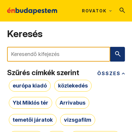
ROVATOK
Keresés
Keresés
Szűrés címkék szerint
ÖSSZES
európa kiadó
közlekedés
Ybl Miklós tér
Arrivabus
temetői járatok
vizsgafilm