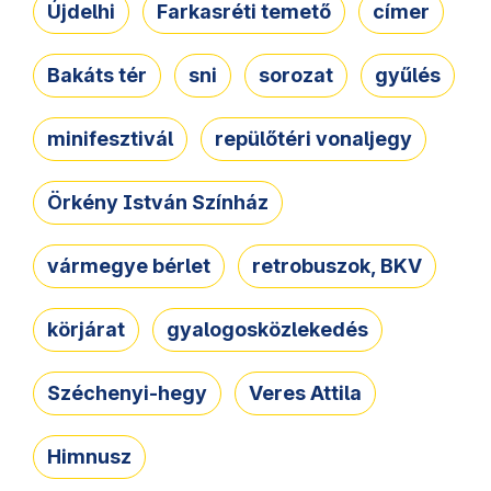
Újdelhi
Farkasréti temető
címer
Bakáts tér
sni
sorozat
gyűlés
minifesztivál
repülőtéri vonaljegy
Örkény István Színház
vármegye bérlet
retrobuszok, BKV
körjárat
gyalogosközlekedés
Széchenyi-hegy
Veres Attila
Himnusz