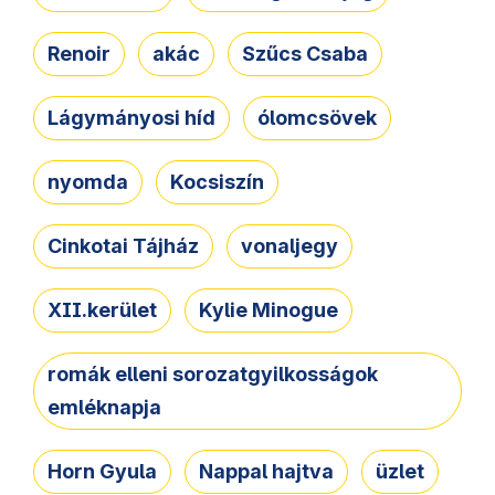
Renoir
akác
Szűcs Csaba
Lágymányosi híd
ólomcsövek
nyomda
Kocsiszín
Cinkotai Tájház
vonaljegy
XII.kerület
Kylie Minogue
romák elleni sorozatgyilkosságok
emléknapja
Horn Gyula
Nappal hajtva
üzlet