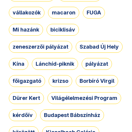
vállakozók
macaron
FUGA
Mi hazánk
biciklisáv
zeneszerzői pályázat
Szabad Új Hely
Kína
Lánchíd-piknik
pályázat
főigazgató
krizso
Borbíró Virgil
Dürer Kert
Világélelmezési Program
kérdőív
Budapest Bábszínház