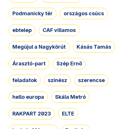
Podmanicky tér
országos csúcs
ebtelep
CAF villamos
Megújul a Nagykörút
Kásás Tamás
Árasztó-part
Szép Ernő
feladatok
színész
szerencse
hello europa
Skála Metró
RAKPART 2023
ELTE