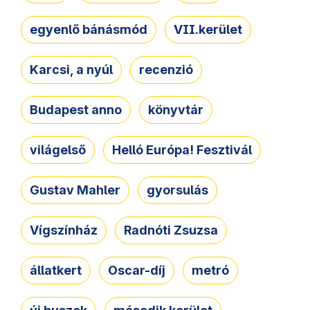
egyenlő bánásmód
VII.kerület
Karcsi, a nyúl
recenzió
Budapest anno
könyvtár
világelső
Helló Európa! Fesztivál
Gustav Mahler
gyorsulás
Vígszínház
Radnóti Zsuzsa
állatkert
Oscar-díj
metró