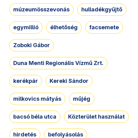
múzeumösszevonás
hulladékgyűjtő
egymillió
élhetőség
facsemete
Zoboki Gábor
Duna Menti Regionális Vízmű Zrt.
kerékpár
Kereki Sándor
milkovics mátyás
műjég
bacsó béla utca
Közterület használat
hirdetés
befolyásolás