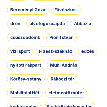
Bereményi Géza
Füvészkert
drón
élvefogó csapda
Abbázia
csúszdadomb
Pion István
vízi sport
Fidesz-székház
edzés
nyitott rakpart
Muhi András
Kőrösy-sétány
Rákóczi tér
Mobilitási Hét
életmentő műtét
kedvezmény
Szabó Ervin könyvtár