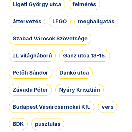
Ligeti György utca
felmérés
áttervezés
LEGO
meghallgatás
Szabad Városok Szövetsége
II. világháború
Ganz utca 13-15.
Petőfi Sándor
Dankó utca
Závada Péter
Nyáry Krisztián
Budapest Vásárcsarnokai Kft.
vers
BDK
pusztulás