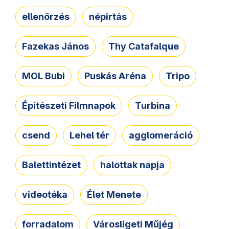
ellenőrzés
népirtás
Fazekas János
Thy Catafalque
MOL Bubi
Puskás Aréna
Tripo
Építészeti Filmnapok
Turbina
csend
Lehel tér
agglomeráció
Balettintézet
halottak napja
videotéka
Élet Menete
forradalom
Városligeti Műjég