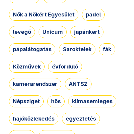
Nők a Nőkért Egyesület
padel
levegő
Unicum
japánkert
pápalátogatás
Saroktelek
fák
Közművek
évforduló
kamerarendszer
ANTSZ
Népsziget
hős
klímasemleges
hajóközlekedés
egyeztetés