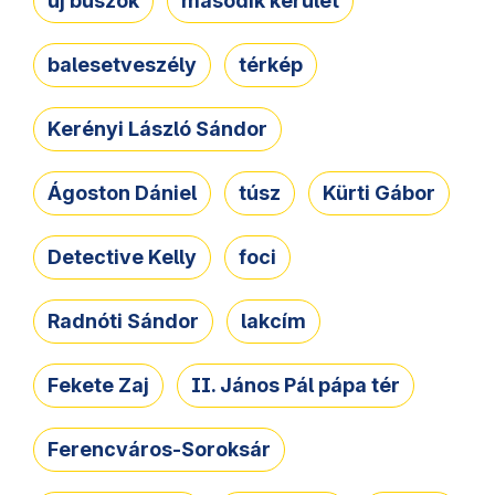
új buszok
második kerület
balesetveszély
térkép
Kerényi László Sándor
Ágoston Dániel
túsz
Kürti Gábor
Detective Kelly
foci
Radnóti Sándor
lakcím
Fekete Zaj
II. János Pál pápa tér
Ferencváros-Soroksár