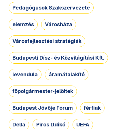
Pedagógusok Szakszervezete
elemzés
Városháza
Városfejlesztési stratégiák
Budapesti Dísz- és Közvilágítási Kft.
levendula
áramátalakító
főpolgármester-jelöltek
Budapest Jövője Fórum
férfiak
Della
Piros Ildikó
UEFA