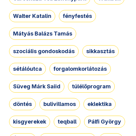
Walter Katalin
fényfestés
Mátyás Balázs Tamás
szociális gondoskodás
sikkasztás
sétálóutca
forgalomkorlátozás
Süveg Márk Saiid
túlélőprogram
döntés
bulivillamos
eklektika
kisgyerekek
teqball
Pálfi György