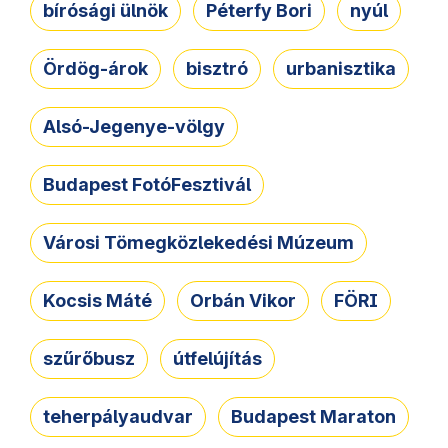
bírósági ülnök
Péterfy Bori
nyúl
Ördög-árok
bisztró
urbanisztika
Alsó-Jegenye-völgy
Budapest FotóFesztivál
Városi Tömegközlekedési Múzeum
Kocsis Máté
Orbán Vikor
FÖRI
szűrőbusz
útfelújítás
teherpályaudvar
Budapest Maraton