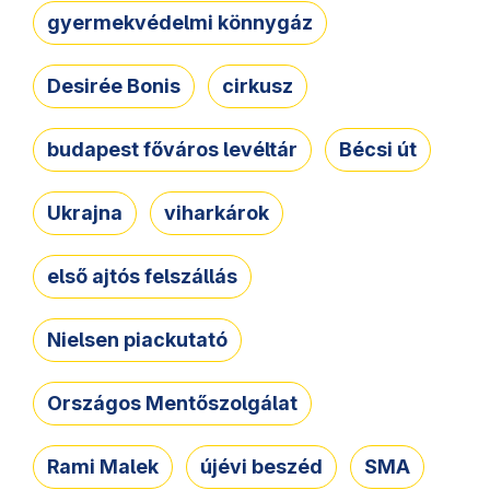
gyermekvédelmi könnygáz
Desirée Bonis
cirkusz
budapest főváros levéltár
Bécsi út
Ukrajna
viharkárok
első ajtós felszállás
Nielsen piackutató
Országos Mentőszolgálat
Rami Malek
újévi beszéd
SMA