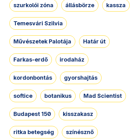
szurkolói zóna
állásbörze
kassza
Temesvári Szilvia
Művészetek Palotája
Határ út
Farkas-erdő
irodaház
kordonbontás
gyorshajtás
softice
botanikus
Mad Scientist
Budapest 150
kisszakasz
ritka betegség
színésznő