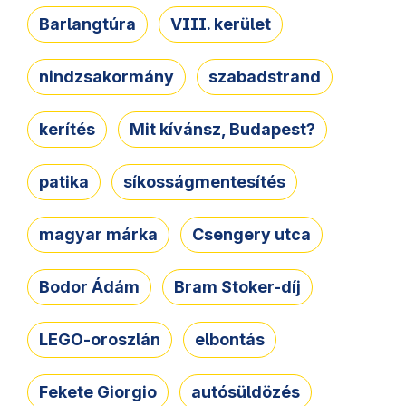
Barlangtúra
VIII. kerület
nindzsakormány
szabadstrand
kerítés
Mit kívánsz, Budapest?
patika
síkosságmentesítés
magyar márka
Csengery utca
Bodor Ádám
Bram Stoker-díj
LEGO-oroszlán
elbontás
Fekete Giorgio
autósüldözés