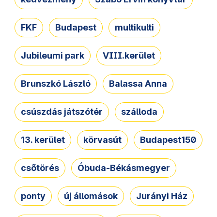
FKF
Budapest
multikulti
Jubileumi park
VIII.kerület
Brunszkó László
Balassa Anna
csúszdás játszótér
szálloda
13. kerület
körvasút
Budapest150
csőtörés
Óbuda-Békásmegyer
ponty
új állomások
Jurányi Ház