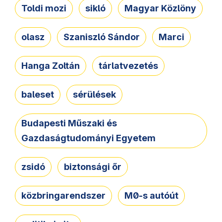
Toldi mozi
sikló
Magyar Közlöny
olasz
Szaniszló Sándor
Marci
Hanga Zoltán
tárlatvezetés
baleset
sérülések
Budapesti Műszaki és
Gazdaságtudományi Egyetem
zsidó
biztonsági őr
közbringarendszer
M0-s autóút