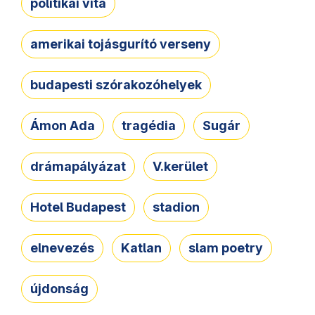
politikai vita
amerikai tojásgurító verseny
budapesti szórakozóhelyek
Ámon Ada
tragédia
Sugár
drámapályázat
V.kerület
Hotel Budapest
stadion
elnevezés
Katlan
slam poetry
újdonság