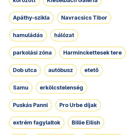
körözött
Kieselbach Galéria
Apáthy-szikla
Navracsics Tibor
hamuládás
hálózat
parkolási zóna
Harminckettesek tere
Dob utca
autóbusz
etető
Samu
erkölcstelenség
Puskás Panni
Pro Urbe díjak
extrém fagylaltok
Billie Eilish