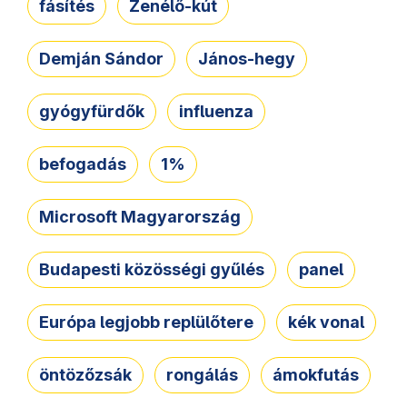
fásítés
Zenélő-kút
Demján Sándor
János-hegy
gyógyfürdők
influenza
befogadás
1%
Microsoft Magyarország
Budapesti közösségi gyűlés
panel
Európa legjobb replülőtere
kék vonal
öntözőzsák
rongálás
ámokfutás