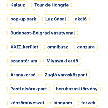
Kalauz
Tour de Hongrie
pop-up park
Luz Casal
akció
Budapest-Belgrád vasútvonal
XXII. kerület
omnibusz
cenzúra
szanatórium
Miyawaki erdő
Aranykorsó
Zugló városközpont
Pesti alsórakpart
beruházási törvény
képzőművészet
lábnyom
tervek