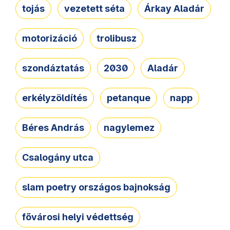
tojás
vezetett séta
Árkay Aladár
motorizáció
trolibusz
szondáztatás
2030
Aladár
erkélyzöldítés
petanque
napp
Béres András
nagylemez
Csalogány utca
slam poetry országos bajnokság
fővárosi helyi védettség