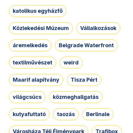
katolikus egyházfő
Közlekedési Múzeum
Vállalkozások
áremelkedés
Belgrade Waterfront
textilművészet
weird
Maarif alapítvány
Tisza Pért
világcsúcs
közmeghallgatás
kutyafuttató
taozás
Berlinale
Városháza Téli Élménypark
Trafibox