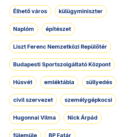
Élhető város
külügyminiszter
Naplóm
építészet
Liszt Ferenc Nemzetközi Repülőtér
Budapesti Sportszolgáltató Központ
Húsvét
emléktábla
süllyedés
civil szervezet
személygépkocsi
Hugonnai Vilma
Nick Árpád
fülemüle
BP Fatár