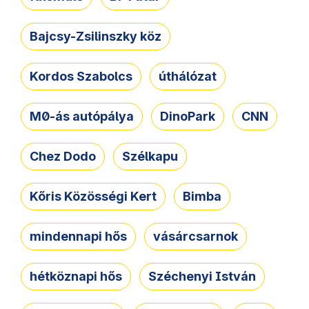
Bajcsy-Zsilinszky köz
Kordos Szabolcs
úthálózat
M0-ás autópálya
DinoPark
CNN
Chez Dodo
Szélkapu
Kőris Közösségi Kert
Bimba
mindennapi hős
vásárcsarnok
hétköznapi hős
Széchenyi István