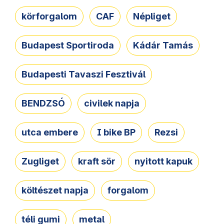
körforgalom
CAF
Népliget
Budapest Sportiroda
Kádár Tamás
Budapesti Tavaszi Fesztivál
BENDZSÓ
civilek napja
utca embere
I bike BP
Rezsi
Zugliget
kraft sör
nyitott kapuk
költészet napja
forgalom
téli gumi
metal