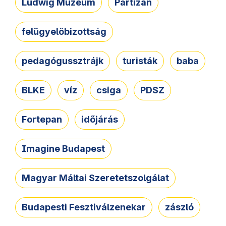
Ludwig Múzeum
Partizán
felügyelőbizottság
pedagógussztrájk
turisták
baba
BLKE
víz
csiga
PDSZ
Fortepan
időjárás
Imagine Budapest
Magyar Máltai Szeretetszolgálat
Budapesti Fesztiválzenekar
zászló