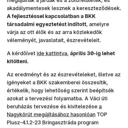
megújulnak a járdák és a zöldfelületek, és
akadálymentesek lesznek a kereszteződések.
A fejlesztéssel kapcsolatban a BKK
társadalmi egyeztetést indított
, amelyre
várja az ott élők és az arra közlekedők
véleményét, javaslatait, észrevételeit.
(új ablakban nyílik meg)
A kérdőívet
ide kattintva
,
április 30-ig lehet
kitölteni
.
Az eredményt és az észrevételeket, illetve az
igényeket a BKK szakemberei összesítik,
értékelik, hogy lehetőség szerint beépítsék
azokat a tervezési folyamatba. A Váci úti
(új ablakban
beruházás tervezése és kivitelezése
a
Nagykörút megújításához hasonlóan
TOP
Plusz-4.1.2-23 Bringasztráda program