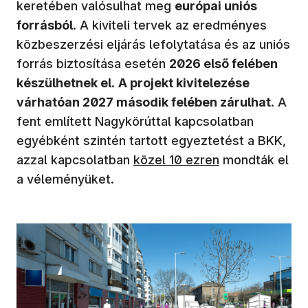
keretében valósulhat meg
európai uniós
forrásból
. A kiviteli tervek az eredményes
közbeszerzési eljárás lefolytatása és az uniós
forrás biztosítása esetén
2026 első felében
készülhetnek el
.
A projekt kivitelezése
várhatóan 2027 második felében zárulhat
. A
fent említett Nagykörúttal kapcsolatban
egyébként szintén tartott egyeztetést a BKK,
(új ablakban nyílik meg)
azzal kapcsolatban
közel 10 ezren
mondták el
a véleményüket.