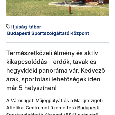
ifjúság
tábor
Budapesti Sportszolgáltató Központ
Természetközeli élmény és aktív
kikapcsolódás – erdők, tavak és
hegyvidéki panoráma vár. Kedvező
árak, sportolási lehetőségek idén
már 5 helyszínen!
A Városligeti Műjégpályát és a Margitszigeti
(új ablakban nyíl
Atlétikai Centrumot üzemeltető
Budapesti
Sportszolgáltató Központ (BSK)
gyönyörű