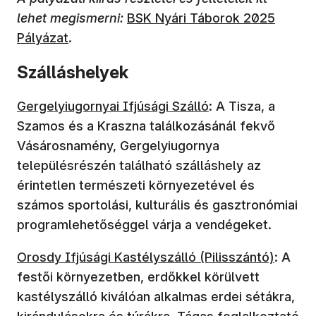
lehet megismerni:
BSK Nyári Táborok 2025
Pályázat
.
Szálláshelyek
Gergelyiugornyai Ifjúsági Szálló
: A Tisza, a
Szamos és a Kraszna találkozásánál fekvő
Vásárosnamény, Gergelyiugornya
településrészén található szálláshely az
érintetlen természeti környezetével és
számos sportolási, kulturális és gasztronómiai
programlehetőséggel várja a vendégeket.
Orosdy Ifjúsági Kastélyszálló (Pilisszántó)
: A
festői környezetben, erdőkkel körülvett
kastélyszálló kiválóan alkalmas erdei sétákra,