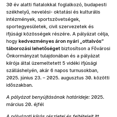
30 év alatti fiatalokkal foglalkozó, budapesti
székhelyű, nevelési- oktatási és kulturális
intézmények, sportszövetségek,
sportegyesületek, civil szervezetek és
ifjúsági közösségek részére. A pályázat célja,
hogy
kedvezményes áron nyári „ottalvós”
táborozási lehetőséget
biztosítson a Fővárosi
Önkormányzat tulajdonában és a pályázat
kiírója által üzemeltetett 5 vidéki ifjúsági
szálláshelyén, akár 6 napos turnusokban,
2025. június 23. – 2025. augusztus 30. közötti
időszakban.
A pályázat benyújtásának határideje:
2025.
március 20. éjfél
A pályázati kiírás részletei és feltételeit itt