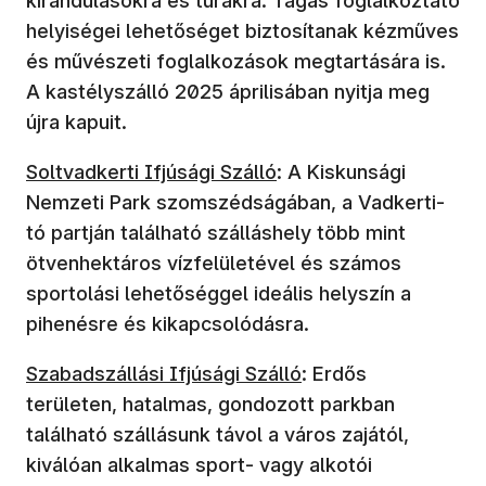
kirándulásokra és túrákra. Tágas foglalkoztató
helyiségei lehetőséget biztosítanak kézműves
és művészeti foglalkozások megtartására is.
A kastélyszálló 2025 áprilisában nyitja meg
újra kapuit.
Soltvadkerti Ifjúsági Szálló
: A Kiskunsági
Nemzeti Park szomszédságában, a Vadkerti-
tó partján található szálláshely több mint
ötvenhektáros vízfelületével és számos
sportolási lehetőséggel ideális helyszín a
pihenésre és kikapcsolódásra.
Szabadszállási Ifjúsági Szálló
: Erdős
területen, hatalmas, gondozott parkban
található szállásunk távol a város zajától,
kiválóan alkalmas sport- vagy alkotói