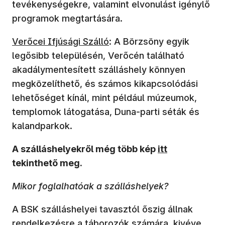
tevékenységekre, valamint elvonulást igénylő
programok megtartására.
Verőcei Ifjúsági Szálló
: A Börzsöny egyik
legősibb településén, Verőcén található
akadálymentesített szálláshely könnyen
megközelíthető, és számos kikapcsolódási
lehetőséget kínál, mint például múzeumok,
templomok látogatása, Duna-parti séták és
kalandparkok.
A szálláshelyekről még több kép
itt
tekinthető meg.
Mikor foglalhatóak a szálláshelyek?
A BSK szálláshelyei tavasztól őszig állnak
rendelkezésre a táborozók számára, kivéve