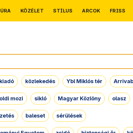
TÚRA
KÖZÉLET
STÍLUS
ARCOK
FRISS
kiadó
közlekedés
Ybl Miklós tér
Arriva
oldi mozi
sikló
Magyar Közlöny
olasz
ezetés
baleset
sérülések
dományi Egyetem
zsidó
biztonsági őr
kö