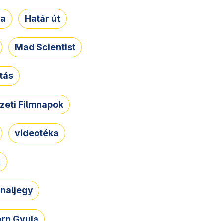
ja
Határ út
Mad Scientist
tás
zeti Filmnapok
videotéka
a
naljegy
rn Gyula