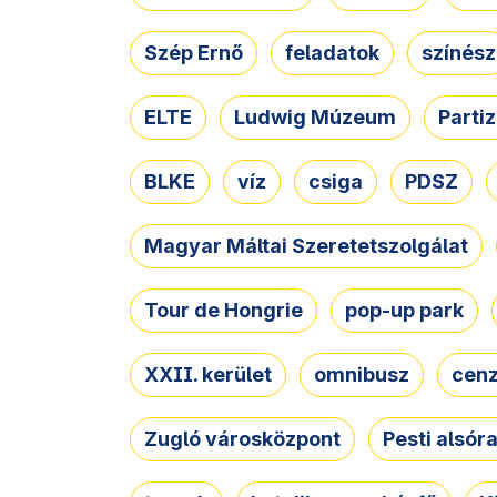
Szép Ernő
feladatok
színész
ELTE
Ludwig Múzeum
Parti
BLKE
víz
csiga
PDSZ
Magyar Máltai Szeretetszolgálat
Tour de Hongrie
pop-up park
XXII. kerület
omnibusz
cen
Zugló városközpont
Pesti alsór