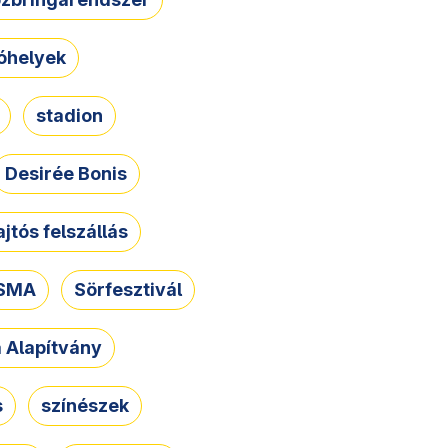
óhelyek
stadion
Desirée Bonis
ajtós felszállás
SMA
Sörfesztivál
a Alapítvány
s
színészek