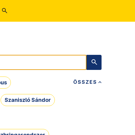
ÖSSZES
bus
Szaniszló Sándor
zbringarendszer