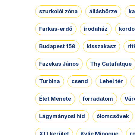
szurkolói zóna
állásbörze
ka
Farkas-erdő
irodaház
kordo
Budapest 150
kisszakasz
ri
Fazekas János
Thy Catafalque
Turbina
csend
Lehel tér
Élet Menete
forradalom
Vár
Lágymányosi híd
ólomcsövek
XII.kerület
Kylie Minogue
r