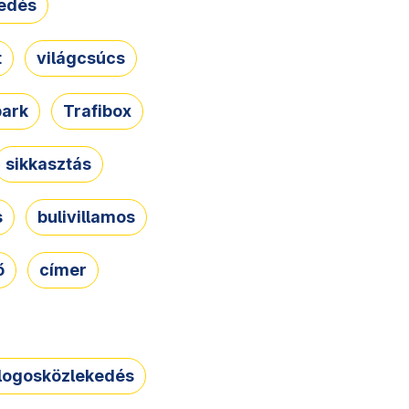
edés
t
világcsúcs
park
Trafibox
sikkasztás
s
bulivillamos
ő
címer
logosközlekedés