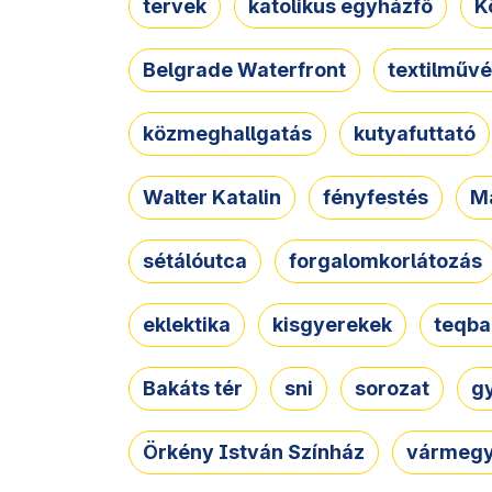
tervek
katolikus egyházfő
K
Belgrade Waterfront
textilművé
közmeghallgatás
kutyafuttató
Walter Katalin
fényfestés
M
sétálóutca
forgalomkorlátozás
eklektika
kisgyerekek
teqba
Bakáts tér
sni
sorozat
g
Örkény István Színház
vármegy