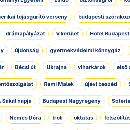
erikai tojásgurító verseny
budapesti szórakoz
drámapályázat
V.kerület
Hotel Budapest
ry
újdonság
gyermekvédelmi könnygáz
ár
Bécsi út
Ukrajna
viharkárok
első 
ntőszolgálat
Rami Malek
újévi beszéd
 Sakál napja
Budapest Nagyregény
Soteri
Nemes Dóra
troli
oktatás
felszólítá