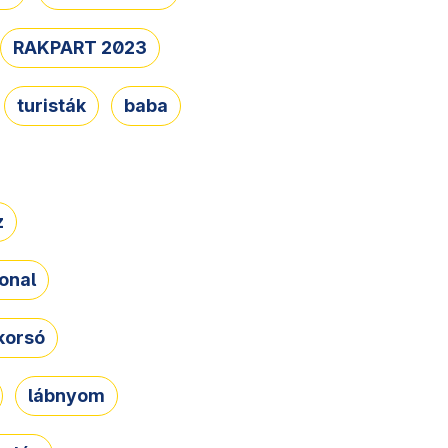
RAKPART 2023
turisták
baba
z
onal
korsó
lábnyom