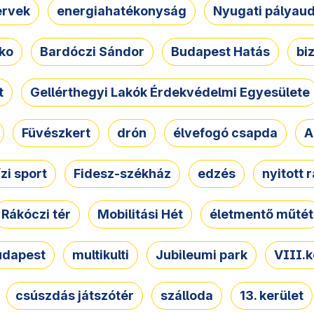
ervek
energiahatékonyság
Nyugati pályau
ko
Bardóczi Sándor
Budapest Hatás
bi
t
Gellérthegyi Lakók Érdekvédelmi Egyesülete
Füvészkert
drón
élvefogó csapda
A
ízi sport
Fidesz-székház
edzés
nyitott 
Rákóczi tér
Mobilitási Hét
életmentő műtét
udapest
multikulti
Jubileumi park
VIII.k
csúszdás játszótér
szálloda
13. kerület