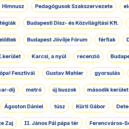
Himnusz
Pedagógusok Szakszervezete
e
atégiák
Budapesti Dísz- és Közvilágítási Kft.
elöltek
Budapest Jövője Fórum
férfiak
D
.kerület
Karcsi, a nyúl
recenzió
Budape
ópa! Fesztivál
Gustav Mahler
gyorsulás
ar-díj
metró
új buszok
második kerület
Ágoston Dániel
túsz
Kürti Gábor
Dete
e Zaj
II. János Pál pápa tér
Ferencváros-S