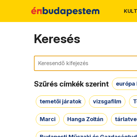
KUL
Keresés
Keresés
Szűrés címkék szerint
európa 
temetői járatok
vizsgafilm
T
Marci
Hanga Zoltán
tárlatv
Budapesti Műszaki és Gazdaságtu