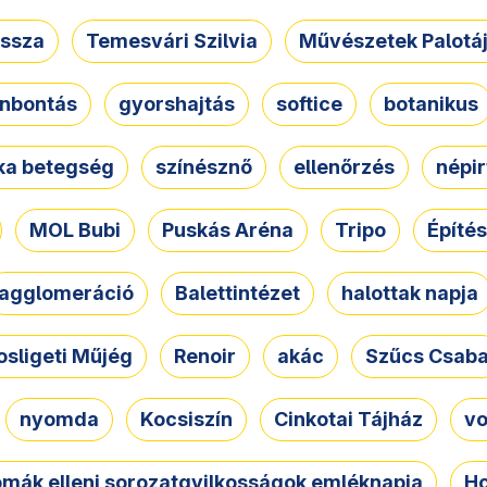
ssza
Temesvári Szilvia
Művészetek Palotá
nbontás
gyorshajtás
softice
botanikus
tka betegség
színésznő
ellenőrzés
népir
MOL Bubi
Puskás Aréna
Tripo
Építés
agglomeráció
Balettintézet
halottak napja
osligeti Műjég
Renoir
akác
Szűcs Csab
nyomda
Kocsiszín
Cinkotai Tájház
vo
omák elleni sorozatgyilkosságok emléknapja
Ho