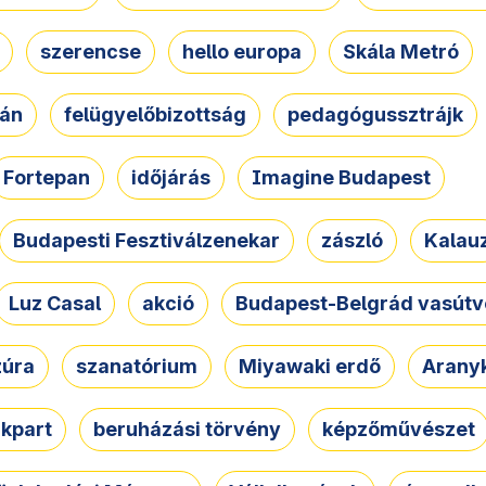
szerencse
hello europa
Skála Metró
zán
felügyelőbizottság
pedagógussztrájk
Fortepan
időjárás
Imagine Budapest
Budapesti Fesztiválzenekar
zászló
Kalau
Luz Casal
akció
Budapest-Belgrád vasútv
zúra
szanatórium
Miyawaki erdő
Arany
akpart
beruházási törvény
képzőművészet