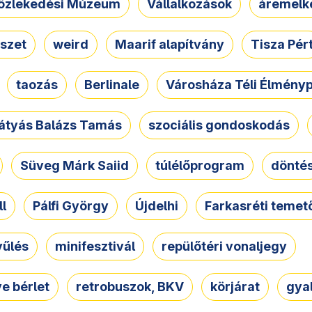
özlekedési Múzeum
Vállalkozások
áremelk
szet
weird
Maarif alapítvány
Tisza Pér
taozás
Berlinale
Városháza Téli Élmény
átyás Balázs Tamás
szociális gondoskodás
Süveg Márk Saiid
túlélőprogram
dönté
ll
Pálfi György
Újdelhi
Farkasréti temet
yűlés
minifesztivál
repülőtéri vonaljegy
e bérlet
retrobuszok, BKV
körjárat
gya