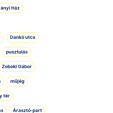
rányi Ház
r
Dankó utca
pusztulás
Zoboki Gábor
s
műjég
 tér
ás
Árasztó-part