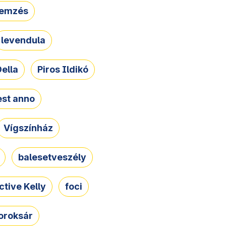
lemzés
levendula
ella
Piros Ildikó
st anno
Vígszínház
balesetveszély
ctive Kelly
foci
oroksár