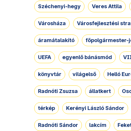
Széchenyi-hegy
Veres Attila
Városháza
Városfejlesztési str
áramátalakító
főpolgármester-j
UEFA
egyenlő bánásmód
VII
könyvtár
világelső
Helló Eur
Radnóti Zsuzsa
állatkert
Osc
térkép
Kerényi László Sándor
Radnóti Sándor
lakcím
Feket