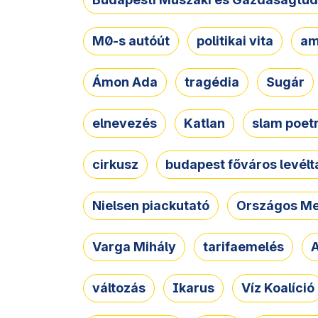
M0-s autóút
politikai vita
am
Ámon Ada
tragédia
Sugár
elnevezés
Katlan
slam poet
cirkusz
budapest főváros levélt
Nielsen piackutató
Országos Me
Varga Mihály
tarifaemelés
A
változás
Ikarus
Víz Koalíció