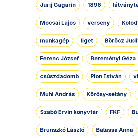
Jurij Gagarin
1896
látványt
Mocsai Lajos
verseny
Kolod
munkagép
liget
Böröcz Judi
Ferenc József
Bereményi Géza
csúszdadomb
Pion István
v
Muhi András
Kőrösy-sétány
Szabó Ervin könyvtár
FKF
B
Brunszkó László
Balassa Anna