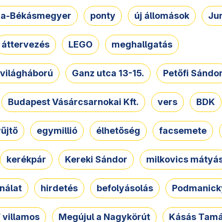
a-Békásmegyer
ponty
új állomások
Ju
áttervezés
LEGO
meghallgatás
. világháború
Ganz utca 13-15.
Petőfi Sándo
Budapest Vásárcsarnokai Kft.
vers
BDK
űjtő
egymillió
élhetőség
facsemete
kerékpár
Kereki Sándor
milkovics mátyá
nálat
hirdetés
befolyásolás
Podmanicky
 villamos
Megújul a Nagykörút
Kásás Tam