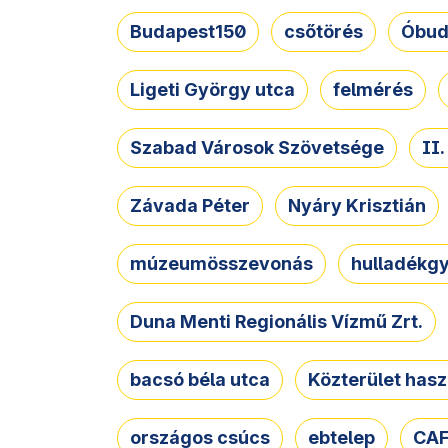
Budapest150
csőtörés
Óbud
Ligeti György utca
felmérés
Szabad Városok Szövetsége
II
Závada Péter
Nyáry Krisztián
múzeumösszevonás
hulladékgy
Duna Menti Regionális Vízmű Zrt.
bacsó béla utca
Közterület hasz
országos csúcs
ebtelep
CAF