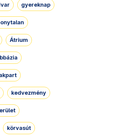
dvar
gyereknap
zonytalan
Átrium
bbázia
rakpart
kedvezmény
erület
körvasút