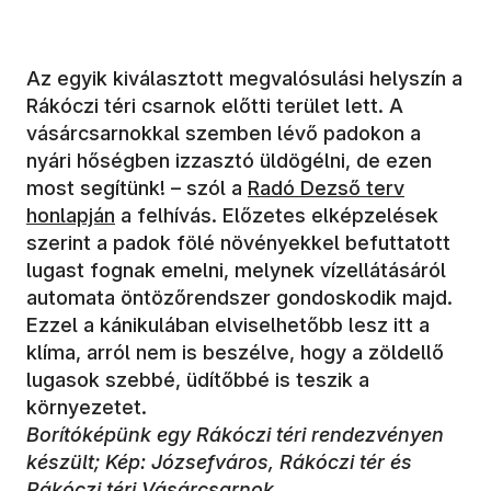
Az egyik kiválasztott megvalósulási helyszín a
Rákóczi téri csarnok előtti terület lett. A
vásárcsarnokkal szemben lévő padokon a
nyári hőségben izzasztó üldögélni, de ezen
most segítünk! – szól a
Radó Dezső terv
honlapján
a felhívás. Előzetes elképzelések
szerint a padok fölé növényekkel befuttatott
lugast fognak emelni, melynek vízellátásáról
automata öntözőrendszer gondoskodik majd.
Ezzel a kánikulában elviselhetőbb lesz itt a
klíma, arról nem is beszélve, hogy a zöldellő
lugasok szebbé, üdítőbbé is teszik a
környezetet.
Borítóképünk egy Rákóczi téri rendezvényen
készült; Kép: Józsefváros, Rákóczi tér és
Rákóczi téri Vásárcsarnok