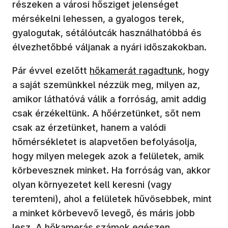
részeken a városi hősziget jelenséget
mérsékelni lehessen, a gyalogos terek,
gyalogutak, sétálóutcák használhatóbbá és
élvezhetőbbé váljanak a nyári időszakokban.
Pár évvel ezelőtt
hőkamerát ragadtunk
, hogy
a saját szemünkkel nézzük meg, milyen az,
amikor láthatóvá válik a forróság, amit addig
csak érzékeltünk. A hőérzetünket, sőt nem
csak az érzetünket, hanem a valódi
hőmérsékletet is alapvetően befolyásolja,
hogy milyen melegek azok a felületek, amik
körbevesznek minket. Ha forróság van, akkor
olyan környezetet kell keresni (vagy
teremteni), ahol a felületek hűvösebbek, mint
a minket körbevevő levegő, és máris jobb
lesz. A hőkamerás számok egészen