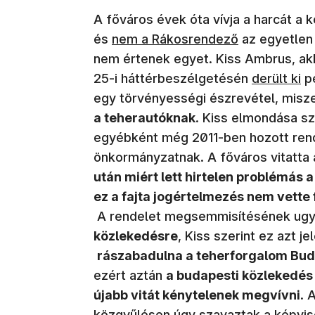
A főváros évek óta vívja a harcát a
(új ablakban nyílik meg)
és
nem a Rákosrendező
az egyetlen 
nem értenek egyet. Kiss Ambrus, akk
(új ablakb
25-i háttérbeszélgetésén
derült ki
pé
egy törvényességi észrevétel, misz
a teherautóknak
. Kiss elmondása sz
egyébként még 2011-ben hozott rend
önkormányzatnak. A főváros vitatta 
után miért lett hirtelen problémás 
ez a fajta jogértelmezés nem vette
A rendelet megsemmisítésének ug
közlekedésre
, Kiss szerint ez azt j
rászabadulna a teherforgalom Bu
ezért aztán
a budapesti közlekedés
újabb vitát kénytelenek megvívni
. 
(új ablakban nyílik meg)
közgyűlésen
úgy szavaztak
a képvis