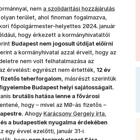
(új ablakban nyílik meg)
 kormánnyal, nem
a szolidaritási hozzájárulás
olyan terület, ahol finoman fogalmazva,
ori főpolgármester-helyettes 2024. január
an nyílik meg)
ldául, hogy érkezett a kormányhivataltól
erint
Budapest nem jogosult útdíjat előírni
erint a kormányhivatal azzal érvelt, hogy az
eletre nem volt felhatalmazása az
az érvelést: egyrészt nem értették,
12 év
a fizetős teherforgalom
, másrészt szerintük
 figyelembe Budapest helyi sajátosságait
.
yanis
brutális hatása lenne a fővárosi
elentené, hogy – mivel az M0-ás fizetős –
(új ablakban nyílik meg)
dapestre
. Ahogy
Karácsony Gergely írta
,
 és a budapestiek nyugalma érdekében
Az egy évvel ezelőtti, január 31-i
elők, hogy
nem tesznek eleget Sára