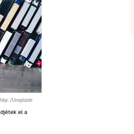
Kép: /Unsplash
ldjétek el a