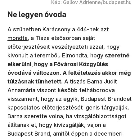
Kép: Gallov Adrienne/budapest.hu
Ne legyen óvoda
(új ablakban n
A szünetben Karácsony a 444-nek
azt
mondta
, a Tisza elsősorban saját
előterjesztéseit veszélyezteti azzal, hogy
kivonult a teremből. Elmondta, hogy
szeretné
elkerülni, hogy a Fővárosi Közgyűlés
óvodává változzon
.
A feltételezés akkor még
túlzásnak tűnhetett
. A tiszás Barna Judit
Annamária viszont később felháborodva
visszament, hogy az egyik, Budapest Branddel
kapcsolatos előterjesztését igenis tárgyalják.
Barna szerette volna, ha vizsgálóbizottságot
állítanak el, hogy kivizsgálják, vajon a
Budapest Brand, amitől éppen a decemberi