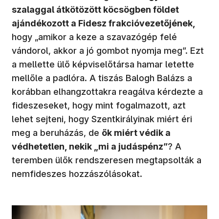
szalaggal átkötözött köcsögben földet
ajándékozott a Fidesz frakcióvezetőjének,
hogy „amikor a keze a szavazógép felé
vándorol, akkor a jó gombot nyomja meg”. Ezt
a mellette ülő képviselőtársa hamar letette
mellőle a padlóra. A tiszás Balogh Balázs a
korábban elhangzottakra reagálva kérdezte a
fideszeseket, hogy mint fogalmazott, azt
lehet sejteni, hogy Szentkirályinak miért éri
meg a beruházás, de
ők miért védik a
védhetetlen, nekik „mi a judáspénz”
? A
teremben ülők rendszeresen megtapsolták a
nemfideszes hozzászólásokat.