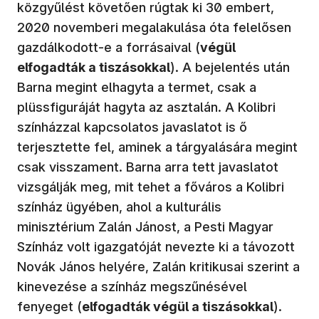
közgyűlést követően rúgtak ki 30 embert,
2020 novemberi megalakulása óta felelősen
gazdálkodott-e a forrásaival (
végül
elfogadták a tiszásokkal
). A bejelentés után
Barna megint elhagyta a termet, csak a
plüssfiguráját hagyta az asztalán. A Kolibri
színházzal kapcsolatos javaslatot is ő
terjesztette fel, aminek a tárgyalására megint
csak visszament. Barna arra tett javaslatot
vizsgálják meg, mit tehet a főváros a Kolibri
színház ügyében, ahol a kulturális
minisztérium Zalán Jánost, a Pesti Magyar
Színház volt igazgatóját nevezte ki a távozott
Novák János helyére, Zalán kritikusai szerint a
kinevezése a színház megszűnésével
fenyeget (
elfogadták végül a tiszásokkal
).