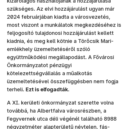
kizárólagos használójának a hozzájárulása
szükséges. Az elvi hozzájárulást ugyan már
2024 februárjában kiadta a városvezetés,
most viszont a munkálatok megkezdéséhez is
feljogosító tulajdonosi hozzájárulást kellett
kiadnia, és meg kell kötnie a Törőcsik Mari-
emlékhely üzemeltetéséről szóló
együttműködési megállapodást. A Fővárosi
Önkormányzatot pénzügyi
kötelezettségvállalás a műalkotás
üzemeltetésével összefüggésben nem fogja
terheli.
Ezt is elfogadták.
A XI. kerületi önkormányzat szerette volna
továbbá, ha Albertfalva városrészben, a
Fegyvernek utca déli végénél található 8988
négyzetméter alapterületű névtelen, fás-