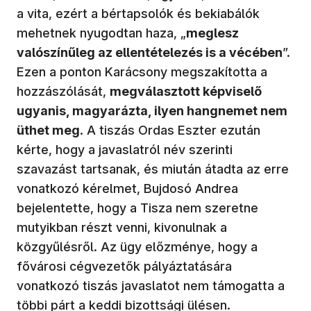
a vita, ezért a bértapsolók és bekiabálók
mehetnek nyugodtan haza, „
meglesz
valószínűleg az ellentételezés is a vécében
”.
Ezen a ponton Karácsony megszakította a
hozzászólását,
megválasztott képviselő
ugyanis, magyarázta, ilyen hangnemet nem
üthet meg
. A tiszás Ordas Eszter ezután
kérte, hogy a javaslatról név szerinti
szavazást tartsanak, és miután átadta az erre
vonatkozó kérelmet, Bujdosó Andrea
bejelentette, hogy a Tisza nem szeretne
mutyikban részt venni, kivonulnak a
közgyűlésről. Az ügy előzménye, hogy a
fővárosi cégvezetők pályáztatására
vonatkozó tiszás javaslatot nem támogatta a
többi párt a keddi bizottsági ülésen.