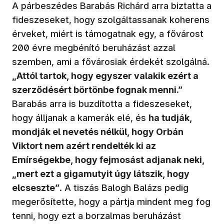
A párbeszédes Barabás Richárd arra biztatta a
fideszeseket, hogy szolgáltassanak koherens
érveket, miért is támogatnak egy, a fővárost
200 évre megbénító beruházást azzal
szemben, ami a fővárosiak érdekét szolgálná.
„Attól tartok, hogy egyszer valakik ezért a
szerződésért börtönbe fognak menni.”
Barabás arra is buzdította a fideszeseket,
hogy álljanak a kamerák elé, és
ha tudják,
mondják el nevetés nélkül, hogy Orbán
Viktort nem azért rendelték ki az
Emírségekbe, hogy fejmosást adjanak neki,
„mert ezt a gigamutyit úgy látszik, hogy
elcseszte”
. A tiszás Balogh Balázs pedig
megerősítette, hogy a pártja mindent meg fog
tenni, hogy ezt a borzalmas beruházást