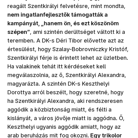
reagált Szentkirályi felvetésre, mint mondta,
nem ingatlanfejlesztők támogatták a
kampányát, „hanem ön, és ezt köszönöm
szépen”
, ami szintén derültséget váltott ki a
teremben. A DK-s Déri Tibor elővette azt az
értesülést, hogy Szalay-Bobrovniczky Kristóf,
Szentkirályi férje is érintett lehet az üzletben.
Ha valakinek tehát itt kérdéseket kell
megválaszolnia, az ő, Szentkirályi Alexandra,
magyarázta. A szintén DK-s Keszthelyi
Dorottya arról beszélt, hogy szeretné, hogy
ha Szentkirályi Alexandra, aki rendszeresen
aggódik a közbiztonság miatt, és félti a
kislányát, a város jövője miatt is aggódna. Ő,
Keszthelyi ugyanis aggódik amiatt, hogy az
arab beruházás mit fog okozni.
Egy trikolor