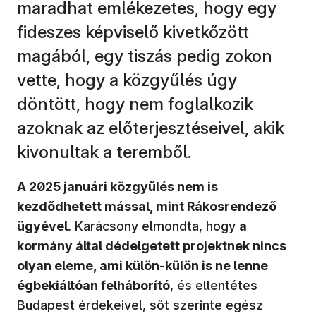
maradhat emlékezetes, hogy egy
fideszes képviselő kivetkőzött
magából, egy tiszás pedig zokon
vette, hogy a közgyűlés úgy
döntött, hogy nem foglalkozik
azoknak az előterjesztéseivel, akik
kivonultak a teremből.
A 2025 januári közgyűlés nem is
kezdődhetett mással, mint Rákosrendező
ügyével
. Karácsony elmondta, hogy
a
kormány által dédelgetett projektnek nincs
olyan eleme, ami külön-külön is ne lenne
égbekiáltóan felháborító
, és ellentétes
Budapest érdekeivel, sőt szerinte egész