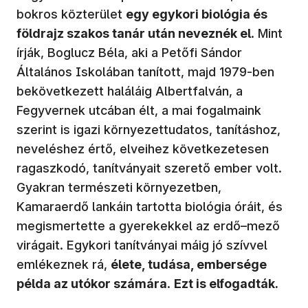
bokros közterület
egy egykori biológia és
földrajz szakos tanár után neveznék el
. Mint
írják, Boglucz Béla, aki a Petőfi Sándor
Általános Iskolában tanított, majd 1979-ben
bekövetkezett haláláig Albertfalván, a
Fegyvernek utcában élt, a mai fogalmaink
szerint is igazi környezettudatos, tanításhoz,
neveléshez értő, elveihez következetesen
ragaszkodó, tanítványait szerető ember volt.
Gyakran természeti környezetben,
Kamaraerdő lankáin tartotta biológia óráit, és
megismertette a gyerekekkel az erdő–mező
virágait. Egykori tanítványai máig jó szívvel
emlékeznek rá,
élete, tudása, embersége
példa az utókor számára
.
Ezt is elfogadták.