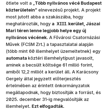
ötlete volt a „
Több nyilvános vécé Budapest
közterületein”
elnevezésű projekt. A projekt
most jutott abba a szakászába, hogy
meghatározták, hogy
a XIII. kerület, Jászai
Mari téren lenne legjobb helye egy új
nyilvános vécének
. A Fővárosi Csatornázási
Művek (FCSM Zrt.) a tapasztalatai alapján
(több mint 60 illemhelyet üzemeltetnek) egy
automata
köztéri illemhelytípust javasolt,
aminek a becsült költsége 61 millió forint,
amiből 12,2 milliót a kerület áll. A Karácsony
Gergely által jegyzett előterjesztés
értelmében az érintett önkormányzatok
megállapodnak, hogy biztosítják a forrást, és
2025. december 31-ig megvalósítják az
illemhelyet.
Ezt elfogadták.