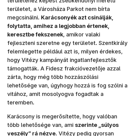
területéhez képest zsebkendőnyi méretű
területet, a Városháza Parkot nem bírta
megcsinálni.
Karácsonyék azt csinálják,
folytatta, amihez a legjobban értenek,
keresztbe fekszenek
, amikor valaki
fejleszteni szeretne egy területet. Szentkirály
felemlegette például azt is, milyen érdekes,
hogy Vitézy kampányát ingatlanfejlesztők
támogatták. A Fidesz frakcióvezetője azzal
zárta, hogy még több hozzászólási
lehetősége van, úgyhogy hozzá is fog szólni a
vitához, amit mosolyogva fogadtak a
teremben.
Karácsony is megerősítette, hogy valóban
több lehetősége van, ami
szerinte „súlyos
veszély” rá nézve
. Vitézy pedig gyorsan