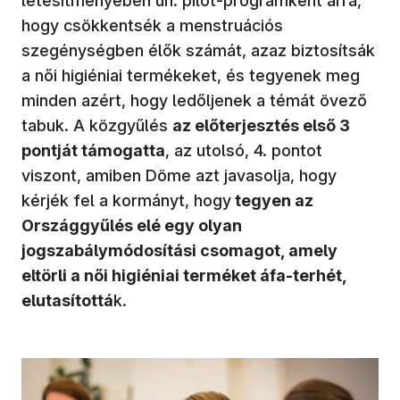
létesítményében ún. pilot-programként arra,
hogy csökkentsék a menstruációs
szegénységben élők számát, azaz biztosítsák
a női higiéniai termékeket, és tegyenek meg
minden azért, hogy ledőljenek a témát övező
tabuk. A közgyűlés
az előterjesztés első 3
pontját támogatta
, az utolsó, 4. pontot
viszont, amiben Döme azt javasolja, hogy
kérjék fel a kormányt, hogy
tegyen az
Országgyűlés elé egy olyan
jogszabálymódosítási csomagot, amely
eltörli a női higiéniai terméket áfa-terhét,
elutasítottá
k.