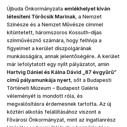
Újbuda Önkormányzata
emlékhelyet kíván
létesíteni Törőcsik Marinak
, a Nemzet
Színésze és a Nemzet Művésze címmel
kitüntetett, háromszoros Kossuth-díjas
színművésznő számára, hogy felhívja a
figyelmet a kerület díszpolgárának
munkásságára, annak jelentőségére. A kerület
már lefolytatott egy nyílt pályázatot, amin
Hartvig Dániel és Kálna Dávid „87 évgyűrű”
című pályamunkája nyert
, sőt a Budapesti
Történeti Múzeum – Budapest Galéria
véleményét is mondott róla, és
megvalósításra érdemesnek tartotta. Az új
köztéri alkotás felállításához viszont a
Fővárosi Önkormányzat, mint az ingatlanrész