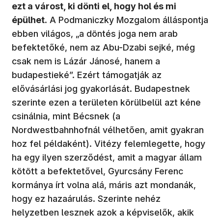
ezt a várost, ki dönti el, hogy hol és mi
épülhet
. A Podmaniczky Mozgalom álláspontja
ebben világos, „a döntés joga nem arab
befektetőké, nem az Abu-Dzabi sejké, még
csak nem is Lázár Jánosé, hanem a
budapestieké”. Ezért támogatják az
elővásárlási jog gyakorlását. Budapestnek
szerinte ezen a területen körülbelül azt kéne
csinálnia, mint Bécsnek (a
Nordwestbahnhofnál vélhetően, amit gyakran
hoz fel példaként). Vitézy felemlegette, hogy
ha egy ilyen szerződést, amit a magyar állam
kötött a befektetővel, Gyurcsány Ferenc
kormánya írt volna alá, máris azt mondanák,
hogy ez hazaárulás. Szerinte nehéz
helyzetben lesznek azok a képviselők, akik