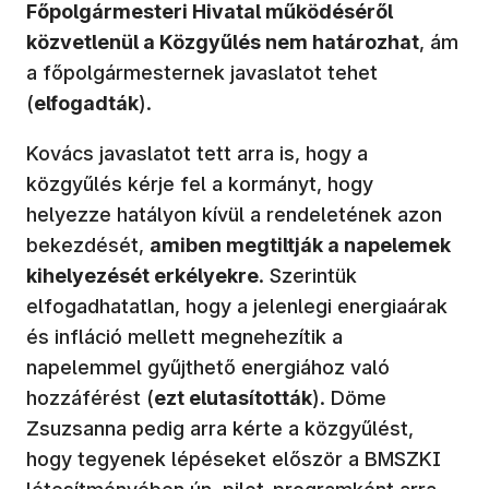
Főpolgármesteri Hivatal működéséről
közvetlenül a Közgyűlés nem határozhat
, ám
a főpolgármesternek javaslatot tehet
(
elfogadták
).
Kovács javaslatot tett arra is, hogy a
közgyűlés kérje fel a kormányt, hogy
helyezze hatályon kívül a rendeletének azon
bekezdését,
amiben megtiltják a napelemek
kihelyezését erkélyekre
. Szerintük
elfogadhatatlan, hogy a jelenlegi energiaárak
és infláció mellett megnehezítik a
napelemmel gyűjthető energiához való
hozzáférést (
ezt elutasították
). Döme
Zsuzsanna pedig arra kérte a közgyűlést,
hogy tegyenek lépéseket először a BMSZKI