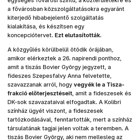
egységes fővárosi szintű, a közterületekre és
a fővárosban közszolgáltatásokra egyaránt
kiterjedő hibabejelentő szolgáltatás
kialakítása, és készítsen egy
koncepciótervet.
Ezt elutasították.
A közgyűlés körülbelül ötödik órájában,
amikor elérkeztek a 26. napirendi ponthoz,
amit a tiszás Bovier György jegyzett, a
fideszes Szepesfalvy Anna felvetette,
szavazzanak arról, hogy
vegyék le a Tisza-
frakció előterjesztéseit
, amit a fideszesek és
DK-sok szavazataival elfogadtak. A Kolibri
színház ügyét viszont, a fideszesek
tartózkodásával, fenntartották, mert a színház
társulatának tagjai jelen voltak a teremben. A
tiszás Bovier György, aki nem mellesleg az