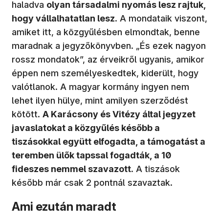
haladva
olyan társadalmi nyomás lesz rajtuk,
hogy vállalhatatlan lesz
. A mondataik viszont,
amiket itt, a közgyűlésben elmondtak, benne
maradnak a jegyzőkönyvben. „És ezek nagyon
rossz mondatok”, az érveikről ugyanis, amikor
éppen nem személyeskedtek, kiderült, hogy
valótlanok. A magyar kormány ingyen nem
lehet ilyen hülye, mint amilyen szerződést
kötött.
A Karácsony és Vitézy által jegyzet
javaslatokat a közgyűlés később a
tiszásokkal együtt elfogadta, a támogatást a
teremben ülők tapssal fogadták, a 10
fideszes nemmel szavazott
. A tiszások
később már csak 2 pontnál szavaztak.
Ami ezután maradt