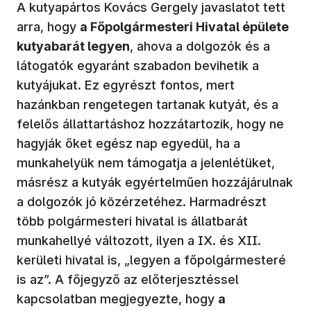
A kutyapártos Kovács Gergely javaslatot tett
arra, hogy
a Főpolgármesteri Hivatal épülete
kutyabarát legyen
, ahova a dolgozók és a
látogatók egyaránt szabadon bevihetik a
kutyájukat. Ez egyrészt fontos, mert
hazánkban rengetegen tartanak kutyát, és a
felelős állattartáshoz hozzátartozik, hogy ne
hagyják őket egész nap egyedül, ha a
munkahelyük nem támogatja a jelenlétüket,
másrész a kutyák egyértelműen hozzájárulnak
a dolgozók jó közérzetéhez. Harmadrészt
több polgármesteri hivatal is állatbarát
munkahellyé változott, ilyen a IX. és XII.
kerületi hivatal is, „legyen a főpolgármesteré
is az”. A főjegyző az előterjesztéssel
kapcsolatban megjegyezte, hogy
a