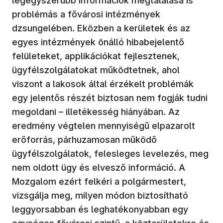
legegyszerűbb információk megtalálása is
problémás a fővárosi intézmények
dzsungelében. Eközben a kerületek és az
egyes intézmények önálló hibabejelentő
felületeket, applikációkat fejlesztenek,
ügyfélszolgálatokat működtetnek, ahol
viszont a lakosok által érzékelt problémák
egy jelentős részét biztosan nem fogják tudni
megoldani – illetékesség hiányában. Az
eredmény végtelen mennyiségű elpazarolt
erőforrás, párhuzamosan működő
ügyfélszolgálatok, felesleges levelezés, meg
nem oldott ügy és elvesző információ. A
Mozgalom ezért felkéri a polgármestert,
vizsgálja meg, milyen módon biztosítható
leggyorsabban és leghatékonyabban egy