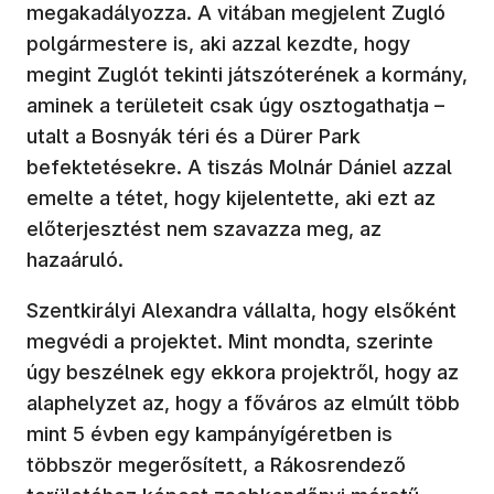
megakadályozza. A vitában megjelent Zugló
polgármestere is, aki azzal kezdte, hogy
megint Zuglót tekinti játszóterének a kormány,
aminek a területeit csak úgy osztogathatja –
utalt a Bosnyák téri és a Dürer Park
befektetésekre. A tiszás Molnár Dániel azzal
emelte a tétet, hogy kijelentette, aki ezt az
előterjesztést nem szavazza meg, az
hazaáruló.
Szentkirályi Alexandra vállalta, hogy elsőként
megvédi a projektet. Mint mondta, szerinte
úgy beszélnek egy ekkora projektről, hogy az
alaphelyzet az, hogy a főváros az elmúlt több
mint 5 évben egy kampányígéretben is
többször megerősített, a Rákosrendező