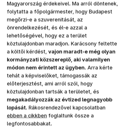
Magyarország érdekeivel. Ma arról döntenek,
folytatta a főpolgármester, hogy Budapest
megőrzi-e a szuverenitását, az
önrendelkezését, és él-e azzal a
lehetőségével, hogy ez a terület
köztulajdonban maradjon. Karácsony feltette
a költői kérdést,
vajon maradt-e még olyan
kormányzati közszereplő, aki valamilyen
módon nem érintett az ügyben
. Arra kérte
tehát a képviselőket, támogassák az
előterjesztést, ami arról szól, hogy
köztulajdonban tartsák a területet, és
megakadályozzák az évtized legnagyobb
(új ablak
lopását
. Rákosrendezővel kapcsolatban
ebben a cikkben
foglaltunk össze a
legfontosabbakat.