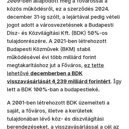
2009-ben állapodott meg a fővárossal a
közös működésről, ez a szerződés 2024.
december 31-ig szólt, a lejártával pedig vételi
jogot adott a városvezetésnek a Budapesti
Dísz- és Közvilágítási Kft. (BDK) 50%-os
tulajdonrészére. A 2021-ben létrehozott
Budapesti Közművek (BKM) stabil
működésével évi több milliárd forint
megtakarításhoz jut a Főváros,
ez tette
lehetővé
decemberben a BDK
visszavásárlását 4,239 milliárd forintért
. Így
lett a BDK 100%-ban a budapestieké.
A 2001-ben létrehozott BDK üzemelteti a
saját, a főváros, illetve a kerületek
tulajdonában lévő köz- és díszvilágítási
berendezéseket, a visszavásárlással a cél az