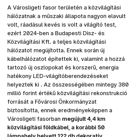
A Városligeti fasor területén a közvilágítási
hálózatnak a műszaki állapota nagyon elavult
volt, ráadásul kevés is volt a világító test,
ezért 2024-ben a Budapesti Dísz- és
Közvilágítási Kft. a teljes közvilágítási
hálózatot megújította. Ennek során új
kábelhálózatot építettek ki, valamint a hozzá
tartozó új oszlopokat és korszerű, energia
hatékony LED-világítóberendezéseket
helyeztek ki . Az összességében mintegy 380
millió forint értékű közvilágítási rekonstrukció
forrását a Fővárosi Önkormányzat
biztosította, ennek eredményeképpen a
Városligeti fasorban
megújult 4,4 km
közvilágítási földkábel, a korábbi 50
lámpahely helyett 122 db dekoratív