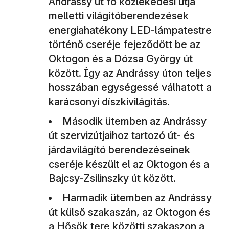
Andrássy út fő közlekedési útja
melletti világítóberendezések
energiahatékony LED-lámpatestre
történő cseréje fejeződött be az
Oktogon és a Dózsa György út
között. Így az Andrássy úton teljes
hosszában egységessé válhatott a
karácsonyi díszkivilágítás.
Második ütemben az Andrássy
út szervizútjaihoz tartozó út- és
járdavilágító berendezéseinek
cseréje készült el az Oktogon és a
Bajcsy-Zsilinszky út között.
Harmadik ütemben az Andrássy
út külső szakaszán, az Oktogon és
a Hősök tere közötti szakaszon a