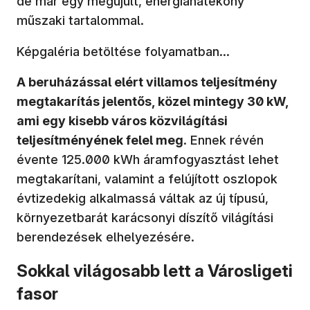
de már egy megújult, energiahatékony
műszaki tartalommal.
Képgaléria betöltése folyamatban...
A beruházással elért villamos teljesítmény
megtakarítás jelentős, közel mintegy 30 kW,
ami egy kisebb város közvilágítási
teljesítményének felel meg
. Ennek révén
évente 125.000 kWh áramfogyasztást lehet
megtakarítani, valamint a felújított oszlopok
évtizedekig alkalmassá váltak az új típusú,
környezetbarát karácsonyi díszítő világítási
berendezések elhelyezésére.
Sokkal világosabb lett a Városligeti
fasor