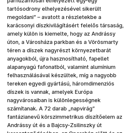
párhuzamosan elhelyezett egy-egy
tartósodrony elhelyezésével sikerült
megoldani” – avatott a részletekbe a
karácsonyi díszkivilágításért felelős társaság,
amely külön is kiemelte, hogy az Andrássy
úton, a Városháza parkban és a Vörösmarty
téren a díszek nagyrészt környezetbarát
anyagokból, újra hasznosítható, fapellet
alapanyagú fafonatból, valamint alumínium
felhasználásával készültek, míg a nagyobb
tereken egyedi gyártású, háromdimenziós
díszek is vannak, amelyek Európa
nagyvárosaiban is különlegességnek
számítanak. A 72 darab „napvirág”
fantázianevű körszimmetrikus díszítőelem az
Andrássy út és a Bajcsy-Zsilinszky út