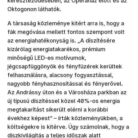
kereszteződésében, az Operaház előtt és az
Oktogonon láthatók.
A társaság közleménye kitért arra is, hogy a
fák megóvása mellett fontos szempont volt
az energiahatékonyság is. „A díszítésére
kizárólag energiatakarékos, prémium
minőségű LED-es motívumok,
jégcsapfüggönyök és fényfüzérek kerültek
felhasználásra, alacsony fogyasztással,
nagyobb fényhasznosítással és fényerővel.
Az Andrássy úton és a Városháza parkban az
új típusú díszítéssel közel 40%-os energia
megtakarítást sikerült elérni a korábbi
évekhez képest” – írták közleményükben, a
költségekre is kitérve. Úgy számolnak, hogy a
díszkivilágítás a teljes időszak alatt