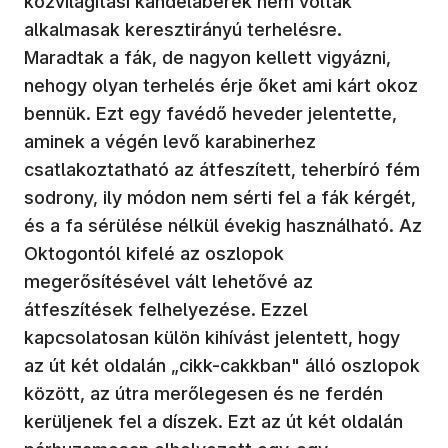
közvilágítási kandeláberek nem voltak
alkalmasak keresztirányú terhelésre.
Maradtak a fák, de nagyon kellett vigyázni,
nehogy olyan terhelés érje őket ami kárt okoz
bennük. Ezt egy favédő heveder jelentette,
aminek a végén levő karabinerhez
csatlakoztatható az átfeszített, teherbíró fém
sodrony, ily módon nem sérti fel a fák kérgét,
és a fa sérülése nélkül évekig használható. Az
Oktogontól kifelé az oszlopok
megerősítésével vált lehetővé az
átfeszítések felhelyezése. Ezzel
kapcsolatosan külön kihívást jelentett, hogy
az út két oldalán „cikk-cakkban" álló oszlopok
között, az útra merőlegesen és ne ferdén
kerüljenek fel a díszek. Ezt az út két oldalán