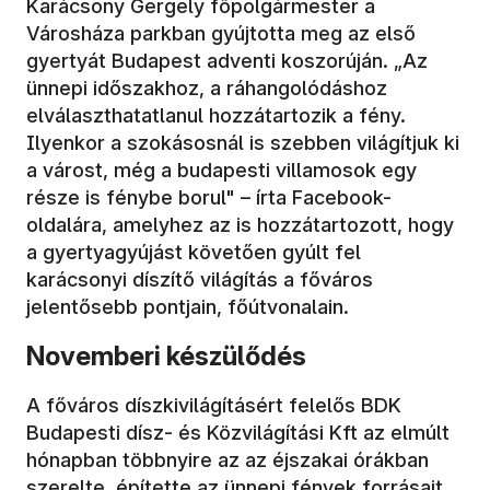
Karácsony Gergely főpolgármester a
Városháza parkban gyújtotta meg az első
gyertyát Budapest adventi koszorúján. „Az
ünnepi időszakhoz, a ráhangolódáshoz
elválaszthatatlanul hozzátartozik a fény.
Ilyenkor a szokásosnál is szebben világítjuk ki
a várost, még a budapesti villamosok egy
része is fénybe borul" – írta Facebook-
oldalára, amelyhez az is hozzátartozott, hogy
a gyertyagyújást követően gyúlt fel
karácsonyi díszítő világítás a főváros
jelentősebb pontjain, főútvonalain.
Novemberi készülődés
A főváros díszkivilágításért felelős BDK
Budapesti dísz- és Közvilágítási Kft az elmúlt
hónapban többnyire az az éjszakai órákban
szerelte, építette az ünnepi fények forrásait.