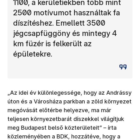
1100, a kerületiekben több mint
2500 motívumot használtak fa
díszítéshez. Emellett 3500
jégcsapfüggöny és mintegy 4
km füzér is felkerült az
épületekre.
„Az idei év különlegessége, hogy az Andrássy
úton és a Városháza parkban a zöld környezet
megóvását előtérbe helyezve, ma már
teljesen környezetbarát díszekkel világítjuk
meg Budapest belső közterületeit” – írta
közleményében a BDK, hozzátéve, hogy a