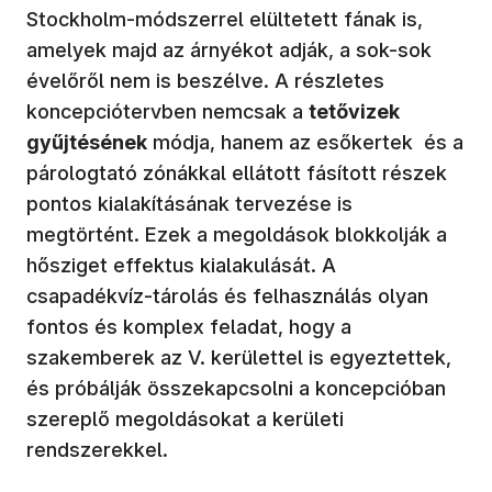
Stockholm-módszerrel elültetett fának is,
amelyek majd az árnyékot adják, a sok-sok
évelőről nem is beszélve. A részletes
koncepciótervben nemcsak a
tetővizek
gyűjtésének
módja, hanem az esőkertek és a
párologtató zónákkal ellátott fásított részek
pontos kialakításának tervezése is
megtörtént. Ezek a megoldások blokkolják a
hősziget effektus kialakulását. A
csapadékvíz-tárolás és felhasználás olyan
fontos és komplex feladat, hogy a
szakemberek az V. kerülettel is egyeztettek,
és próbálják összekapcsolni a koncepcióban
szereplő megoldásokat a kerületi
rendszerekkel.