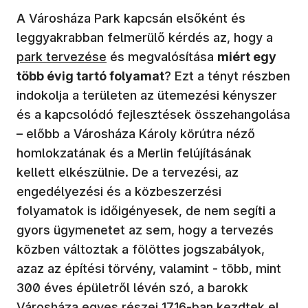
A Városháza Park kapcsán elsőként és
leggyakrabban felmerülő kérdés az, hogy a
park tervezése
és megvalósítása
miért egy
több évig tartó folyamat
? Ezt a tényt részben
indokolja a területen az ütemezési kényszer
és a kapcsolódó fejlesztések összehangolása
– előbb a Városháza Károly körútra néző
homlokzatának és a Merlin felújításának
kellett elkészülnie. De a tervezési, az
engedélyezési és a közbeszerzési
folyamatok is időigényesek, de nem segíti a
gyors ügymenetet az sem, hogy a tervezés
közben változtak a fölöttes jogszabályok,
azaz az építési törvény, valamint - több, mint
300 éves épületről lévén szó, a barokk
Városháza egyes részei 1716-ban kezdtek el