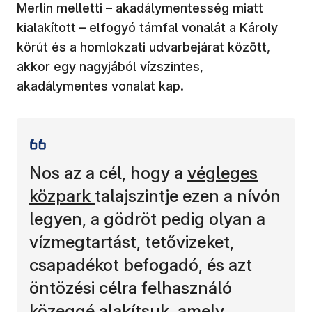
Merlin melletti – akadálymentesség miatt
kialakított – elfogyó támfal vonalát a Károly
körút és a homlokzati udvarbejárat között,
akkor egy nagyjából vízszintes,
akadálymentes vonalat kap.
Nos az a cél, hogy a
végleges
közpark
talajszintje ezen a nívón
legyen, a gödröt pedig olyan a
vízmegtartást, tetővizeket,
csapadékot befogadó, és azt
öntözési célra felhasználó
közeggé alakítsuk, amely