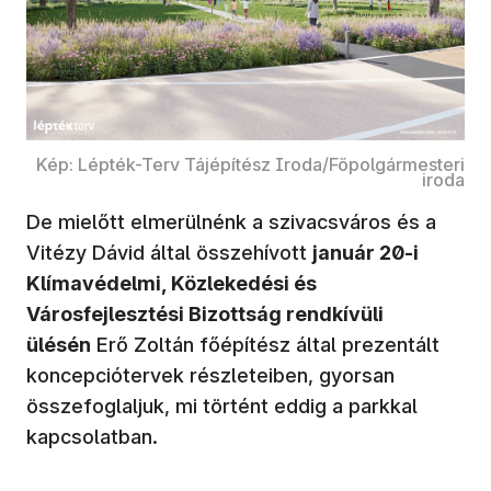
Kép: Lépték-Terv Tájépítész Iroda/Főpolgármesteri
iroda
De mielőtt elmerülnénk a szivacsváros és a
Vitézy Dávid által összehívott
január 20-i
Klímavédelmi, Közlekedési és
Városfejlesztési Bizottság rendkívüli
ülésén
Erő Zoltán főépítész által prezentált
koncepciótervek részleteiben, gyorsan
összefoglaljuk, mi történt eddig a parkkal
kapcsolatban.