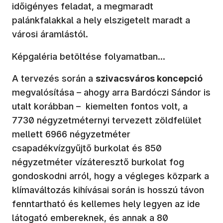
időigényes feladat, a megmaradt
palánkfalakkal a hely elszigetelt maradt a
városi áramlástól.
Képgaléria betöltése folyamatban...
A tervezés során a
szivacsváros koncepció
megvalósítása – ahogy arra Bardóczi Sándor is
utalt korábban – kiemelten fontos volt, a
7730 négyzetméternyi tervezett zöldfelület
mellett 6966 négyzetméter
csapadékvízgyűjtő burkolat és 850
négyzetméter vízáteresztő burkolat fog
gondoskodni arról, hogy a végleges közpark a
klímaváltozás kihívásai során is hosszú távon
fenntartható és kellemes hely legyen az ide
látogató embereknek, és annak a 80