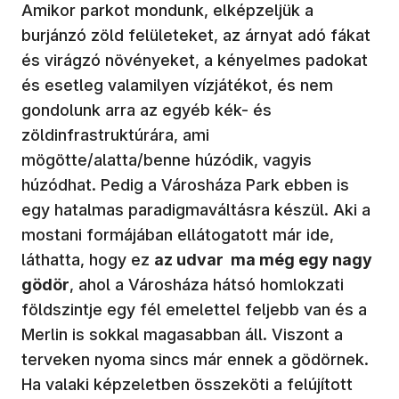
Amikor parkot mondunk, elképzeljük a
burjánzó zöld felületeket, az árnyat adó fákat
és virágzó növényeket, a kényelmes padokat
és esetleg valamilyen vízjátékot, és nem
gondolunk arra az egyéb kék- és
zöldinfrastruktúrára, ami
mögötte/alatta/benne húzódik, vagyis
húzódhat. Pedig a Városháza Park ebben is
egy hatalmas paradigmaváltásra készül. Aki a
mostani formájában ellátogatott már ide,
láthatta, hogy ez
az udvar ma még egy nagy
gödör
, ahol a Városháza hátsó homlokzati
földszintje egy fél emelettel feljebb van és a
Merlin is sokkal magasabban áll. Viszont a
terveken nyoma sincs már ennek a gödörnek.
Ha valaki képzeletben összeköti a felújított