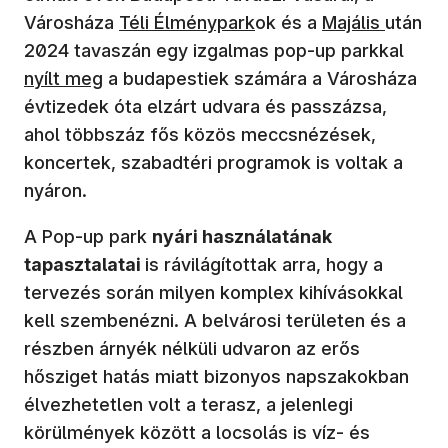
Városháza
Téli Élménypark
ok és a
Majális
után
2024 tavaszán egy izgalmas pop-up parkkal
nyílt meg
a budapestiek számára a Városháza
évtizedek óta elzárt udvara és passzázsa,
ahol többszáz fős közös meccsnézések,
koncertek, szabadtéri programok is voltak a
nyáron.
A Pop-up park
nyári használatának
tapasztalatai
is rávilágítottak arra, hogy a
tervezés során milyen komplex kihívásokkal
kell szembenézni. A belvárosi területen és a
részben árnyék nélküli udvaron az erős
hősziget hatás miatt bizonyos napszakokban
élvezhetetlen volt a terasz, a jelenlegi
körülmények között a locsolás is víz- és