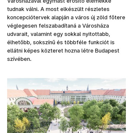
Városházával egymást erősítő elemekké
tudnak válni. A most elkészült részletes
koncepciótervek alapján a város új zöld főtere
véglegesen felszabadítaná a Városháza
udvarait, valamint egy sokkal nyitottabb,
élhetőbb, sokszínű és többféle funkciót is
ellátni képes közteret hozna létre Budapest
szívében.