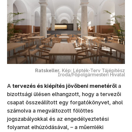
Ratskeller.
Kép: Lépték-Terv Tájépítész
Iroda/Főpolgármesteri Hivatal
A
tervezés és kiépítés jövőbeni menetéről
a
bizottsági ülésen elhangzott, hogy a tervezői
csapat összeállított egy forgatókönyvet, ahol
számolva a megváltozott fölöttes
jogszabályokkal és az engedélyeztetési
folyamat elhúzódásával, – a műemléki