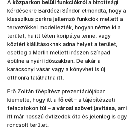
A
közparkon belüli funkciókról
a bizottsági
kérdésekre Bardóczi Sándor elmondta, hogy a
klasszikus parkra jellemző funkciók mellett a
tervezőkkel modellezték, hogyan nézne ki a
terület, ha itt télen koripálya lenne, vagy
köztéri kiállításoknak adna helyet a terület,
esetleg a Merlin melletti részen színpad
épülne a nyári időszakban. De akár a
karácsonyi vásár vagy a könyvhét is új
otthonra találhatna itt.
Erő Zoltán főépítész prezentációjában
kiemelte, hogy itt a
fő cél
– a tájépítészeti
feladatokon túl –
a városi szövet javítása
, ami
itt már hosszú évtizedek óta és jelenleg is egy
roncsolt terület.