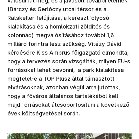
valósulhat meg, és a javasolt további elemek
(Bárczy és Gerlóczy utcai térsor és a
Ratskeller felújítása, a keresztfolyosó
kialakítása és a homlokzati zöldítés és
kolonnád) megvalósításához további 1,6
milliárd forintra lesz szükség. Vitézy Dávid
kérdésére Kiss Ambrus főigazgató elmondta,
hogy a tervezés során vizsgálták, milyen EU-s
forrásokat lehet bevonni, a park kialakítása
megfelel-e a TOP Plusz által támasztott
elvárásoknak, azonban végül arra jutottak,
hogy a főváros általános tartalékából kell
majd forrásokat átcsoportosítani a következő
évek költségvetései során.