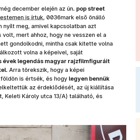
még december elején az ún.
pop street
n nyílik meg)
estemen is írtuk
, 0036mark első önálló
 nyílt meg, amivel kapcsolatban azt
s volt, mert ahhoz, hogy ne vesszen el a
lett gondolkodni, mintha csak kitette volna
álkozott volna a képeivel, saját
 évek legendás magyar rajzfilmfiguráit
kel
. Arra törekszik, hogy a képei
lföldön is értsék, és hogy
legyen bennük
elkeltettük az érdeklődését, az új kiállítása
Keleti Károly utca 13/A) található, és