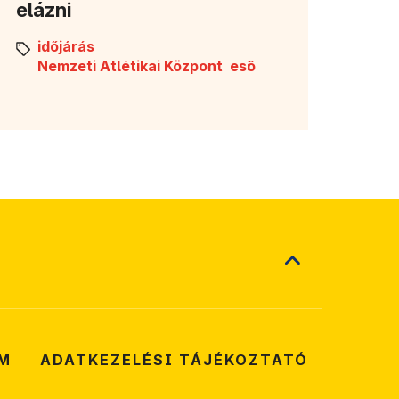
elázni
időjárás
Nemzeti Atlétikai Központ
eső
M
ADATKEZELÉSI TÁJÉKOZTATÓ