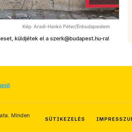
Kép: Aradi-Hankó Péter/Énbudapestem
ekeset, küldjétek el a szerk@budapest.hu-ra!
ata. Minden
SÜTIKEZELÉS
IMPRESSZU