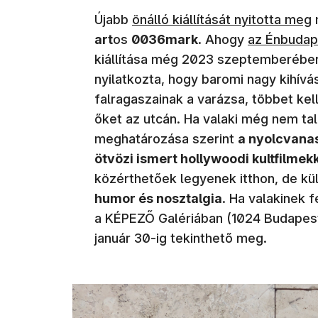
(új ablakban nyílik meg)
Újabb
önálló kiállítását nyitotta meg
(új ablakba
art
os
0036mark
. Ahogy
az Énbudap
kiállítása még 2023 szeptemberében
nyilatkozta, hogy baromi nagy kihívá
falragaszainak a varázsa, többet kel
őket az utcán. Ha valaki még nem tal
meghatározása szerint
a nyolcvanas
ötvözi ismert hollywoodi kultfilmek
közérthetőek legyenek itthon, de kü
humor és nosztalgia
. Ha valakinek f
a KÉPEZŐ Galériában (1024 Budapest, 
január 30-ig tekinthető meg.