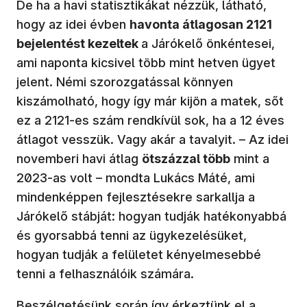
De ha a havi statisztikákat nézzük, látható,
hogy az idei évben
havonta átlagosan 2121
bejelentést kezeltek
a Járókelő önkéntesei,
ami naponta kicsivel több mint hetven ügyet
jelent. Némi szorozgatással könnyen
kiszámolható, hogy így már kijön a matek, sőt
ez a 2121-es szám rendkívül sok, ha a 12 éves
átlagot vesszük. Vagy akár a tavalyit. – Az idei
novemberi havi átlag
ötszázzal több
mint a
2023-as volt – mondta Lukács Máté, ami
mindenképpen fejlesztésekre sarkallja a
Járókelő stábját: hogyan tudják hatékonyabbá
és gyorsabbá tenni az ügykezelésüket,
hogyan tudják a felületet kényelmesebbé
tenni a felhasználóik számára.
Beszélgetésünk során így érkeztünk el a