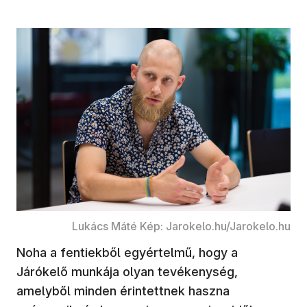
Lukács Máté Kép: Jarokelo.hu/Jarokelo.hu
Noha a fentiekből egyértelmű, hogy a
Járókelő munkája olyan tevékenység,
amelyből minden érintettnek haszna