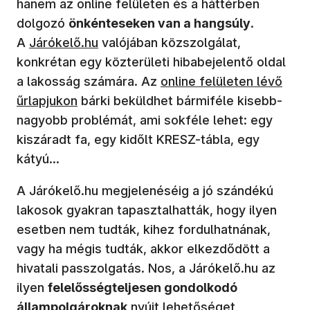
hanem az online felületen és a háttérben
dolgozó
önkénteseken van a hangsúly
.
A
Járókelő.hu
valójában közszolgálat,
konkrétan egy közterületi hibabejelentő oldal
a lakosság számára. Az
online felületen lévő
űrlapjukon
bárki beküldhet bármiféle kisebb-
nagyobb problémát, ami sokféle lehet: egy
kiszáradt fa, egy kidőlt KRESZ-tábla, egy
kátyú...
A Járókelő.hu megjelenéséig a jó szándékú
lakosok gyakran tapasztalhatták, hogy ilyen
esetben nem tudták, kihez fordulhatnának,
vagy ha mégis tudták, akkor elkezdődött a
hivatali passzolgatás. Nos, a Járókelő.hu az
ilyen
felelősségteljesen gondolkodó
állampolgároknak
nyújt lehetőséget,