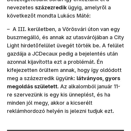
nevezetes
százezredik
ügyig, amelyről a
következőt mondta Lukács Máté:
– A III. kerületben, a Vörösvári úton van egy
buszmegálló, és annak az utasvárójában a City
Light hirdetőfelület üvegét törték be. A felület
gazdája a JCDecaux pedig a bejelentés után
azonnal kijavította ezt a problémát. Én
kifejezetten örültem annak, hogy így oldódott
meg a százezredik ügyünk:
látványos, gyors
megoldás született.
Az alkalomból január 11-
re szervezünk is egy kis ünneplést, és ha
minden jól megy, akkor a kicserélt
reklámhordozó helyén is jelezni tudjuk ezt.