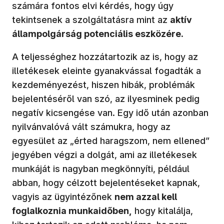
számára fontos elvi kérdés, hogy úgy
tekintsenek a szolgáltatásra mint az
aktív
állampolgárság potenciális eszközére
.
A teljességhez hozzátartozik az is, hogy az
illetékesek eleinte gyanakvással fogadták a
kezdeményezést, hiszen hibák, problémák
bejelentéséről van szó, az ilyesminek pedig
negatív kicsengése van. Egy idő után azonban
nyilvánvalóvá vált számukra, hogy az
egyesület az „érted haragszom, nem ellened”
jegyében végzi a dolgát, ami az illetékesek
munkáját is nagyban megkönnyíti, például
abban, hogy célzott bejelentéseket kapnak,
vagyis az ügyintézőnek
nem azzal kell
foglalkoznia munkaidőben,
hogy kitalálja,