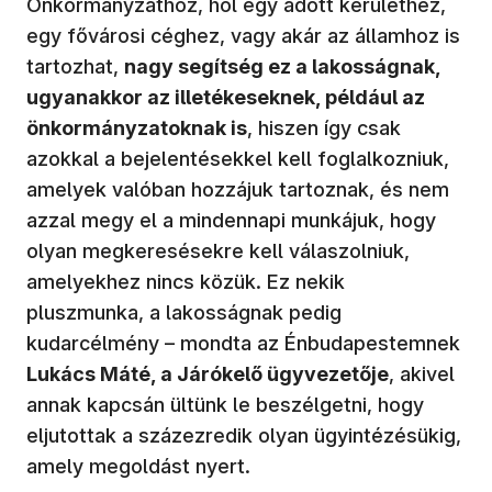
Önkormányzathoz, hol egy adott kerülethez,
egy fővárosi céghez, vagy akár az államhoz is
tartozhat,
nagy segítség ez a lakosságnak,
ugyanakkor az illetékeseknek, például az
önkormányzatoknak is
, hiszen így csak
azokkal a bejelentésekkel kell foglalkozniuk,
amelyek valóban hozzájuk tartoznak, és nem
azzal megy el a mindennapi munkájuk, hogy
olyan megkeresésekre kell válaszolniuk,
amelyekhez nincs közük. Ez nekik
pluszmunka, a lakosságnak pedig
kudarcélmény – mondta az Énbudapestemnek
Lukács Máté, a Járókelő ügyvezetője
, akivel
annak kapcsán ültünk le beszélgetni, hogy
eljutottak a százezredik olyan ügyintézésükig,
amely megoldást nyert.