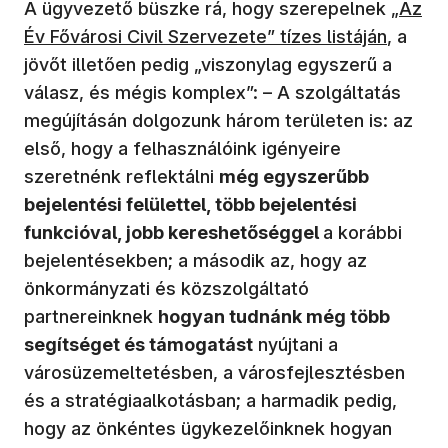
A ügyvezető büszke rá, hogy szerepelnek
„Az
Év Fővárosi Civil Szervezete” tízes listáján
, a
jövőt illetően pedig „viszonylag egyszerű a
válasz, és mégis komplex”: – A szolgáltatás
megújításán dolgozunk három területen is: az
első, hogy a felhasználóink igényeire
szeretnénk reflektálni
még egyszerűbb
bejelentési felülettel, több bejelentési
funkcióval, jobb kereshetőséggel
a korábbi
bejelentésekben; a második az, hogy az
önkormányzati és közszolgáltató
partnereinknek
hogyan tudnánk még több
segítséget és támogatást
nyújtani a
városüzemeltetésben, a városfejlesztésben
és a stratégiaalkotásban; a harmadik pedig,
hogy az önkéntes ügykezelőinknek hogyan