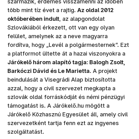
származik, érdemes visszamenni az időben
több mint tíz évet a rajtig.
Az oldal 2012
októberében indult
, az alapgondolat
Szlovákiából érkezett, ott van egy olyan
felület, amelynek az a neve magyarra
fordítva, hogy „Levél a polgármesternek”. Ezt
a platformot ültette át a hazai viszonyokra a
Járókelő három alapító tagja: Balogh Zsolt,
Barkóczi Dávid és Le Marietta
. A projekt
beindulását a Visegrádi Alap biztosította
azzal, hogy a civil szervezet megkapta a
szlovák oldal forráskódját és némi pénzügyi
támogatást is. A Járókelő.hu mögött a
Járókelő Közhasznú Egyesület áll, amely civil
szervezetként tartja fenn ezt az ingyenes
szolgáltatást.