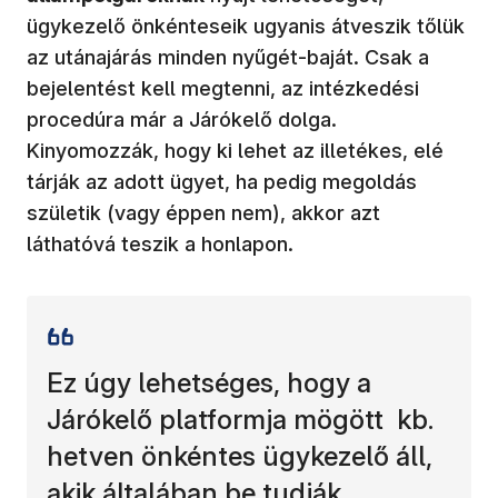
ügykezelő önkénteseik ugyanis átveszik tőlük
az utánajárás minden nyűgét-baját. Csak a
bejelentést kell megtenni, az intézkedési
procedúra már a Járókelő dolga.
Kinyomozzák, hogy ki lehet az illetékes, elé
tárják az adott ügyet, ha pedig megoldás
születik (vagy éppen nem), akkor azt
láthatóvá teszik a honlapon.
Ez úgy lehetséges, hogy a
Járókelő platformja mögött kb.
hetven önkéntes ügykezelő áll,
akik általában be tudják