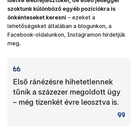
illetve webfejlesztőket, de eseti jelleggel
szoktunk különböző egyéb pozíciókra is
önkénteseket keresni
– ezeket a
lehetőségeket általában a blogunkon, a
Facebook-oldalunkon, Instagramon hirdetjük
meg.
Első ránézésre hihetetlennek
tűnik a százezer megoldott ügy
– még tizenkét évre leosztva is.