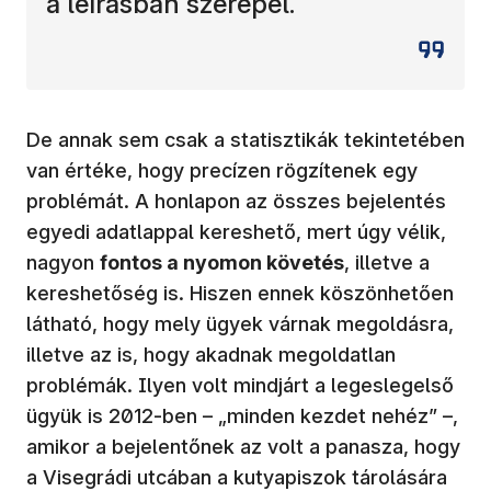
a leírásban szerepel.
De annak sem csak a statisztikák tekintetében
van értéke, hogy precízen rögzítenek egy
problémát. A honlapon az összes bejelentés
egyedi adatlappal kereshető, mert úgy vélik,
nagyon
fontos a nyomon követés
, illetve a
kereshetőség is. Hiszen ennek köszönhetően
látható, hogy mely ügyek várnak megoldásra,
illetve az is, hogy akadnak megoldatlan
problémák. Ilyen volt mindjárt a legeslegelső
ügyük is 2012-ben – „minden kezdet nehéz” –,
amikor a bejelentőnek az volt a panasza, hogy
a Visegrádi utcában a kutyapiszok tárolására