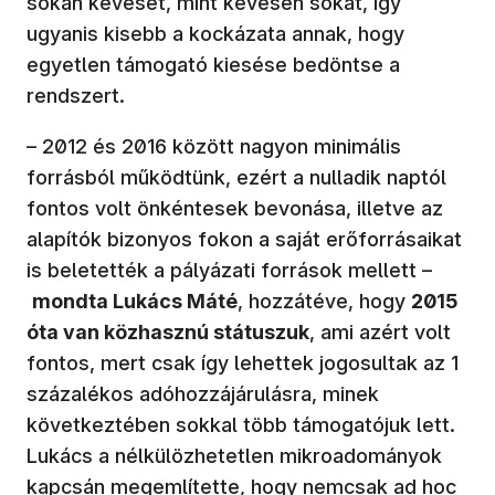
sokan keveset, mint kevesen sokat, így
ugyanis kisebb a kockázata annak, hogy
egyetlen támogató kiesése bedöntse a
rendszert.
– 2012 és 2016 között nagyon minimális
forrásból működtünk, ezért a nulladik naptól
fontos volt önkéntesek bevonása, illetve az
alapítók bizonyos fokon a saját erőforrásaikat
is beletették a pályázati források mellett –
mondta Lukács Máté
, hozzátéve, hogy
2015
óta van közhasznú státuszuk
, ami azért volt
fontos, mert csak így lehettek jogosultak az 1
százalékos adóhozzájárulásra, minek
következtében sokkal több támogatójuk lett.
Lukács a nélkülözhetetlen mikroadományok
kapcsán megemlítette, hogy nemcsak ad hoc