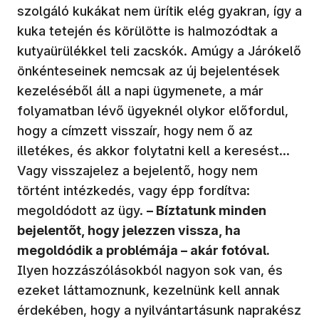
szolgáló kukákat nem ürítik elég gyakran, így a
kuka tetején és körülötte is halmozódtak a
kutyaürülékkel teli zacskók. Amúgy a Járókelő
önkénteseinek nemcsak az új bejelentések
kezeléséből áll a napi ügymenete, a már
folyamatban lévő ügyeknél olykor előfordul,
hogy a címzett visszaír, hogy nem ő az
illetékes, és akkor folytatni kell a keresést…
Vagy visszajelez a bejelentő, hogy nem
történt intézkedés, vagy épp fordítva:
megoldódott az ügy.
– Bíztatunk minden
bejelentőt, hogy jelezzen vissza, ha
megoldódik a problémája – akár fotóval.
Ilyen hozzászólásokból nagyon sok van, és
ezeket láttamoznunk, kezelnünk kell annak
érdekében, hogy a nyilvántartásunk naprakész