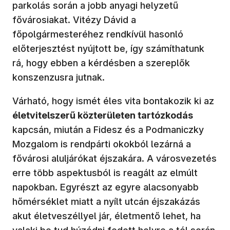
parkolás során a jobb anyagi helyzetű
fővárosiakat. Vitézy Dávid a
főpolgármesteréhez rendkívül hasonló
előterjesztést nyújtott be, így számíthatunk
rá, hogy ebben a kérdésben a szereplők
konszenzusra jutnak.
Várható, hogy ismét éles vita bontakozik ki az
életvitelszerű közterületen tartózkodás
kapcsán, miután a Fidesz és a Podmaniczky
Mozgalom is rendpárti okokból lezárná a
fővárosi aluljárókat éjszakára. A városvezetés
erre több aspektusból is reagált az elmúlt
napokban. Egyrészt az egyre alacsonyabb
hőmérséklet miatt a nyílt utcán éjszakázás
akut életveszéllyel jár, életmentő lehet, ha