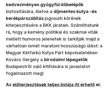
kedvezményes gyógyfürdőbelépők
biztosítására, illetve a
díjmentes kutya -és
kerékpárszállítás
jogosulti körének
kiterjesztésére a BKK járatain. Számíthatunk
rá, hogy a kemény politikai és szakmai viták
mellett humoros jelenetek is tarkítják majd a
várhatóan ismét maratoni hosszúságú ülést: a
Magyar Kétfarkú Kutya Párt képviseletében
Kovács Gergely a
birodalmi lépegetők
Budapestről való kitiltására is javaslatot
fogalmazott meg!
Az
előterjesztések teljes listája itt érhető
el.