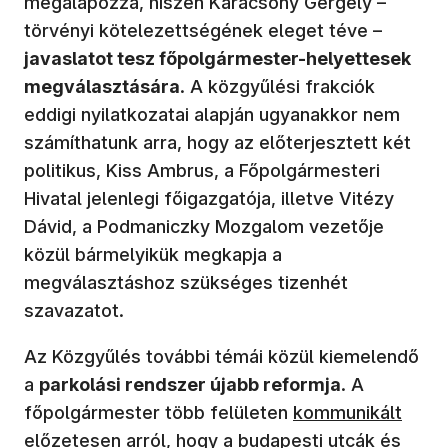
megalapozza, hiszen Karácsony Gergely –
törvényi kötelezettségének eleget téve –
javaslatot tesz főpolgármester-helyettesek
megválasztására
. A közgyűlési frakciók
eddigi nyilatkozatai alapján ugyanakkor nem
számíthatunk arra, hogy az előterjesztett két
politikus, Kiss Ambrus, a Főpolgármesteri
Hivatal jelenlegi főigazgatója, illetve Vitézy
Dávid, a Podmaniczky Mozgalom vezetője
közül bármelyikük megkapja a
megválasztáshoz szükséges tizenhét
szavazatot.
Az Közgyűlés további témái közül kiemelendő
a
parkolási rendszer újabb reformja
. A
főpolgármester több felületen
kommunikált
előzetesen arról, hogy a budapesti utcák és