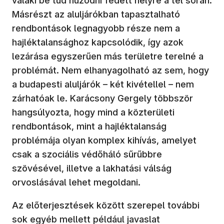
valaki be tud húzódni fedett helyre a tél során.
Másrészt az aluljárókban tapasztalható
rendbontások legnagyobb része nem a
hajléktalansághoz kapcsolódik, így azok
lezárása egyszerűen más területre terelné a
problémát. Nem elhanyagolható az sem, hogy
a budapesti aluljárók – két kivétellel – nem
zárhatóak le. Karácsony Gergely többször
hangsúlyozta, hogy mind a közterületi
rendbontások, mint a hajléktalanság
problémája olyan komplex kihívás, amelyet
csak a szociális védőháló sűrűbbre
szövésével, illetve a lakhatási válság
orvoslásával lehet megoldani.
Az előterjesztések között szerepel további
sok egyéb mellett például javaslat