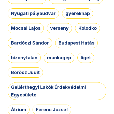
Nyugati pályaudvar
gyereknap
Mocsai Lajos
verseny
Kolodko
Bardóczi Sándor
Budapest Hatás
bizonytalan
munkagép
liget
Böröcz Judit
Gellérthegyi Lakók Érdekvédelmi
Egyesülete
Átrium
Ferenc József