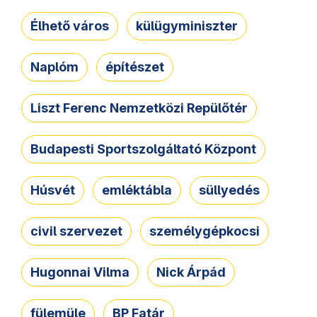
Élhető város
külügyminiszter
Naplóm
építészet
Liszt Ferenc Nemzetközi Repülőtér
Budapesti Sportszolgáltató Központ
Húsvét
emléktábla
süllyedés
civil szervezet
személygépkocsi
Hugonnai Vilma
Nick Árpád
fülemüle
BP Fatár