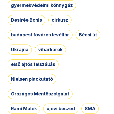
gyermekvédelmi könnygáz
Desirée Bonis
cirkusz
budapest főváros levéltár
Bécsi út
Ukrajna
viharkárok
első ajtós felszállás
Nielsen piackutató
Országos Mentőszolgálat
Rami Malek
újévi beszéd
SMA