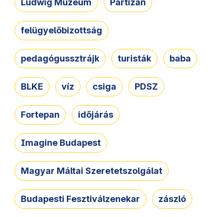
Ludwig Múzeum
Partizán
felügyelőbizottság
pedagógussztrájk
turisták
baba
BLKE
víz
csiga
PDSZ
Fortepan
időjárás
Imagine Budapest
Magyar Máltai Szeretetszolgálat
Budapesti Fesztiválzenekar
zászló