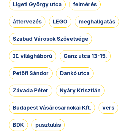
Ligeti György utca
felmérés
áttervezés
LEGO
meghallgatás
Szabad Városok Szövetsége
II. világháború
Ganz utca 13-15.
Petőfi Sándor
Dankó utca
Závada Péter
Nyáry Krisztián
Budapest Vásárcsarnokai Kft.
vers
BDK
pusztulás