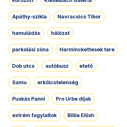
körözött
Kieselbach Galéria
Apáthy-szikla
Navracsics Tibor
hamuládás
hálózat
parkolási zóna
Harminckettesek tere
Dob utca
autóbusz
etető
Samu
erkölcstelenség
Puskás Panni
Pro Urbe díjak
extrém fagylaltok
Billie Eilish