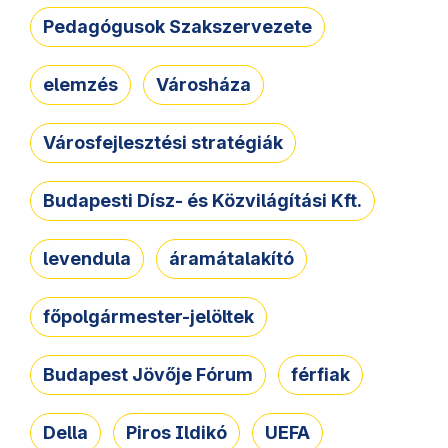
Pedagógusok Szakszervezete
elemzés
Városháza
Városfejlesztési stratégiák
Budapesti Dísz- és Közvilágítási Kft.
levendula
áramátalakító
főpolgármester-jelöltek
Budapest Jövője Fórum
férfiak
Della
Piros Ildikó
UEFA