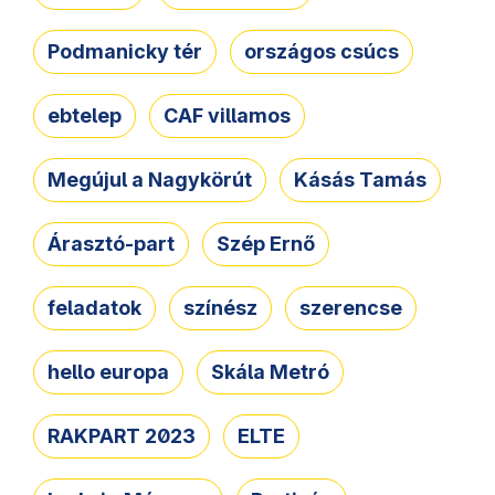
Podmanicky tér
országos csúcs
ebtelep
CAF villamos
Megújul a Nagykörút
Kásás Tamás
Árasztó-part
Szép Ernő
feladatok
színész
szerencse
hello europa
Skála Metró
RAKPART 2023
ELTE