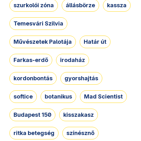
szurkolói zóna
állásbörze
kassza
Temesvári Szilvia
Művészetek Palotája
Határ út
Farkas-erdő
irodaház
kordonbontás
gyorshajtás
softice
botanikus
Mad Scientist
Budapest 150
kisszakasz
ritka betegség
színésznő