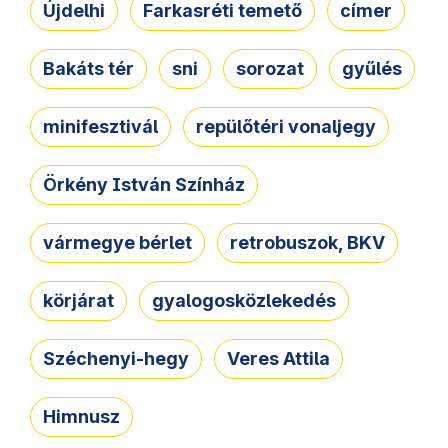
Újdelhi
Farkasréti temető
címer
Bakáts tér
sni
sorozat
gyűlés
minifesztivál
repülőtéri vonaljegy
Örkény István Színház
vármegye bérlet
retrobuszok, BKV
körjárat
gyalogosközlekedés
Széchenyi-hegy
Veres Attila
Himnusz