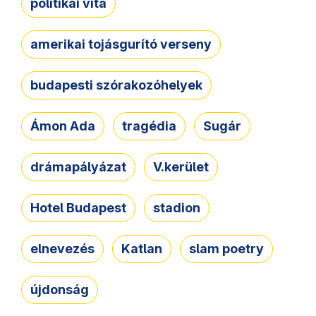
politikai vita
amerikai tojásgurító verseny
budapesti szórakozóhelyek
Ámon Ada
tragédia
Sugár
drámapályázat
V.kerület
Hotel Budapest
stadion
elnevezés
Katlan
slam poetry
újdonság