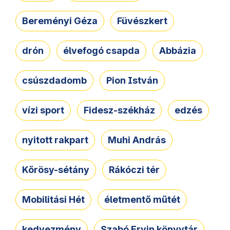
Bereményi Géza
Füvészkert
drón
élvefogó csapda
Abbázia
csúszdadomb
Pion István
vízi sport
Fidesz-székház
edzés
nyitott rakpart
Muhi András
Kőrösy-sétány
Rákóczi tér
Mobilitási Hét
életmentő műtét
kedvezmény
Szabó Ervin könyvtár