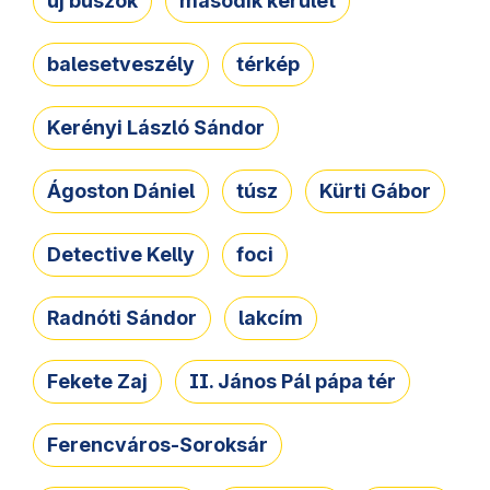
új buszok
második kerület
balesetveszély
térkép
Kerényi László Sándor
Ágoston Dániel
túsz
Kürti Gábor
Detective Kelly
foci
Radnóti Sándor
lakcím
Fekete Zaj
II. János Pál pápa tér
Ferencváros-Soroksár