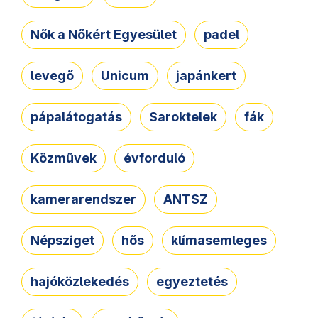
Nők a Nőkért Egyesület
padel
levegő
Unicum
japánkert
pápalátogatás
Saroktelek
fák
Közművek
évforduló
kamerarendszer
ANTSZ
Népsziget
hős
klímasemleges
hajóközlekedés
egyeztetés