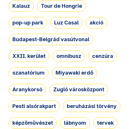
Kalauz
Tour de Hongrie
pop-up park
Luz Casal
akció
Budapest-Belgrád vasútvonal
XXII. kerület
omnibusz
cenzúra
szanatórium
Miyawaki erdő
Aranykorsó
Zugló városközpont
Pesti alsórakpart
beruházási törvény
képzőművészet
lábnyom
tervek