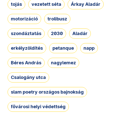
tojás
vezetett séta
Árkay Aladár
motorizáció
trolibusz
szondáztatás
2030
Aladár
erkélyzöldítés
petanque
napp
Béres András
nagylemez
Csalogány utca
slam poetry országos bajnokság
fővárosi helyi védettség