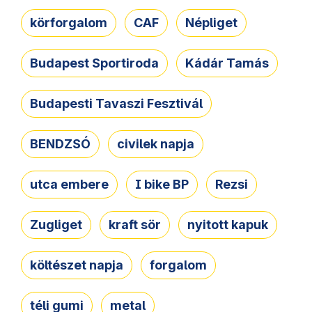
körforgalom
CAF
Népliget
Budapest Sportiroda
Kádár Tamás
Budapesti Tavaszi Fesztivál
BENDZSÓ
civilek napja
utca embere
I bike BP
Rezsi
Zugliget
kraft sör
nyitott kapuk
költészet napja
forgalom
téli gumi
metal