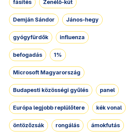
fásítés
Zenélő-kút
Demján Sándor
János-hegy
gyógyfürdők
influenza
befogadás
1%
Microsoft Magyarország
Budapesti közösségi gyűlés
panel
Európa legjobb replülőtere
kék vonal
öntözőzsák
rongálás
ámokfutás