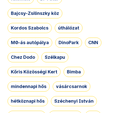
Bajcsy-Zsilinszky köz
Kordos Szabolcs
úthálózat
M0-ás autópálya
DinoPark
CNN
Chez Dodo
Szélkapu
Kőris Közösségi Kert
Bimba
mindennapi hős
vásárcsarnok
hétköznapi hős
Széchenyi István