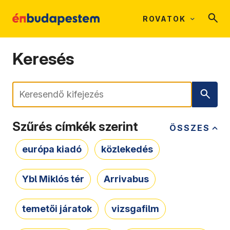
ROVATOK
Keresés
Keresés
Szűrés címkék szerint
ÖSSZES
európa kiadó
közlekedés
Ybl Miklós tér
Arrivabus
temetői járatok
vizsgafilm