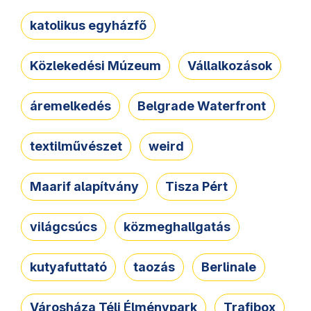
katolikus egyházfő
Közlekedési Múzeum
Vállalkozások
áremelkedés
Belgrade Waterfront
textilművészet
weird
Maarif alapítvány
Tisza Pért
világcsúcs
közmeghallgatás
kutyafuttató
taozás
Berlinale
Városháza Téli Élménypark
Trafibox