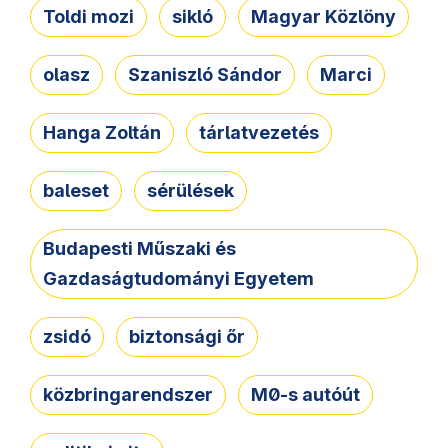
Toldi mozi
sikló
Magyar Közlöny
olasz
Szaniszló Sándor
Marci
Hanga Zoltán
tárlatvezetés
baleset
sérülések
Budapesti Műszaki és
Gazdaságtudományi Egyetem
zsidó
biztonsági őr
közbringarendszer
M0-s autóút