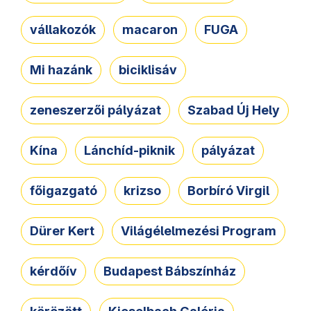
vállakozók
macaron
FUGA
Mi hazánk
biciklisáv
zeneszerzői pályázat
Szabad Új Hely
Kína
Lánchíd-piknik
pályázat
főigazgató
krizso
Borbíró Virgil
Dürer Kert
Világélelmezési Program
kérdőív
Budapest Bábszínház