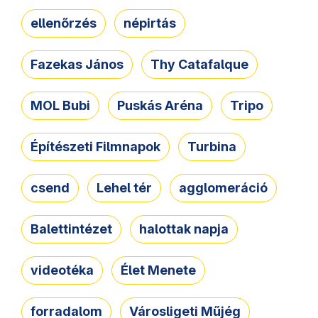
ellenőrzés
népirtás
Fazekas János
Thy Catafalque
MOL Bubi
Puskás Aréna
Tripo
Építészeti Filmnapok
Turbina
csend
Lehel tér
agglomeráció
Balettintézet
halottak napja
videotéka
Élet Menete
forradalom
Városligeti Műjég