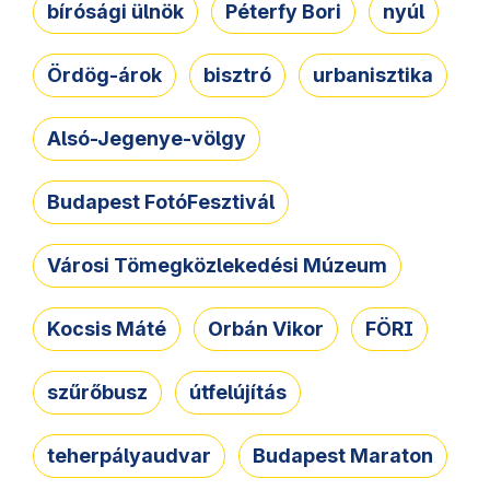
bírósági ülnök
Péterfy Bori
nyúl
Ördög-árok
bisztró
urbanisztika
Alsó-Jegenye-völgy
Budapest FotóFesztivál
Városi Tömegközlekedési Múzeum
Kocsis Máté
Orbán Vikor
FÖRI
szűrőbusz
útfelújítás
teherpályaudvar
Budapest Maraton