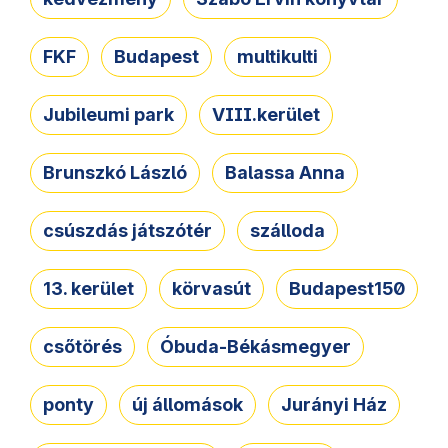
FKF
Budapest
multikulti
Jubileumi park
VIII.kerület
Brunszkó László
Balassa Anna
csúszdás játszótér
szálloda
13. kerület
körvasút
Budapest150
csőtörés
Óbuda-Békásmegyer
ponty
új állomások
Jurányi Ház