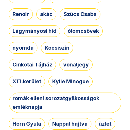
Renoir
akác
Szűcs Csaba
Lágymányosi híd
ólomcsövek
nyomda
Kocsiszín
Cinkotai Tájház
vonaljegy
XII.kerület
Kylie Minogue
romák elleni sorozatgyilkosságok
emléknapja
Horn Gyula
Nappal hajtva
üzlet