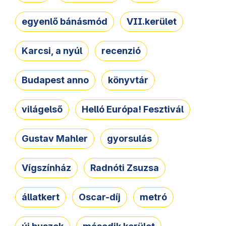
egyenlő bánásmód
VII.kerület
Karcsi, a nyúl
recenzió
Budapest anno
könyvtár
világelső
Helló Európa! Fesztivál
Gustav Mahler
gyorsulás
Vígszínház
Radnóti Zsuzsa
állatkert
Oscar-díj
metró