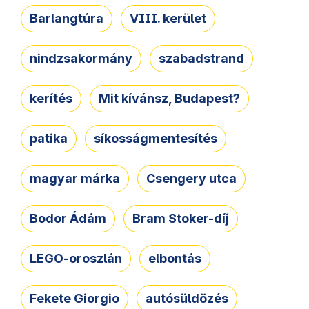
Barlangtúra
VIII. kerület
nindzsakormány
szabadstrand
kerítés
Mit kívánsz, Budapest?
patika
síkosságmentesítés
magyar márka
Csengery utca
Bodor Ádám
Bram Stoker-díj
LEGO-oroszlán
elbontás
Fekete Giorgio
autósüldözés