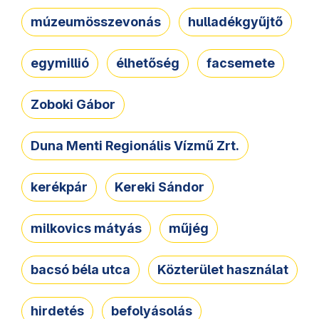
múzeumösszevonás
hulladékgyűjtő
egymillió
élhetőség
facsemete
Zoboki Gábor
Duna Menti Regionális Vízmű Zrt.
kerékpár
Kereki Sándor
milkovics mátyás
műjég
bacsó béla utca
Közterület használat
hirdetés
befolyásolás