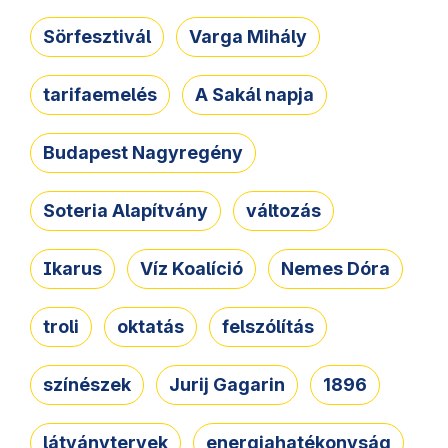
Sörfesztivál
Varga Mihály
tarifaemelés
A Sakál napja
Budapest Nagyregény
Soteria Alapítvány
változás
Ikarus
Víz Koalíció
Nemes Dóra
troli
oktatás
felszólítás
színészek
Jurij Gagarin
1896
látványtervek
energiahatékonyság