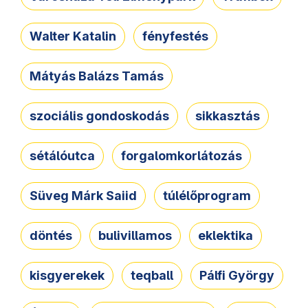
Walter Katalin
fényfestés
Mátyás Balázs Tamás
szociális gondoskodás
sikkasztás
sétálóutca
forgalomkorlátozás
Süveg Márk Saiid
túlélőprogram
döntés
bulivillamos
eklektika
kisgyerekek
teqball
Pálfi György