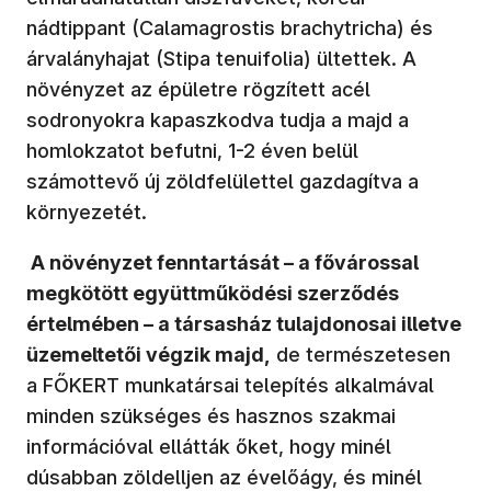
nádtippant (Calamagrostis brachytricha) és
árvalányhajat (Stipa tenuifolia) ültettek. A
növényzet az épületre rögzített acél
sodronyokra kapaszkodva tudja a majd a
homlokzatot befutni, 1-2 éven belül
számottevő új zöldfelülettel gazdagítva a
környezetét.
A növényzet fenntartását – a fővárossal
megkötött együttműködési szerződés
értelmében – a társasház tulajdonosai illetve
üzemeltetői végzik majd,
de természetesen
a FŐKERT munkatársai telepítés alkalmával
minden szükséges és hasznos szakmai
információval ellátták őket, hogy minél
dúsabban zöldelljen az évelőágy, és minél