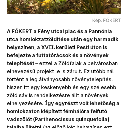
Kép: FŐKERT
A FŐKERT a Fény utcai piac és a Pannónia
utca homlokzatzöldítése után egy harmadik
helyszínen, a XVII. kerületi Pesti úton is
befejezte a futtatórácsok és a növények
telepítését –
ezzel a Zöldfalak a belvárosban
elnevezésű projekt le is zárult. Ez utóbbinál
történt a leglátványosabb növénytelepítés,
hiszen itt egy keskenyebb és egy szélesebb
zöld sáv is rendelkezésre állt a növények
elhelyezésére.
Így egyrészt volt lehetőség a
homlokzaton kiépített fémhálóra felfutó
vadszőlőt (Parthenocissus quinquefolia)
talajba ültetni
(az előző két helyszínen ezt