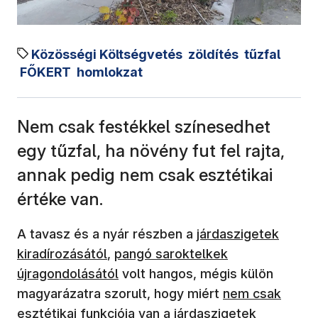
Közösségi Költségvetés
zöldítés
tűzfal
FŐKERT
homlokzat
Nem csak festékkel színesedhet
egy tűzfal, ha növény fut fel rajta,
annak pedig nem csak esztétikai
értéke van.
A tavasz és a nyár részben a
járdaszigetek
kiradírozásától
,
pangó saroktelkek
újragondolásától
volt hangos, mégis külön
magyarázatra szorult, hogy miért
nem csak
esztétikai funkciója van
a járdaszigetek