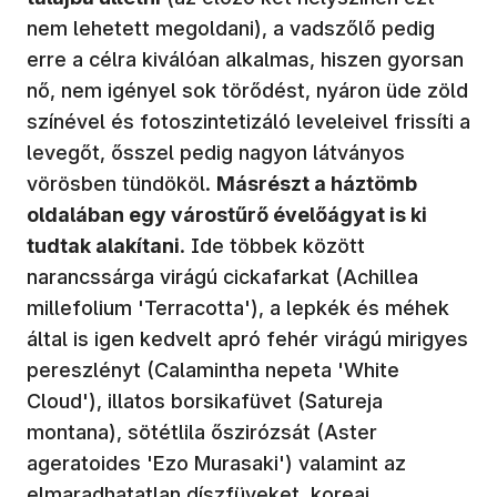
nem lehetett megoldani), a vadszőlő pedig
erre a célra kiválóan alkalmas, hiszen gyorsan
nő, nem igényel sok törődést, nyáron üde zöld
színével és fotoszintetizáló leveleivel frissíti a
levegőt, ősszel pedig nagyon látványos
vörösben tündököl.
Másrészt a háztömb
oldalában egy várostűrő évelőágyat is ki
tudtak alakítani
. Ide többek között
narancssárga virágú cickafarkat (Achillea
millefolium 'Terracotta'), a lepkék és méhek
által is igen kedvelt apró fehér virágú mirigyes
pereszlényt (Calamintha nepeta 'White
Cloud'), illatos borsikafüvet (Satureja
montana), sötétlila őszirózsát (Aster
ageratoides 'Ezo Murasaki') valamint az
elmaradhatatlan díszfüveket, koreai