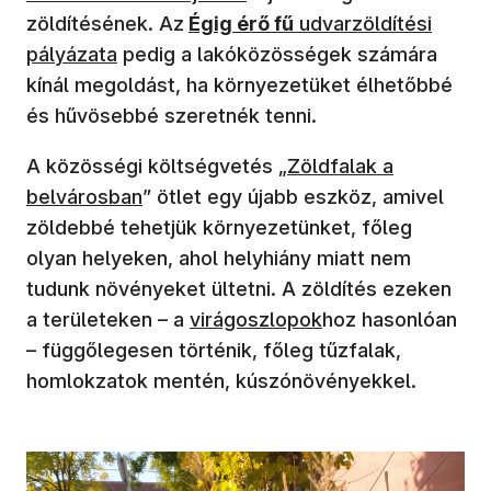
zöldítésének. Az
Égig érő fű
udvarzöldítési
pályázata
pedig a lakóközösségek számára
kínál megoldást, ha környezetüket élhetőbbé
és hűvösebbé szeretnék tenni.
A közösségi költségvetés „
Zöldfalak a
belvárosban
” ötlet egy újabb eszköz, amivel
zöldebbé tehetjük környezetünket, főleg
olyan helyeken, ahol helyhiány miatt nem
tudunk növényeket ültetni. A zöldítés ezeken
a területeken – a
virágoszlopok
hoz hasonlóan
– függőlegesen történik, főleg tűzfalak,
homlokzatok mentén, kúszónövényekkel.