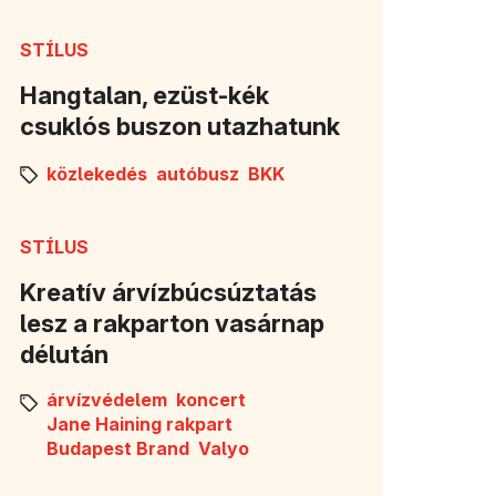
STÍLUS
Hangtalan, ezüst-kék
csuklós buszon utazhatunk
közlekedés
autóbusz
BKK
STÍLUS
Kreatív árvízbúcsúztatás
lesz a rakparton vasárnap
délután
árvízvédelem
koncert
Jane Haining rakpart
Budapest Brand
Valyo