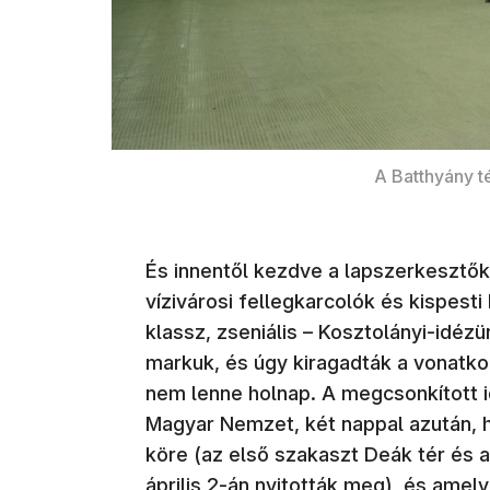
A Batthyány té
És innentől kezdve a lapszerkeszt
vízivárosi fellegkarcolók és kispesti
klassz, zseniális – Kosztolányi-idéz
markuk, és úgy kiragadták a vonatk
nem lenne holnap. A megcsonkított 
Magyar Nemzet, két nappal azután, 
köre (az első szakaszt Deák tér és a
április 2-án nyitották meg), és amel