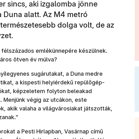
 sincs, aki izgalomba jönne
a Duna alatt. Az M4 metró
gtermészetesebb dolga volt, de az
zet.
, félszázados emlékünnepére készülnek.
 város ötven év múlva?
nyílegyenes sugárutakat, a Duna medre
tikat, a kispesti helyiérdekű repülőgép-
lókat, képzeletem folyton beleakad
 Menjünk végig az utcákon, este
, akik valaha a világvárosiakat játszották,
zanak.”
rokat a Pesti Hirlapban, Vasárnap című