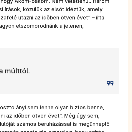
ta, hogy Ákom-bákom. Nem véletlenül. Három
i írások, közülük az elsőt idéztük, amely
zafelé utazni az időben ötven évet” – írta
 nagyon elszomorodnánk a jelenen,
a múlttól.
osztolányi sem lenne olyan biztos benne,
azni az időben ötven évet”. Még úgy sem,
dulóját számos beruházással is megünneplő