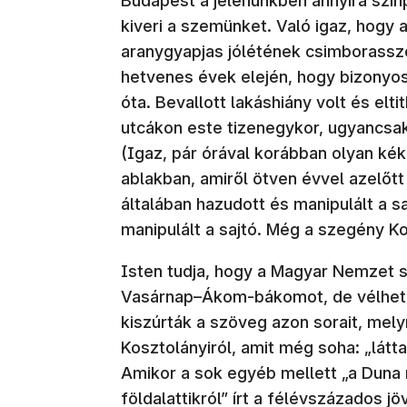
Budapest a jelenünkben annyira szí
kiveri a szemünket. Való igaz, hogy
aranygyapjas jólétének csimborasszó
hetvenes évek elején, hogy bizonyo
óta. Bevallott lakáshiány volt és el
utcákon este tizenegykor, ugyancsak
(Igaz, pár órával korábban olyan kéke
ablakban, amiről ötven évvel azelőt
általában hazudott és manipulált a 
manipulált a sajtó. Még a szegény Ko
Isten tudja, hogy a Magyar Nemzet s
Vasárnap–Ákom-bákomot, de vélhet
kiszúrták a szöveg azon sorait, mely
Kosztolányiról, amit még soha: „lát
Amikor a sok egyéb mellett „a Duna 
földalattikról” írt a félévszázados j