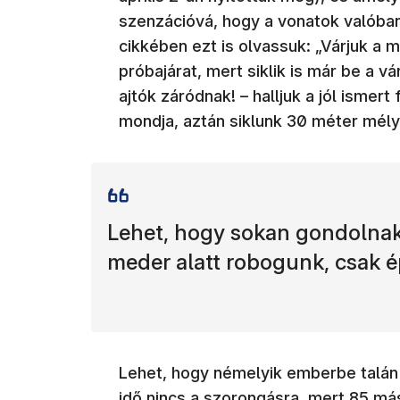
szenzációvá, hogy a vonatok valóba
cikkében ezt is olvassuk: „Várjuk a
próbajárat, mert siklik is már be a 
ajtók záródnak! – halljuk a jól isme
mondja, aztán siklunk 30 méter mély
Lehet, hogy sokan gondolnak 
meder alatt robogunk, csak 
Lehet, hogy némelyik emberbe talán 
idő nincs a szorongásra, mert 85 má