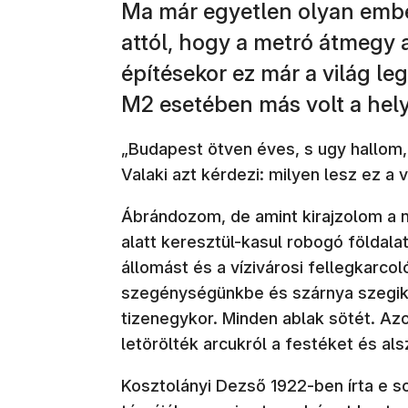
Ma már egyetlen olyan ember
attól, hogy a metró átmegy 
építésekor ez már a világ le
M2 esetében más volt a hely
„Budapest ötven éves, s ugy hallom
Valaki azt kérdezi: milyen lesz ez a
Ábrándozom, de amint kirajzolom a 
alatt keresztül-kasul robogó földalat
állomást és a vízivárosi fellegkarco
szegénységünkbe és szárnya szegik.
tizenegykor. Minden ablak sötét. Azok
letörölték arcukról a festéket és als
Kosztolányi Dezső 1922-ben írta e so