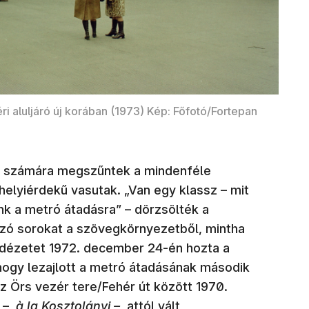
ri aluljáró új korában (1973) Kép: Főfotó/Fortepan
ők számára megszűntek a mindenféle
 helyiérdekű vasutak. „Van egy klassz – mit
ünk a metró átadásra” – dörzsölték a
ozó sorokat a szövegkörnyezetből, mintha
idézetet 1972. december 24-én hozta a
hogy lezajlott a metró átadásának második
z Örs vezér tere/Fehér út között 1970.
y –
à la Kosztolányi –,
attól vált