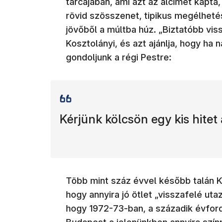
tárcájában, ami azt az alcímet kap
rövid szösszenet, tipikus megélhetés
jövőből a múltba húz. „Biztatóbb viss
Kosztolányi, és azt ajánlja, hogy ha
gondoljunk a régi Pestre:
Kérjünk kölcsön egy kis hitet 
Több mint száz évvel később talán K
hogy annyira jó ötlet „visszafelé ut
hogy 1972-73-ban, a századik évfor