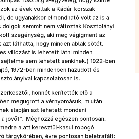
npompás nosztalgia-egyveleg, hogy szinte
 azok az évek voltak a Kádár-korszak
i, de ugyanakkor elmondható volt az is a
s dolgok semmit nem változtak Kosztolányi
titkolt szegénység, aki meg végigment az
 azt láthatta, hogy minden ablak sötét.
s villózást is lehetett látni minden
t sejtelme sem lehetett senkinek.) 1922-ben
sajtó, 1972-ben mindenben hazudott és
sztolányival kapcsolatosan is.
zerkesztői, honnét kerítették elő a
ően megugrott a vérnyomásuk, miután
nek alapján azt lehetett mondani
ta a jövőt”. Méghozzá egészen pontosan.
medre alatt keresztül-kasul robogó
övő tárgykörében, évre pontosan beletrafált: