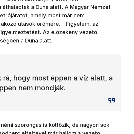
n áthaladtak a Duna alatt. A Magyar Nemzet
 metrójáratot, amely most már nem
várakozó utasok örömére. – Figyelem, az
rt figyelmeztetést. Az előzékeny vezető
ségben a Duna alatt.
rá, hogy most éppen a víz alatt, a
éppen nem mondják.
némi szorongás is költözik, de nagyon sok
sodperc elteltével már hallom a vezető