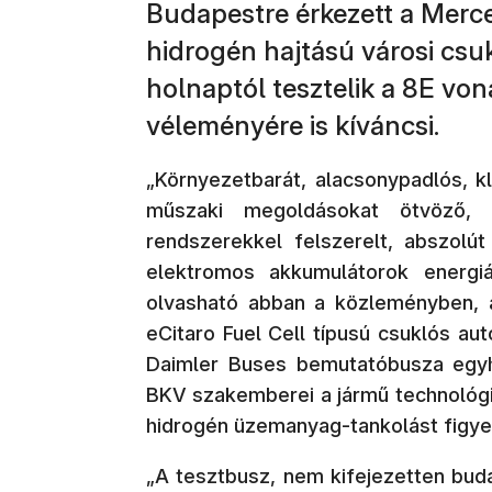
Budapestre érkezett a Merc
hidrogén hajtású városi csu
holnaptól tesztelik a 8E vo
véleményére is kíváncsi.
„Környezetbarát, alacsonypadlós, kl
műszaki megoldásokat ötvöző, f
rendszerekkel felszerelt, abszolú
elektromos akkumulátorok energiá
olvasható abban a közleményben, 
eCitaro Fuel Cell típusú csuklós a
Daimler Buses bemutatóbusza egyh
BKV szakemberei a jármű technológiáj
hidrogén üzemanyag-tankolást figye
„A tesztbusz, nem kifejezetten budap