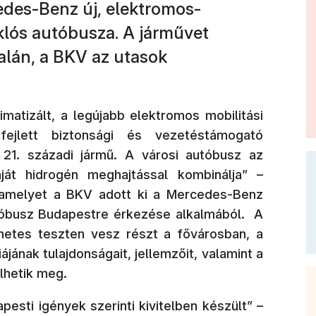
edes-Benz új, elektromos-
klós autóbusza. A járművet
nalán, a BKV az utasok
imatizált, a legújabb elektromos mobilitási
ejlett biztonsági és vezetéstámogató
t 21. századi jármű. A városi autóbusz az
ját hidrogén meghajtással kombinálja” –
amelyet a BKV adott ki a Mercedes-Benz
utóbusz Budapestre érkezése alkalmából. A
etes teszten vesz részt a fővárosban, a
ának tulajdonságait, jellemzőit, valamint a
lhetik meg.
esti igények szerinti kivitelben készült” –