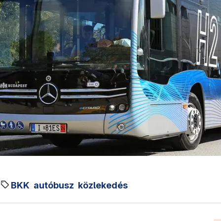
BKK
autóbusz
közlekedés