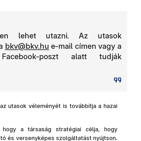
sen lehet utazni. Az utasok
(új ablakban nyílik meg)
 a
bkv@bkv.hu
e-mail címen vagy a
 Facebook-poszt alatt tudják
 az utasok véleményét is továbbítja a hazai
hogy a társaság stratégiai célja, hogy
tó és versenyképes szolgáltatást nyújtson.