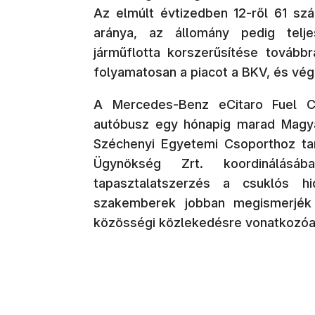
Az elmúlt évtizedben 12-ről 61 szá
aránya, az állomány pedig telj
járműflotta korszerűsítése továbbr
folyamatosan a piacot a BKV, és vég
A Mercedes-Benz eCitaro Fuel C
autóbusz egy hónapig marad Magya
Széchenyi Egyetemi Csoporthoz ta
Ügynökség Zrt. koordinálásá
tapasztalatszerzés a csuklós h
szakemberek jobban megismerjék 
közösségi közlekedésre vonatkozóa