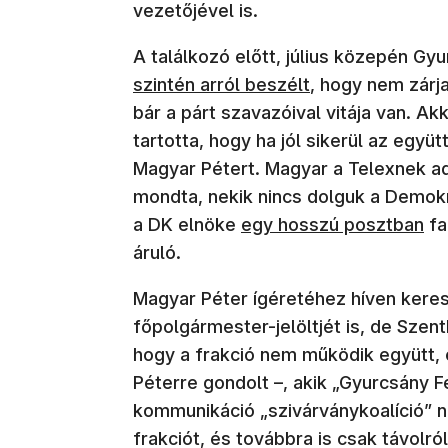
vezetőjével is.
A találkozó előtt, július közepén Gy
szintén arról beszélt
, hogy nem zárja
bár a párt szavazóival vitája van. A
tartotta, hogy ha jól sikerül az eg
Magyar Pétert. Magyar a Telexnek adot
mondta, nekik nincs dolguk a Demokr
a DK elnöke
egy hosszú posztban
fa
áruló.
Magyar Péter ígéretéhez híven kerest
főpolgármester-jelöltjét is, de Szen
hogy a frakció nem működik együtt, 
Péterre gondolt –, akik „Gyurcsány F
kommunikáció „szivárványkoalíció” n
frakciót, és továbbra is csak távolr