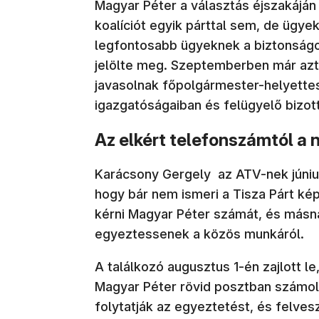
Magyar Péter a választás éjszakáján 
koalíciót egyik párttal sem, de ügy
legfontosabb ügyeknek a biztonságo
jelölte meg. Szeptemberben már azt 
javasolnak főpolgármester-helyette
igazgatóságaiban és felügyelő bizot
Az elkért telefonszámtól a n
Karácsony Gergely az ATV-nek júniu
hogy bár nem ismeri a Tisza Párt kép
kérni Magyar Péter számát, és másnap
egyeztessenek a közös munkáról.
A találkozó augusztus 1-én zajlott le
Magyar Péter rövid posztban számol
folytatják az egyeztetést, és felvesz