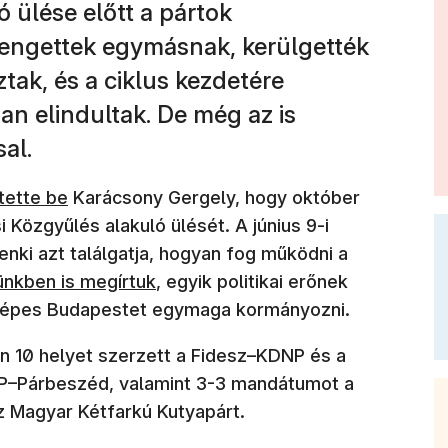
 ülése előtt a pártok
zengettek egymásnak, kerülgették
ztak, és a ciklus kezdetére
an elindultak. De még az is
al.
blakban nyílik meg)
tette be
Karácsony Gergely, hogy október
 Közgyűlés alakuló ülését. A június 9-i
nki azt találgatja, hogyan fog működni a
ünkben is megírtuk
, egyik politikai erőnek
képes Budapestet egymaga kormányozni.
n 10 helyet szerzett a Fidesz–KDNP és a
P–Párbeszéd, valamint 3-3 mandátumot a
z Magyar Kétfarkú Kutyapárt.