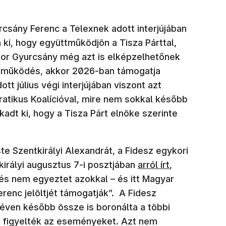
urcsány Ferenc a Telexnek adott interjújában
 ki, hogy együttműködjön a Tisza Párttal,
kkor Gyurcsány még azt is elképzelhetőnek
yüttműködés, akkor 2026-ban támogatja
t július végi interjújában viszont azt
atikus Koalícióval, mire nem sokkal később
kadt ki, hogy a Tisza Párt elnöke szerinte
e Szentkirályi Alexandrát, a Fidesz egykori
tkirályi augusztus 7-i posztjában
arról írt
,
és nem egyeztet azokkal – és itt Magyar
erenc jelöltjét támogatják”. A Fidesz
éven később össze is boronálta a többi
ól figyelték az eseményeket. Azt nem