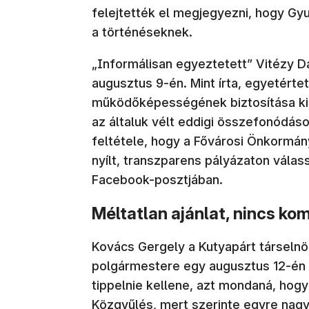
felejtették el megjegyezni, hogy Gy
a történéseknek.
„Informálisan egyeztetett” Vitézy D
augusztus 9-én. Mint írta, egyetért
működőképességének biztosítása kie
az általuk vélt eddigi összefonódá
feltétele, hogy a Fővárosi Önkormá
nyílt, transzparens pályázaton válas
Facebook-posztjában.
Méltatlan ajánlat, nincs k
Kovács Gergely a Kutyapárt társeln
polgármestere egy augusztus 12-én 
tippelnie kellene, azt mondaná, hogy
Közgyűlés, mert szerinte egyre nag