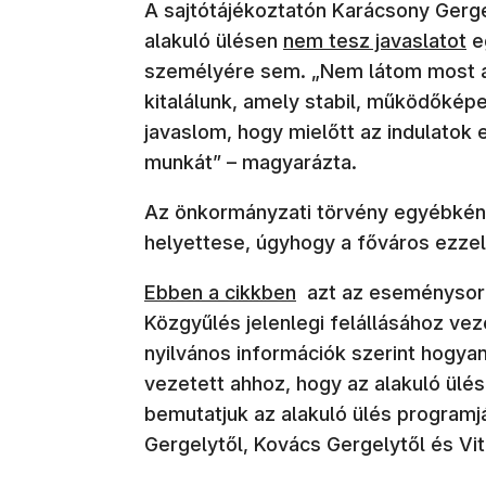
A sajtótájékoztatón Karácsony Gergel
alakuló ülésen
nem tesz javaslatot
e
személyére sem. „Nem látom most az
kitalálunk, amely stabil, működőképe
javaslom, hogy mielőtt az indulatok 
munkát” – magyarázta.
Az önkormányzati törvény egyébként
helyettese, úgyhogy a főváros ezzel
Ebben a cikkben
azt az eseménysoroz
Közgyűlés jelenlegi felállásához vez
nyilvános információk szerint hogya
vezetett ahhoz, hogy az alakuló ülés 
bemutatjuk az alakuló ülés programjá
Gergelytől, Kovács Gergelytől és Vit