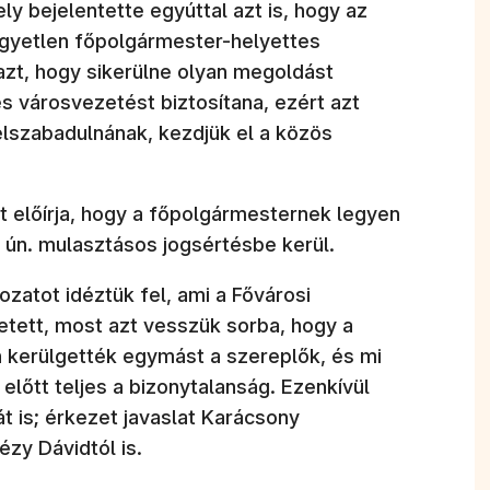
y bejelentette egyúttal azt is, hogy az
gyetlen főpolgármester-helyettes
t, hogy sikerülne olyan megoldást
s városvezetést biztosítana, ezért azt
elszabadulnának, kezdjük el a közös
 előírja, hogy a főpolgármesternek legyen
 ún. mulasztásos jogsértésbe kerül.
atot idéztük fel, ami a Fővárosi
etett, most azt vesszük sorba, hogy a
n kerülgették egymást a szereplők, és mi
előtt teljes a bizonytalanság. Ezenkívül
t is; érkezet javaslat Karácsony
ézy Dávidtól is.