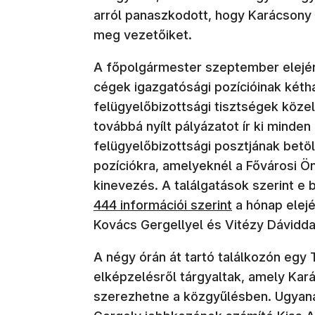
arról panaszkodott, hogy Karácsony 
meg vezetőiket.
A főpolgármester szeptember elej
cégek igazgatósági pozícióinak két
felügyelőbizottsági tisztségek közel
továbbá nyílt pályázatot ír ki minde
felügyelőbizottsági posztjának betöl
pozíciókra, amelyeknél a Fővárosi Ö
kinevezés. A találgatások szerint e
444 információi szerint
a hónap elejé
Kovács Gergellyel és Vitézy Dávidda
A négy órán át tartó találkozón egy
elképzelésről tárgyaltak, amely Kar
szerezhetne a közgyűlésben. Ugyan