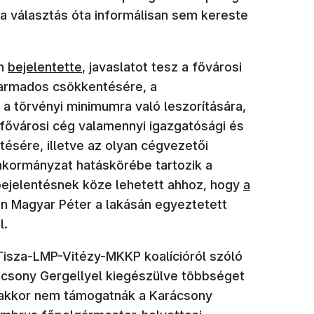
a választás óta informálisan sem kereste
én
bejelentette
, javaslatot tesz a fővárosi
harmados csökkentésére, a
 a törvényi minimumra való leszorítására,
n fővárosi cég valamennyi igazgatósági és
tésére, illetve az olyan cégvezetői
nkormányzat hatáskörébe tartozik a
 bejelentésnek köze lehetett ahhoz, hogy
a
n Magyar Péter a lakásán egyeztetett
l.
 Tisza-LMP-Vitézy-MKKP koalícióról szóló
ácsony Gergellyel kiegészülve többséget
akkor nem támogatnák a Karácsony