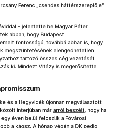
urcsány Ferenc „csendes háttérszereplője”
áviddal – jelentette be Magyar Péter
ettek abban, hogy Budapest
melt fontosságú, továbbá abban is, hogy
sok megszüntetésének elengedhetetlen
nyzathoz tartozó összes cég vezetését
szák ki. Mindezt Vitézy is megerősítette
ompromisszum
öke és a Hegyvidék újonnan megválasztott
közölt interjúban már
arról beszélt
, hogy ha
 egy éven belül feloszlik a Fővárosi
yobb a káosz. A hónap végén a DK pedig