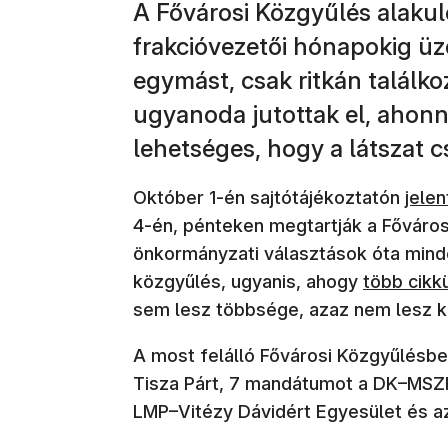
A Fővárosi Közgyűlés alakuló
frakcióvezetői hónapokig ü
egymást, csak ritkán találko
ugyanoda jutottak el, ahonn
lehetséges, hogy a látszat cs
(új a
Október 1-én sajtótájékoztatón
jelen
4-én, pénteken megtartják a Fővárosi
önkormányzati választások óta minde
közgyűlés, ugyanis, ahogy
több cikk
sem lesz többsége, azaz nem lesz 
A most felálló Fővárosi Közgyűlésbe
Tisza Párt, 7 mandátumot a DK–MSZ
LMP–Vitézy Dávidért Egyesület és a