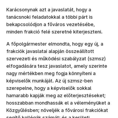
Karácsonynak azt a javaslatát, hogy a
tanácsnoki feladatokkal a többi párt is
bekapcsolódjon a főváros vezetésébe,
minden frakció felé szeretné kiterjeszteni.
A főpolgármester elmondta, hogy egy új, a
frakciók javaslatai alapján összeállított
szervezeti és működési szabályzat (szmsz)
elfogadására tesz javaslatot, amely szerinte
nagy mértékben meg fogja könnyíteni a
képviselők munkáját. Az új szmsz-ben
szerepelne, hogy a képviselők sokkal
hamarabb kapják meg az előterjesztéseket;
hosszabban mondhassák el a véleményüket a
Közgyűlésben; növeljék a fővárosi frakciókat
segítő kollégák számát; és a kerületi