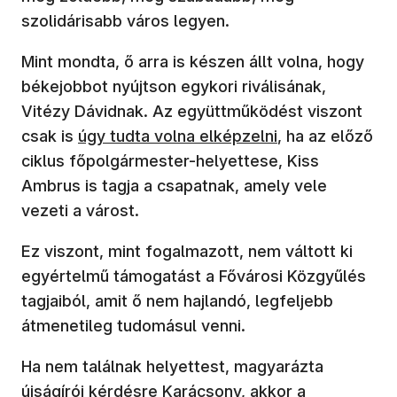
szolidárisabb város legyen.
Mint mondta, ő arra is készen állt volna, hogy
békejobbot nyújtson egykori riválisának,
Vitézy Dávidnak. Az együttműködést viszont
(új ablakban nyílik meg)
csak is
úgy tudta volna elképzelni
, ha az előző
ciklus főpolgármester-helyettese, Kiss
Ambrus is tagja a csapatnak, amely vele
vezeti a várost.
Ez viszont, mint fogalmazott, nem váltott ki
egyértelmű támogatást a Fővárosi Közgyűlés
tagjaiból, amit ő nem hajlandó, legfeljebb
átmenetileg tudomásul venni.
Ha nem találnak helyettest, magyarázta
újságírói kérdésre Karácsony, akkor a