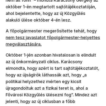
nem áll fönn” – mondta Karácsony Gergely az
október 1-én megtartott sajtótájékoztatóján,
ahol bejelentette, hogy az új Közgyűlés
alakuló ülése október 4-én lesz.
(új 
A főpolgármester megerősítette tehát, hogy
nem tesz javaslatot főpolgármester-helyettes
megválasztására.
Október 1-jén azonban hivatalosan is elindult
az új önkormányzati ciklus. Karácsony
elmondta, hogy azért is tart sajtótájékoztatót,
hogy az újságírók láthassák azt, hogy „a
politikai helyzethez mérten egy kicsit
újragondoltuk azt a fizikai teret is, ahol a
Fővárosi Közgyűlés ülésezni fog”. Mindez azt
jelenti, hogy az új ciklusban a főbb