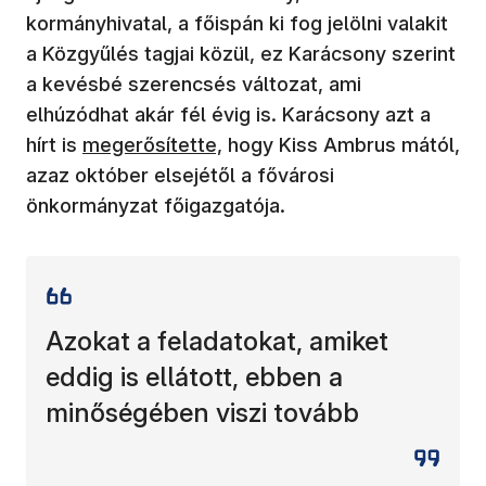
kormányhivatal, a főispán ki fog jelölni valakit
a Közgyűlés tagjai közül, ez Karácsony szerint
a kevésbé szerencsés változat, ami
elhúzódhat akár fél évig is. Karácsony azt a
(új ablakban nyílik meg)
hírt is
megerősítette,
hogy Kiss Ambrus mától,
azaz október elsejétől a fővárosi
önkormányzat főigazgatója.
Azokat a feladatokat, amiket
eddig is ellátott, ebben a
minőségében viszi tovább