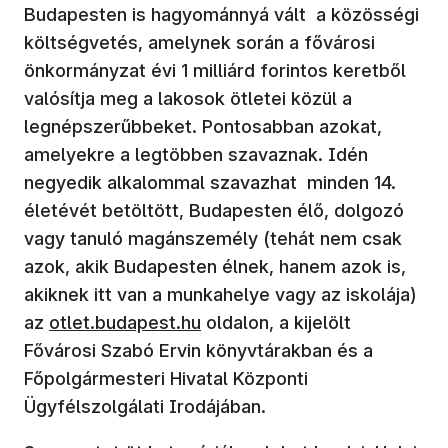
Budapesten is hagyománnyá vált a közösségi
költségvetés, amelynek során a fővárosi
önkormányzat évi 1 milliárd forintos keretből
valósítja meg a lakosok ötletei közül a
legnépszerűbbeket. Pontosabban azokat,
amelyekre a legtöbben szavaznak. Idén
negyedik alkalommal szavazhat minden 14.
életévét betöltött, Budapesten élő, dolgozó
vagy tanuló magánszemély (tehát nem csak
azok, akik Budapesten élnek, hanem azok is,
akiknek itt van a munkahelye vagy az iskolája)
(új ablakban nyílik meg)
az
otlet.budapest.hu
oldalon, a kijelölt
Fővárosi Szabó Ervin könyvtárakban és a
Főpolgármesteri Hivatal Központi
Ügyfélszolgálati Irodájában.