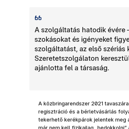
A szolgáltatás hatodik évére 
szokásokat és igényeket figy
szolgáltatást, az első szériás
Szeretetszolgálaton kereszt
ajánlotta fel a társaság.
A közbringarendszer 2021 tavaszára 
regisztráció és a bérletvásárlás fo
tekerhető kerékpárok jelentek meg 
már nem kell fizikailag „bedokkolni”