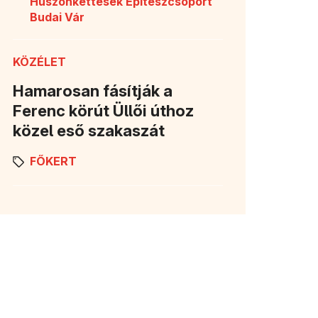
Huszonkettesek Építészcsoport
Budai Vár
KÖZÉLET
Hamarosan fásítják a
Ferenc körút Üllői úthoz
közel eső szakaszát
FŐKERT