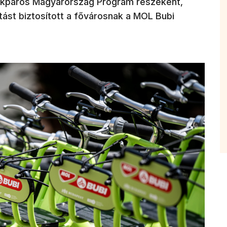
ékpáros Magyarország Program részeként,
atást biztosított a fővárosnak a MOL Bubi