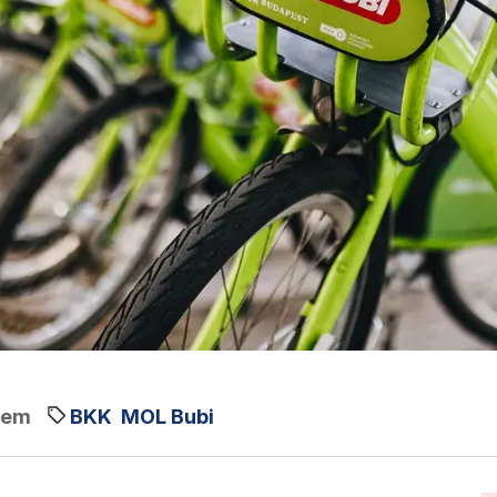
tem
BKK
MOL Bubi