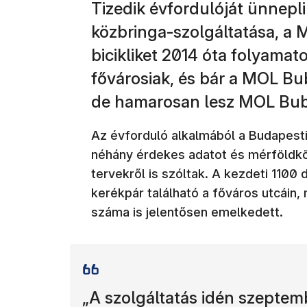
Tizedik évfordulóját ünnepl
közbringa-szolgáltatása, a M
bicikliket 2014 óta folyamat
fővárosiak, és bár a MOL Bubi
de hamarosan lesz MOL Bubi 
Az évforduló alkalmából a Budapest
néhány érdekes adatot és mérföldköv
tervekről is szóltak. A kezdeti 110
kerékpár található a főváros utcáin
száma is jelentősen emelkedett.
„A szolgáltatás idén szeptem