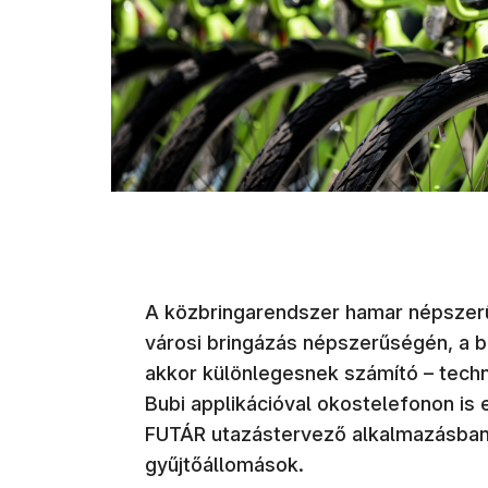
A közbringarendszer hamar népszerű l
városi bringázás népszerűségén, a 
akkor különlegesnek számító – techno
Bubi applikációval okostelefonon is 
FUTÁR utazástervező alkalmazásban
gyűjtőállomások.