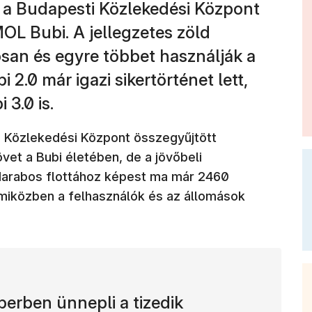
i a Budapesti Közlekedési Központ
OL Bubi. A jellegzetes zöld
osan és egyre többet használják a
 2.0 már igazi sikertörténet lett,
3.0 is.
i Közlekedési Központ összegyűjtött
et a Bubi életében, de a jövőbeli
0 darabos flottához képest ma már 2460
, miközben a felhasználók és az állomások
berben ünnepli a tizedik