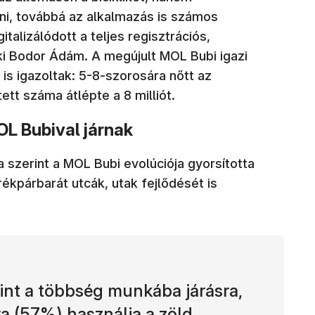
nni, továbbá az alkalmazás is számos
italizálódott a teljes regisztrációs,
 ki Bodor Ádám. A megújult MOL Bubi igazi
 is igazoltak: 5-8-szorosára nőtt az
ett száma átlépte a 8 milliót.
OL Bubival járnak
a szerint a MOL Bubi evolúciója gyorsította
ékpárbarát utcák, utak fejlődését is
int a többség munkába járásra,
ra (57%) használja a zöld