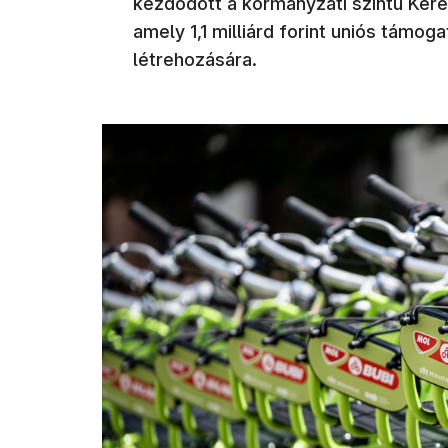
kezdődött a kormányzati szintű Ker
amely 1,1 milliárd forint uniós támog
létrehozására.