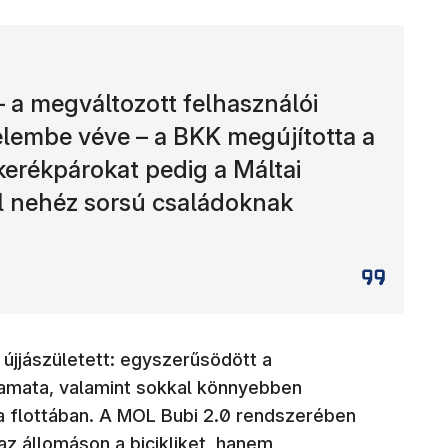
– a megváltozott felhasználói
elembe véve – a BKK megújította a
 kerékpárokat pedig a Máltai
ül nehéz sorsú családoknak
újjászületett: egyszerűsödött a
lyamata, valamint sokkal könnyebben
a flottában. A MOL Bubi 2.0 rendszerében
 az állomáson a bicikliket, hanem