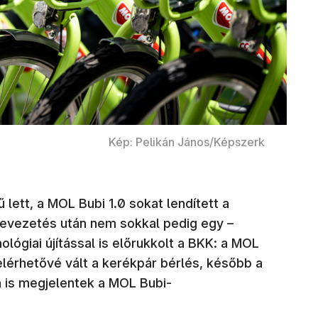
Kép: Pelikán János/Képszerk
ett, a MOL Bubi 1.0 sokat lendített a
bevezetés után nem sokkal pedig egy –
lógiai újítással is előrukkolt a BKK: a MOL
elérhetővé vált a kerékpár bérlés, később a
 is megjelentek a MOL Bubi-