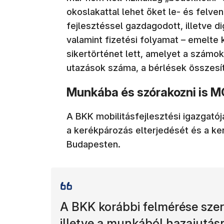
okoslakattal lehet őket le- és felve
fejlesztéssel gazdagodott, illetve dig
valamint fizetési folyamat – emelte
sikertörténet lett, amelyet a számok
utazások száma, a bérlések összesít
Munkába és szórakozni is M
A BKK mobilitásfejlesztési igazgatój
a kerékpározás elterjedését és a ker
Budapesten.
A BKK korábbi felmérése szer
illetve a munkából hazajutás