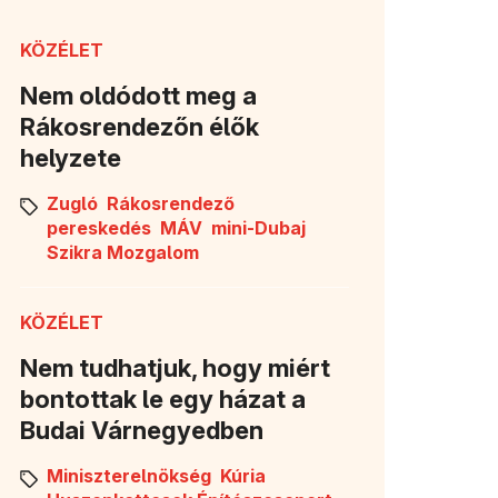
KÖZÉLET
Nem oldódott meg a
Rákosrendezőn élők
helyzete
Zugló
Rákosrendező
pereskedés
MÁV
mini-Dubaj
Szikra Mozgalom
KÖZÉLET
Nem tudhatjuk, hogy miért
bontottak le egy házat a
Budai Várnegyedben
Miniszterelnökség
Kúria