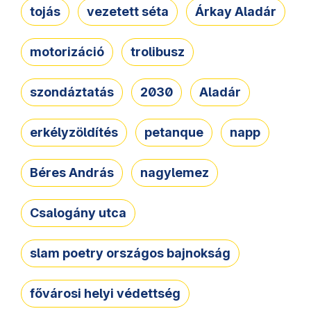
tojás
vezetett séta
Árkay Aladár
motorizáció
trolibusz
szondáztatás
2030
Aladár
erkélyzöldítés
petanque
napp
Béres András
nagylemez
Csalogány utca
slam poetry országos bajnokság
fővárosi helyi védettség