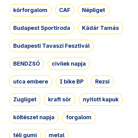
körforgalom
CAF
Népliget
Budapest Sportiroda
Kádár Tamás
Budapesti Tavaszi Fesztivál
BENDZSÓ
civilek napja
utca embere
I bike BP
Rezsi
Zugliget
kraft sör
nyitott kapuk
költészet napja
forgalom
téli gumi
metal