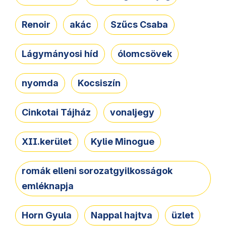
Renoir
akác
Szűcs Csaba
Lágymányosi híd
ólomcsövek
nyomda
Kocsiszín
Cinkotai Tájház
vonaljegy
XII.kerület
Kylie Minogue
romák elleni sorozatgyilkosságok
emléknapja
Horn Gyula
Nappal hajtva
üzlet