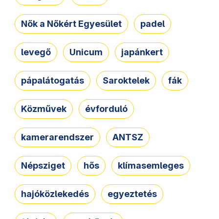
Nők a Nőkért Egyesület
padel
levegő
Unicum
japánkert
pápalátogatás
Saroktelek
fák
Közművek
évforduló
kamerarendszer
ANTSZ
Népsziget
hős
klímasemleges
hajóközlekedés
egyeztetés