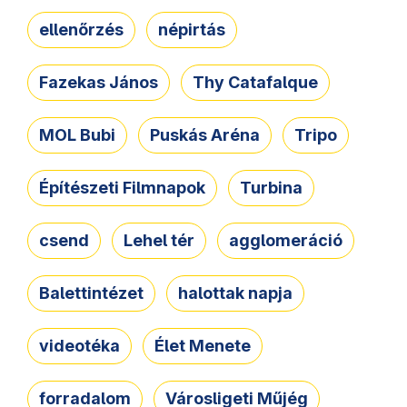
ellenőrzés
népirtás
Fazekas János
Thy Catafalque
MOL Bubi
Puskás Aréna
Tripo
Építészeti Filmnapok
Turbina
csend
Lehel tér
agglomeráció
Balettintézet
halottak napja
videotéka
Élet Menete
forradalom
Városligeti Műjég