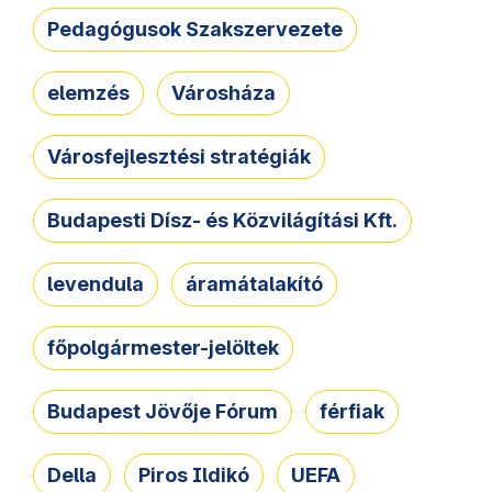
Pedagógusok Szakszervezete
elemzés
Városháza
Városfejlesztési stratégiák
Budapesti Dísz- és Közvilágítási Kft.
levendula
áramátalakító
főpolgármester-jelöltek
Budapest Jövője Fórum
férfiak
Della
Piros Ildikó
UEFA