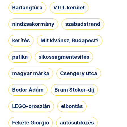
Barlangtúra
VIII. kerület
nindzsakormány
szabadstrand
kerítés
Mit kívánsz, Budapest?
patika
síkosságmentesítés
magyar márka
Csengery utca
Bodor Ádám
Bram Stoker-díj
LEGO-oroszlán
elbontás
Fekete Giorgio
autósüldözés