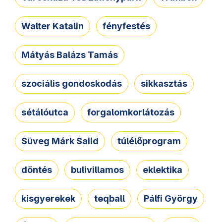
Walter Katalin
fényfestés
Mátyás Balázs Tamás
szociális gondoskodás
sikkasztás
sétálóutca
forgalomkorlátozás
Süveg Márk Saiid
túlélőprogram
döntés
bulivillamos
eklektika
kisgyerekek
teqball
Pálfi György