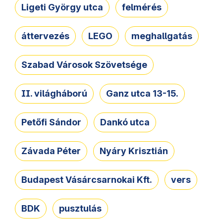
Ligeti György utca
felmérés
áttervezés
LEGO
meghallgatás
Szabad Városok Szövetsége
II. világháború
Ganz utca 13-15.
Petőfi Sándor
Dankó utca
Závada Péter
Nyáry Krisztián
Budapest Vásárcsarnokai Kft.
vers
BDK
pusztulás