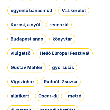
egyenlő bánásmód
VII.kerület
Karcsi, a nyúl
recenzió
Budapest anno
könyvtár
világelső
Helló Európa! Fesztivál
Gustav Mahler
gyorsulás
Vígszínház
Radnóti Zsuzsa
állatkert
Oscar-díj
metró