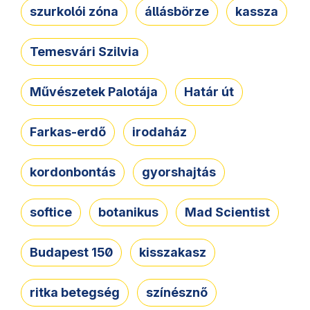
szurkolói zóna
állásbörze
kassza
Temesvári Szilvia
Művészetek Palotája
Határ út
Farkas-erdő
irodaház
kordonbontás
gyorshajtás
softice
botanikus
Mad Scientist
Budapest 150
kisszakasz
ritka betegség
színésznő