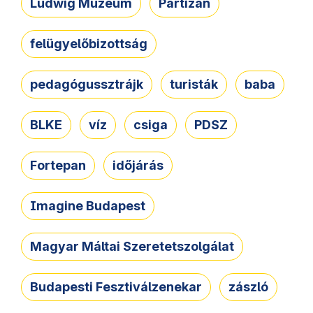
Ludwig Múzeum
Partizán
felügyelőbizottság
pedagógussztrájk
turisták
baba
BLKE
víz
csiga
PDSZ
Fortepan
időjárás
Imagine Budapest
Magyar Máltai Szeretetszolgálat
Budapesti Fesztiválzenekar
zászló