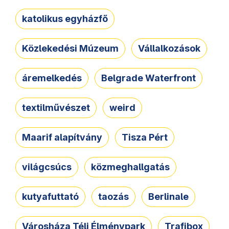
katolikus egyházfő
Közlekedési Múzeum
Vállalkozások
áremelkedés
Belgrade Waterfront
textilművészet
weird
Maarif alapítvány
Tisza Pért
világcsúcs
közmeghallgatás
kutyafuttató
taozás
Berlinale
Városháza Téli Élménypark
Trafibox