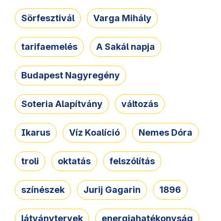
Sörfesztivál
Varga Mihály
tarifaemelés
A Sakál napja
Budapest Nagyregény
Soteria Alapítvány
változás
Ikarus
Víz Koalíció
Nemes Dóra
troli
oktatás
felszólítás
színészek
Jurij Gagarin
1896
látványtervek
energiahatékonyság