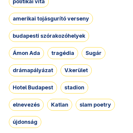
politikai vita
amerikai tojásgurító verseny
budapesti szórakozóhelyek
Ámon Ada
tragédia
Sugár
drámapályázat
V.kerület
Hotel Budapest
stadion
elnevezés
Katlan
slam poetry
újdonság