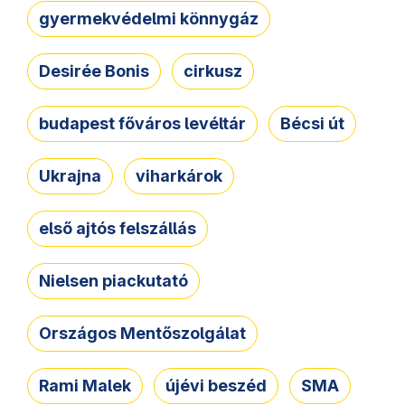
gyermekvédelmi könnygáz
Desirée Bonis
cirkusz
budapest főváros levéltár
Bécsi út
Ukrajna
viharkárok
első ajtós felszállás
Nielsen piackutató
Országos Mentőszolgálat
Rami Malek
újévi beszéd
SMA