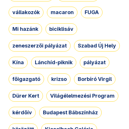
vállakozók
macaron
FUGA
Mi hazánk
biciklisáv
zeneszerzői pályázat
Szabad Új Hely
Kína
Lánchíd-piknik
pályázat
főigazgató
krizso
Borbíró Virgil
Dürer Kert
Világélelmezési Program
kérdőív
Budapest Bábszínház