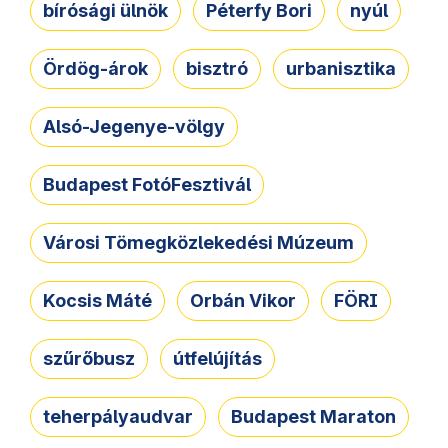
bírósági ülnök
Péterfy Bori
nyúl
Ördög-árok
bisztró
urbanisztika
Alsó-Jegenye-völgy
Budapest FotóFesztivál
Városi Tömegközlekedési Múzeum
Kocsis Máté
Orbán Vikor
FÖRI
szűrőbusz
útfelújítás
teherpályaudvar
Budapest Maraton