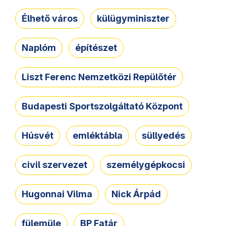
Élhető város
külügyminiszter
Naplóm
építészet
Liszt Ferenc Nemzetközi Repülőtér
Budapesti Sportszolgáltató Központ
Húsvét
emléktábla
süllyedés
civil szervezet
személygépkocsi
Hugonnai Vilma
Nick Árpád
fülemüle
BP Fatár