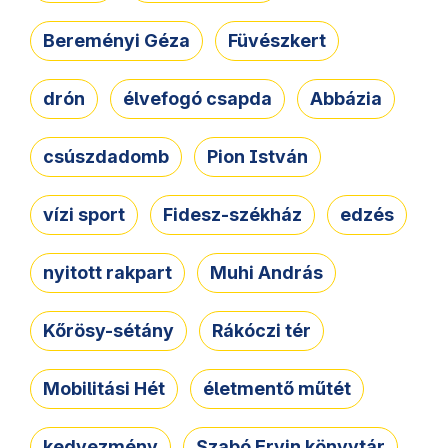
Bereményi Géza
Füvészkert
drón
élvefogó csapda
Abbázia
csúszdadomb
Pion István
vízi sport
Fidesz-székház
edzés
nyitott rakpart
Muhi András
Kőrösy-sétány
Rákóczi tér
Mobilitási Hét
életmentő műtét
kedvezmény
Szabó Ervin könyvtár