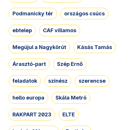
Podmanicky tér
országos csúcs
ebtelep
CAF villamos
Megújul a Nagykörút
Kásás Tamás
Árasztó-part
Szép Ernő
feladatok
színész
szerencse
hello europa
Skála Metró
RAKPART 2023
ELTE