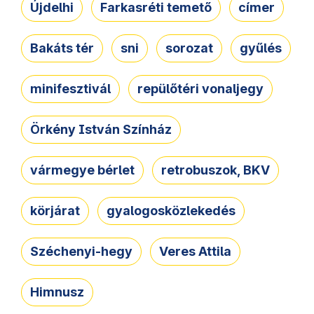
Újdelhi
Farkasréti temető
címer
Bakáts tér
sni
sorozat
gyűlés
minifesztivál
repülőtéri vonaljegy
Örkény István Színház
vármegye bérlet
retrobuszok, BKV
körjárat
gyalogosközlekedés
Széchenyi-hegy
Veres Attila
Himnusz