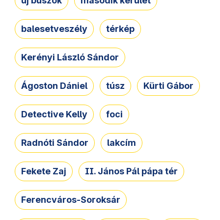
új buszok
második kerület
balesetveszély
térkép
Kerényi László Sándor
Ágoston Dániel
túsz
Kürti Gábor
Detective Kelly
foci
Radnóti Sándor
lakcím
Fekete Zaj
II. János Pál pápa tér
Ferencváros-Soroksár