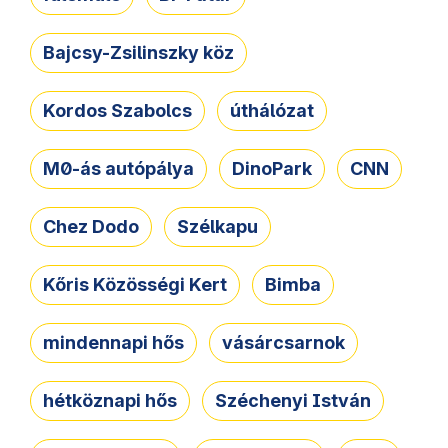
Bajcsy-Zsilinszky köz
Kordos Szabolcs
úthálózat
M0-ás autópálya
DinoPark
CNN
Chez Dodo
Szélkapu
Kőris Közösségi Kert
Bimba
mindennapi hős
vásárcsarnok
hétköznapi hős
Széchenyi István