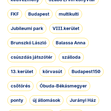
FKF
Budapest
multikulti
Jubileumi park
VIII.kerület
Brunszkó László
Balassa Anna
csúszdás játszótér
szálloda
13. kerület
körvasút
Budapest150
csőtörés
Óbuda-Békásmegyer
ponty
új állomások
Jurányi Ház