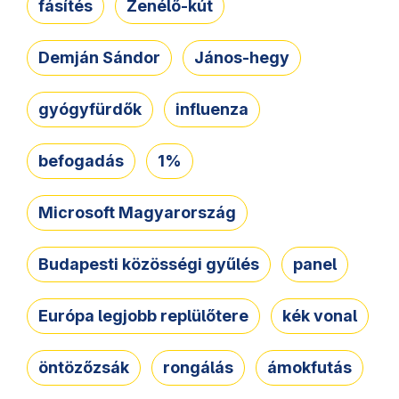
fásítés
Zenélő-kút
Demján Sándor
János-hegy
gyógyfürdők
influenza
befogadás
1%
Microsoft Magyarország
Budapesti közösségi gyűlés
panel
Európa legjobb replülőtere
kék vonal
öntözőzsák
rongálás
ámokfutás