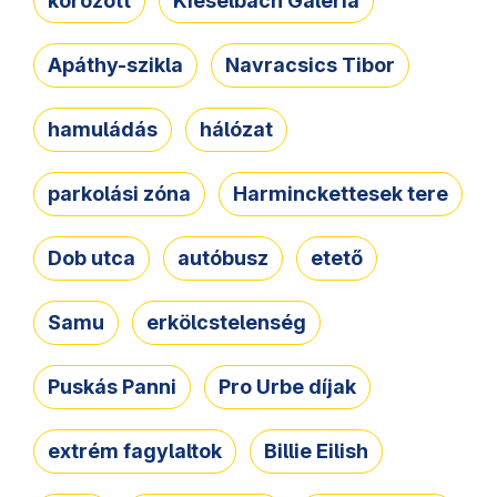
körözött
Kieselbach Galéria
Apáthy-szikla
Navracsics Tibor
hamuládás
hálózat
parkolási zóna
Harminckettesek tere
Dob utca
autóbusz
etető
Samu
erkölcstelenség
Puskás Panni
Pro Urbe díjak
extrém fagylaltok
Billie Eilish