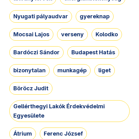
Nyugati pályaudvar
gyereknap
Mocsai Lajos
verseny
Kolodko
Bardóczi Sándor
Budapest Hatás
bizonytalan
munkagép
liget
Böröcz Judit
Gellérthegyi Lakók Érdekvédelmi
Egyesülete
Átrium
Ferenc József