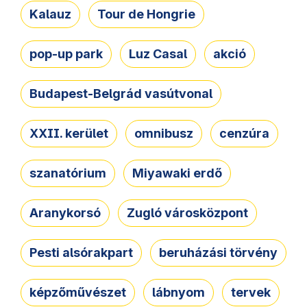
Kalauz
Tour de Hongrie
pop-up park
Luz Casal
akció
Budapest-Belgrád vasútvonal
XXII. kerület
omnibusz
cenzúra
szanatórium
Miyawaki erdő
Aranykorsó
Zugló városközpont
Pesti alsórakpart
beruházási törvény
képzőművészet
lábnyom
tervek