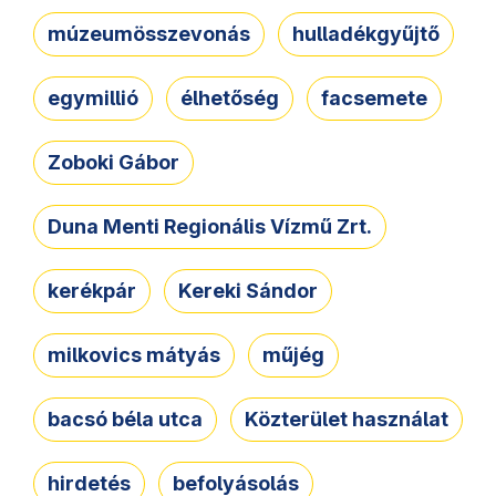
múzeumösszevonás
hulladékgyűjtő
egymillió
élhetőség
facsemete
Zoboki Gábor
Duna Menti Regionális Vízmű Zrt.
kerékpár
Kereki Sándor
milkovics mátyás
műjég
bacsó béla utca
Közterület használat
hirdetés
befolyásolás