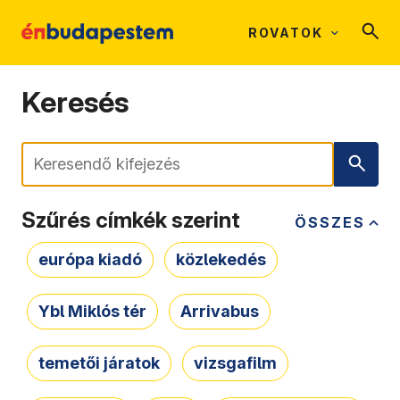
ROVATOK
Keresés
Keresés
Szűrés címkék szerint
ÖSSZES
európa kiadó
közlekedés
Ybl Miklós tér
Arrivabus
temetői járatok
vizsgafilm