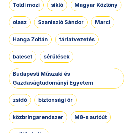
Toldi mozi
sikló
Magyar Közlöny
olasz
Szaniszló Sándor
Marci
Hanga Zoltán
tárlatvezetés
baleset
sérülések
Budapesti Műszaki és
Gazdaságtudományi Egyetem
zsidó
biztonsági őr
közbringarendszer
M0-s autóút