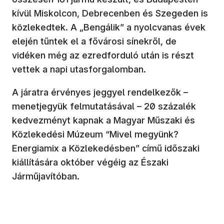
kívül Miskolcon, Debrecenben és Szegeden is
közlekedtek. A „Bengálik” a nyolcvanas évek
elején tűntek el a fővárosi sínekről, de
vidéken még az ezredforduló után is részt
vettek a napi utasforgalomban.
A járatra érvényes jeggyel rendelkezők –
menetjegyük felmutatásával – 20 százalék
kedvezményt kapnak a Magyar Műszaki és
Közlekedési Múzeum “Mivel megyünk?
Energiamix a Közlekedésben” című időszaki
kiállítására október végéig az Északi
Járműjavítóban.