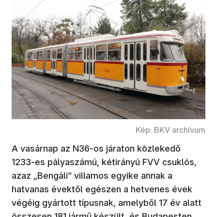
Kép: BKV archívum
A vasárnap az N36-os járaton közlekedő
1233-es pályaszámú, kétirányú FVV csuklós,
azaz „Bengáli” villamos egyike annak a
hatvanas évektől egészen a hetvenes évek
végéig gyártott típusnak, amelyből 17 év alatt
összesen 181 jármű készült, és Budapesten