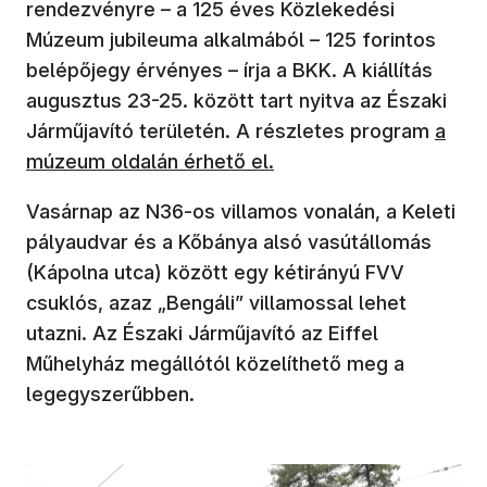
rendezvényre – a 125 éves Közlekedési
Múzeum jubileuma alkalmából – 125 forintos
belépőjegy érvényes – írja a BKK. A kiállítás
augusztus 23-25. között tart nyitva az Északi
Járműjavító területén. A részletes program
a
múzeum oldalán érhető el.
Vasárnap az N36-os villamos vonalán, a Keleti
pályaudvar és a Kőbánya alsó vasútállomás
(Kápolna utca) között egy kétirányú FVV
csuklós, azaz „Bengáli” villamossal lehet
utazni. Az Északi Járműjavító az Eiffel
Műhelyház megállótól közelíthető meg a
legegyszerűbben.