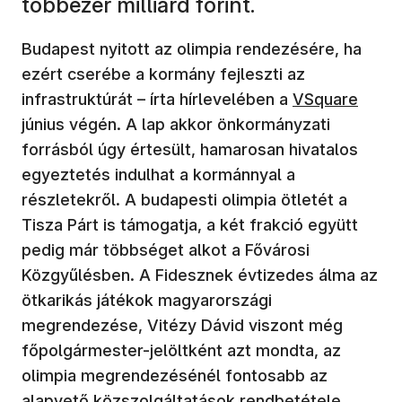
többezer milliárd forint.
Budapest nyitott az olimpia rendezésére, ha
ezért cserébe a kormány fejleszti az
infrastruktúrát – írta hírlevelében a
VSquare
június végén. A lap akkor önkormányzati
forrásból úgy értesült, hamarosan hivatalos
egyeztetés indulhat a kormánnyal a
részletekről. A budapesti olimpia ötletét a
Tisza Párt is támogatja, a két frakció együtt
pedig már többséget alkot a Fővárosi
Közgyűlésben. A Fidesznek évtizedes álma az
ötkarikás játékok magyarországi
megrendezése, Vitézy Dávid viszont még
főpolgármester-jelöltként azt mondta, az
olimpia megrendezésénél fontosabb az
alapvető közszolgáltatások rendbetétele