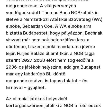
megrendezése. A világversenyen
vendégeskedett Thomas Bach NOB-elnök is,
illetve a Nemzetközi Atlétikai Szövetség (WA)
elnöke, Sebastian Coe. A WA elnöke arra
biztatta Budapestet, hogy pályázzon, Bachnak
viszont már nem sok beleszólása lesz a
döntésbe, hiszen elnöki mandátuma jövőre
lejár. Fürjes Balázs államtitkár, a NOB tagja
szerint 2027-2028 előtt nem fog eldőlni a
2036-os játékok helyszíne, addigra Budapest
már egy labdarúgó
BL-döntő
megrendezésével is tapasztalatot – és
hírnevet – gyűjthet.
Az olimpiai játékok helyszínét
körforgásszerűen jelöli ki a NOB a földrészek