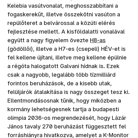
Kelebia vasútvonalat, meghosszabbítani a
fogaskerekűt, illetve összekötni vasúton a
repülőteret a belvárossal a közúti elérés
fejlesztése mellett. A kisföldalatti vonalával
együtt a nagy figyelem övezte
H8-as
(gödöllői), illetve a H7-es (csepeli) HÉV-et is
fel kellene újítani, illetve meg kellene épülnie
a régóta halogatott Galvani hídnak is. Ezek
csak a nagyobb, legalább több tízmilliárd
forintos beruházások, de a kisebb utak,
felüljárók átalakítása is nagy összeget tesz ki.
Ellentmondásosnak tűnik, hogy miközben a
kormány lehetségesnek tartja a budapesti
olimpia 2036-os megrendezését, hogy Lázár
János tavaly 270 beruházást függesztett fel
forráshiányra hivatkozva, amelyet a K-Monitor