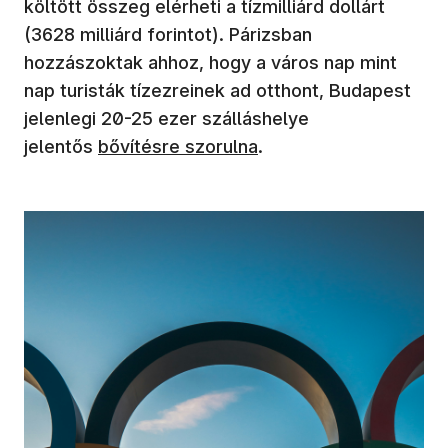
költött összeg elérheti a tízmilliárd dollárt
(3628 milliárd forintot). Párizsban
hozzászoktak ahhoz, hogy a város nap mint
nap turisták tízezreinek ad otthont, Budapest
jelenlegi 20-25 ezer szálláshelye
jelentős
bővítésre szorulna
.