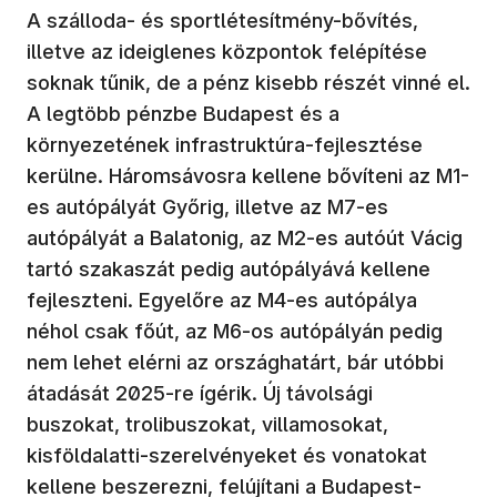
A szálloda- és sportlétesítmény-bővítés,
illetve az ideiglenes központok felépítése
soknak tűnik, de a pénz kisebb részét vinné el.
A legtöbb pénzbe Budapest és a
környezetének infrastruktúra-fejlesztése
kerülne. Háromsávosra kellene bővíteni az M1-
es autópályát Győrig, illetve az M7-es
autópályát a Balatonig, az M2-es autóút Vácig
tartó szakaszát pedig autópályává kellene
fejleszteni. Egyelőre az M4-es autópálya
néhol csak főút, az M6-os autópályán pedig
nem lehet elérni az országhatárt, bár utóbbi
átadását 2025-re ígérik. Új távolsági
buszokat, trolibuszokat, villamosokat,
kisföldalatti-szerelvényeket és vonatokat
kellene beszerezni, felújítani a Budapest-