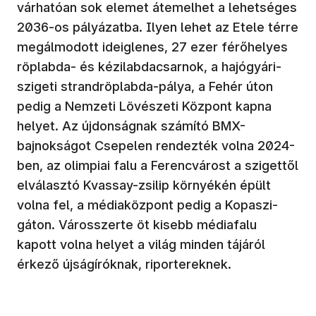
várhatóan sok elemet átemelhet a lehetséges
2036-os pályázatba. Ilyen lehet az Etele térre
megálmodott ideiglenes, 27 ezer férőhelyes
röplabda- és kézilabdacsarnok, a hajógyári-
szigeti strandröplabda-pálya, a Fehér úton
pedig a Nemzeti Lövészeti Központ kapna
helyet. Az újdonságnak számító BMX-
bajnokságot Csepelen rendezték volna 2024-
ben, az olimpiai falu a Ferencvárost a szigettől
elválasztó Kvassay-zsilip környékén épült
volna fel, a médiaközpont pedig a Kopaszi-
gáton. Városszerte öt kisebb médiafalu
kapott volna helyet a világ minden tájáról
érkező újságíróknak, riportereknek.