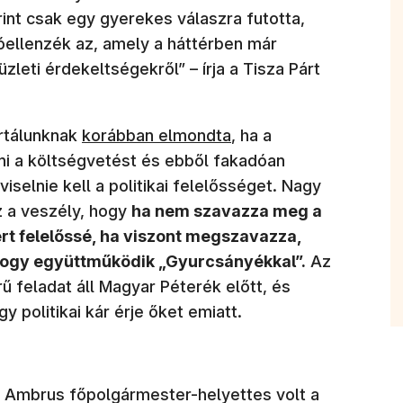
int csak egy gyerekes válaszra futotta,
óellenzék az, amely a háttérben már
zleti érdekeltségekről” – írja a Tisza Párt
ortálunknak
korábban elmondta
, ha a
ni a költségvetést és ebből fakadóan
selnie kell a politikai felelősséget. Nagy
az a veszély, hogy
ha nem szavazza meg a
ért felelőssé, ha viszont megszavazza,
, hogy együttműködik „Gyurcsányékkal”.
Az
 feladat áll Magyar Péterék előtt, és
 politikai kár érje őket emiatt.
 Ambrus főpolgármester-helyettes volt a