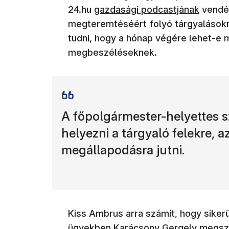
24.hu
gazdasági podcastjának
vendég
megteremtéséért folyó tárgyalásokr
tudni, hogy a hónap végére lehet-e
megbeszéléseknek.
A főpolgármester-helyettes s
helyezni a tárgyaló felekre, a
megállapodásra jutni.
Kiss Ambrus arra számít, hogy sikerü
ügyekben Karácsony Gergely megsze