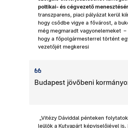
poltikai- és cégvezető menesztésér
transzparens, piaci pályázat kerül kií
hogy csődbe vigye a fővárost, a buko
még megmaradt vagyonelemeket
–
hogy a főpolgármesterrel történt eg
vezetőjét megkeresi
Budapest jövőbeni kormányo
„Vitézy Dáviddal pénteken folytatok
leülök a Kutyapárt képviselőjével is.