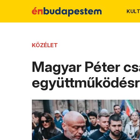
KUL
KÖZÉLET
Magyar Péter csa
együttműködés