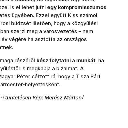
el is el lehet jutni
egy kompromisszumos
vetés ügyében. Ezzel együtt Kiss számol
rosi büdzsét illetően, hogy a közgyűlési
sban szerzi meg a városvezetés – nem
z év végére halasztotta az országos
ntnek.
a maga részéről
kész folytatni a munkát
, ha
yűléstől is megkapja a bizalmat. A
Magyar Péter célzott rá, hogy a Tisza Párt
ármester-helyettesként.
7-i tüntetésen Kép: Merész Márton/