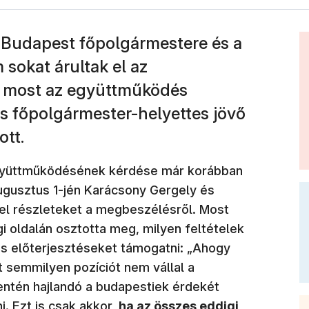
r Budapest főpolgármestere és a
 sokat árultak el az
r most az együttműködés
us főpolgármester-helyettes jövő
ott.
együttműködésének kérdése már korábban
augusztus 1-jén Karácsony Gergely és
el részleteket a megbeszélésről. Most
i oldalán osztotta meg, milyen feltételek
s előterjesztéseket támogatni: „Ahogy
 semmilyen pozíciót nem vállal a
ntén hajlandó a budapestiek érdekét
. Ezt is csak akkor,
ha az összes eddigi