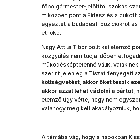
főpolgármester-jelölttől szokás szer
miközben pont a Fidesz és a bukott 
egyeztet a budapesti pozíciókról és ü
elnöke.
Nagy Attila Tibor politikai elemző p
közgyűlés nem tudja időben elfogad
működésképtelenné válik, valakinek vi
szerint jelenleg a Tiszát fenyegeti 
költségvetést, akkor őket teszik ez
akkor azzal lehet vádolni a pártot
elemző úgy vélte, hogy nem egyszerű
valahogy meg kell akadályozniuk, hogy
A témába vág, hogy a napokban Kiss