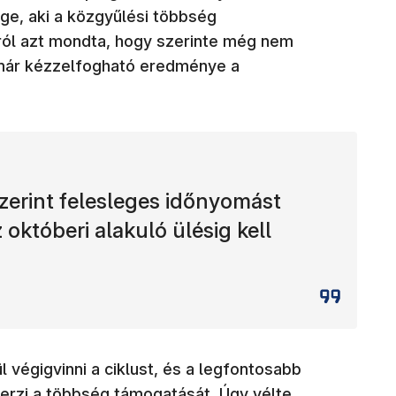
e, aki a közgyűlési többség
ól azt mondta, hogy szerinte még nem
 már kézzelfogható eredménye a
zerint felesleges időnyomást
z októberi alakuló ülésig kell
l végigvinni a ciklust, és a legfontosabb
rzi a többség támogatását. Úgy vélte,