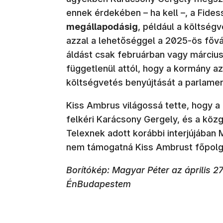
ennek érdekében – ha kell –, a Fidessz
megállapodásig
, például a költség
azzal a lehetőséggel a 2025-ös fővá
áldást csak februárban vagy márciu
függetlenül attól, hogy a kormány a
költségvetés benyújtását a parlame
Kiss Ambrus világossá tette, hogy 
felkéri Karácsony Gergely, és a közg
Telexnek adott korábbi interjújában 
nem támogatná Kiss Ambrust főpolg
Borítókép: Magyar Péter az április 2
ÉnBudapestem