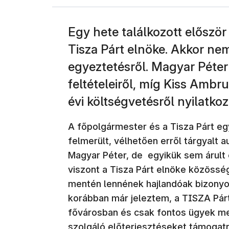
Egy hete találkozott előszö
Tisza Párt elnöke. Akkor nem
egyeztetésről. Magyar Péte
feltételeiről, míg Kiss Ambr
évi költségvetésről nyilatkoz
A főpolgármester és a Tisza Párt 
felmerült, vélhetően erről tárgyalt 
Magyar Péter, de egyikük sem árult 
viszont a Tisza Párt elnöke közösség
mentén lennének hajlandóak bizonyo
korábban már jeleztem, a TISZA Párt
fővárosban és csak fontos ügyek me
szolgáló előterjesztéseket támogatni