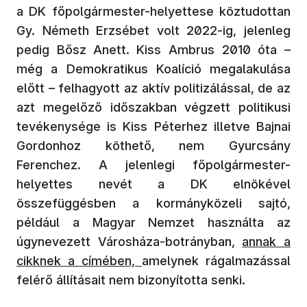
a DK főpolgármester-helyettese köztudottan
Gy. Németh Erzsébet volt 2022-ig, jelenleg
pedig Bősz Anett.
Kiss Ambrus 2010 óta –
még a Demokratikus Koalíció megalakulása
előtt – felhagyott az aktív politizálással, de az
azt megelőző időszakban végzett politikusi
tevékenysége is Kiss Péterhez illetve Bajnai
Gordonhoz köthető, nem Gyurcsány
Ferenchez. A jelenlegi főpolgármester-
helyettes nevét a DK elnökével
összefüggésben a kormányközeli sajtó,
például a Magyar Nemzet használta az
úgynevezett Városháza-botrányban,
annak a
cikknek a címében,
amelynek rágalmazással
felérő állításait nem bizonyította senki.