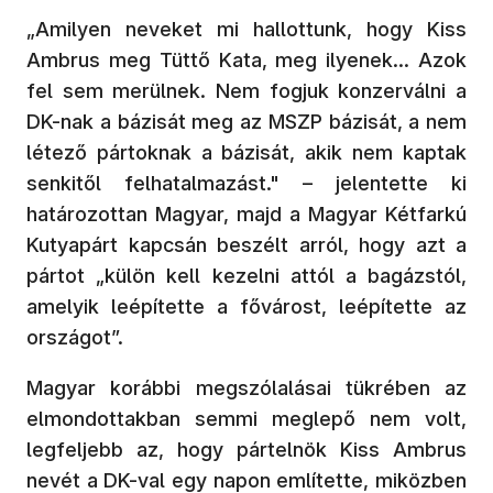
„Amilyen neveket mi hallottunk, hogy Kiss
Ambrus meg Tüttő Kata, meg ilyenek… Azok
fel sem merülnek. Nem fogjuk konzerválni a
DK-nak a bázisát meg az MSZP bázisát, a nem
létező pártoknak a bázisát, akik nem kaptak
senkitől felhatalmazást." – jelentette ki
határozottan Magyar, majd a Magyar Kétfarkú
Kutyapárt kapcsán beszélt arról, hogy azt a
pártot „külön kell kezelni attól a bagázstól,
amelyik leépítette a fővárost, leépítette az
országot”.
Magyar korábbi megszólalásai tükrében az
elmondottakban semmi meglepő nem volt,
legfeljebb az, hogy pártelnök Kiss Ambrus
nevét a DK-val egy napon említette, miközben