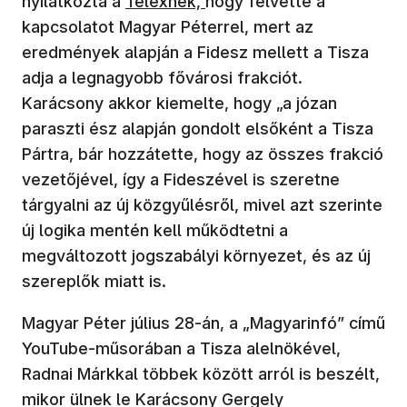
nyilatkozta a
Telexnek,
hogy felvette a
kapcsolatot Magyar Péterrel, mert az
eredmények alapján a Fidesz mellett a Tisza
adja a legnagyobb fővárosi frakciót.
Karácsony akkor kiemelte, hogy „a józan
paraszti ész alapján gondolt elsőként a Tisza
Pártra, bár hozzátette, hogy az összes frakció
vezetőjével, így a Fideszével is szeretne
tárgyalni az új közgyűlésről, mivel azt szerinte
új logika mentén kell működtetni a
megváltozott jogszabályi környezet, és az új
szereplők miatt is.
Magyar Péter július 28-án, a „Magyarinfó” című
YouTube-műsorában a Tisza alelnökével,
Radnai Márkkal többek között arról is beszélt,
mikor ülnek le Karácsony Gergely