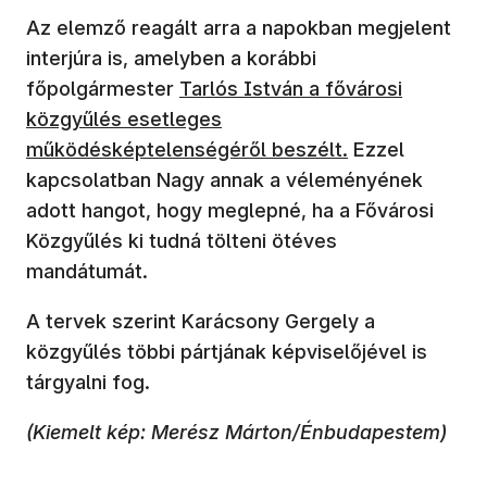
Az elemző reagált arra a napokban megjelent
interjúra is, amelyben a korábbi
főpolgármester
Tarlós István a fővárosi
közgyűlés esetleges
működésképtelenségéről beszélt.
Ezzel
kapcsolatban Nagy annak a véleményének
adott hangot, hogy meglepné, ha a Fővárosi
Közgyűlés ki tudná tölteni ötéves
mandátumát.
A tervek szerint Karácsony Gergely a
közgyűlés többi pártjának képviselőjével is
tárgyalni fog.
(Kiemelt kép: Merész Márton/Énbudapestem)