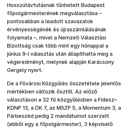
Hosszútávfutásnak tűnhetett Budapest
főpolgármesterének megválasztása –
pontosabban a leadott szavazatok
érvényességénék és újraszámlálásának
folyamata –, mivel a Nemzeti Választási
Bizottság csak több mint egy hónappal a
június 9-i választás után állapíthatta meg a
végeredményt, melynek alapján Karácsony
Gergely nyert.
De a Fővárosi Közgyűlés összetétele jelentős
mértékben változik ősztől. Az előző
választáson a 32 fő közgyűlésben a Fidesz–
KDNP 13, a DK 7, az MSZP 5, a Momentum 3, a
Párbeszéd pedig 2 mandátumot szerzett
(ebből egy a főpolgármester), 3 képviselő