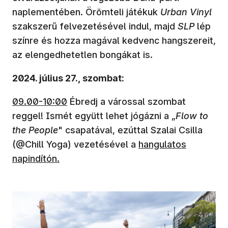
naplementében. Örömteli játékuk
Urban Vinyl
szakszerű felvezetésével indul, majd
SLP
lép
színre és hozza magával kedvenc hangszereit,
az elengedhetetlen bongákat is.
2024. július 27., szombat:
09.00-10:00
Ébredj a várossal szombat
reggel! Ismét együtt lehet jógázni a „
Flow to
the People
" csapatával, ezúttal Szalai Csilla
(@Chill Yoga) vezetésével a
hangulatos
napindítón.