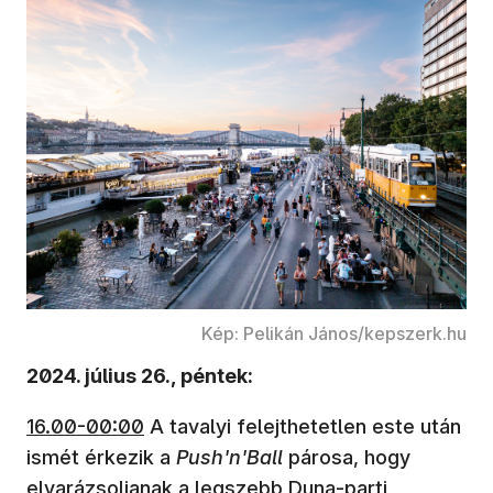
Kép: Pelikán János/kepszerk.hu
2024. július 26., péntek:
16.00-00:00
A tavalyi felejthetetlen este után
ismét érkezik a
Push'n'Ball
párosa, hogy
elvarázsoljanak a legszebb Duna-parti