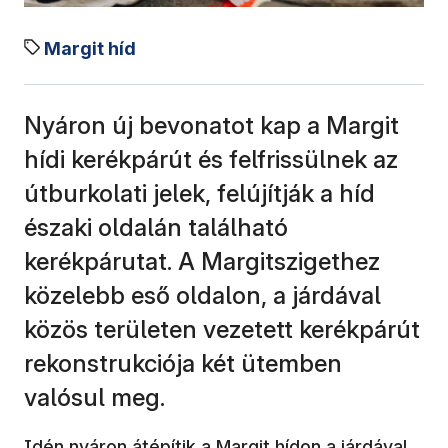
Margit híd
Nyáron új bevonatot kap a Margit
hídi kerékpárút és felfrissülnek az
útburkolati jelek, felújítják a híd
északi oldalán található
kerékpárutat. A Margitszigethez
közelebb eső oldalon, a járdával
közös területen vezetett kerékpárút
rekonstrukciója két ütemben
valósul meg.
Idén nyáron átépítik a Margit hídon a járdával