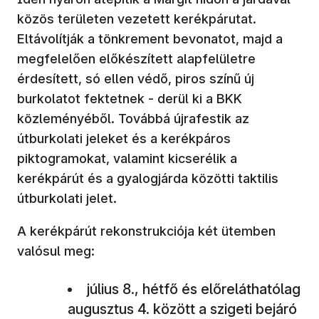
közös területen vezetett kerékpárutat.
Eltávolítják a tönkrement bevonatot, majd a
megfelelően előkészített alapfelületre
érdesített, só ellen védő, piros színű új
burkolatot fektetnek - derül ki a BKK
közleményéből. Továbbá újrafestik az
útburkolati jeleket és a kerékpáros
piktogramokat, valamint kicserélik a
kerékpárút és a gyalogjárda közötti taktilis
útburkolati jelet.
A kerékpárút rekonstrukciója két ütemben
valósul meg:
július 8., hétfő és előreláthatólag
augusztus 4. között a szigeti bejáró