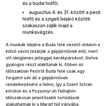
és a budai hídfő;
augusztus 4. és 31. között a pesti
hídfő és a szigeti bejáró közötti
szakaszon zajlik majd a
munkavégzés.
A munkák idejére a Buda felé vezető oldalon a
külső sávot lezárják a gépjárművek elől, mert
ott ideiglenes jelleggel kerékpársávot, illetve
gyalogos részt alakítanak ki. Ebben az
időszakban Pestről Buda felé csak egy
forgalmi sáv áll a gépjárművek
rendelkezésére a hídon, így a Szent István
körúton és a Pozsonyi úti felhajtón
időszakosan jelentősebb torlódások
alakulhatnak ki a Margit híd irányába.