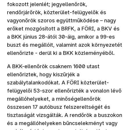
fokozott jelenlét; jegyellenőrök,
rendőrjárőrök, közterület-felügyelők és
vagyonőrök szoros együttműködése – nagy
erőket mozgósított a BRFK, a FÖRI, a BKV és
a BKK június 28-ától 30-áig, amikor a 99-es
buszt és megállóit, valamint azok környezetét
ellenőrizte - derül ki a BKK közleményéből.
A BKK-ellenőrök csaknem 1600 utast
ellenőriztek, hogy kiszűrjék a
szabálytalankodókat. A FÖRI közterület-
felügyelői 53-szor ellenőrizték a vonalon lévő
megállóhelyeket, a minőségellenőrök
összesen 17 autóbusz felszereltségét és
tisztaságát vizsgálták. A rendőrök a buszokon
és a megállóhelyeken bűncselekményt vagy