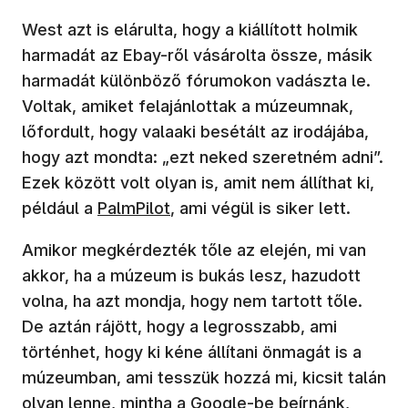
West azt is elárulta, hogy a kiállított holmik
harmadát az Ebay-ről vásárolta össze, másik
harmadát különböző fórumokon vadászta le.
Voltak, amiket felajánlottak a múzeumnak,
lőfordult, hogy valaaki besétált az irodájába,
hogy azt mondta: „ezt neked szeretném adni”.
Ezek között volt olyan is, amit nem állíthat ki,
például a
PalmPilot
, ami végül is siker lett.
Amikor megkérdezték tőle az elején, mi van
akkor, ha a múzeum is bukás lesz, hazudott
volna, ha azt mondja, hogy nem tartott tőle.
De aztán rájött, hogy a legrosszabb, ami
történhet, hogy ki kéne állítani önmagát is a
múzeumban, ami tesszük hozzá mi, kicsit talán
olyan lenne, mintha a Google-be beírnánk,