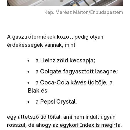
Kép: Merész Márton/Énbudapestem
A gasztrótermékek között pedig olyan
érdekességek vannak, mint
a Heinz zöld kecsapja;
a Colgate fagyasztott lasagne;
a Coca-Cola kávés üdítője, a
Blak és
a Pepsi Crystal,
egy áttetsző üdítőital, ami nem indult ugyan
(új ablakban nyílik meg)
rosszul, de ahogy
az egykori Index is megírta
,