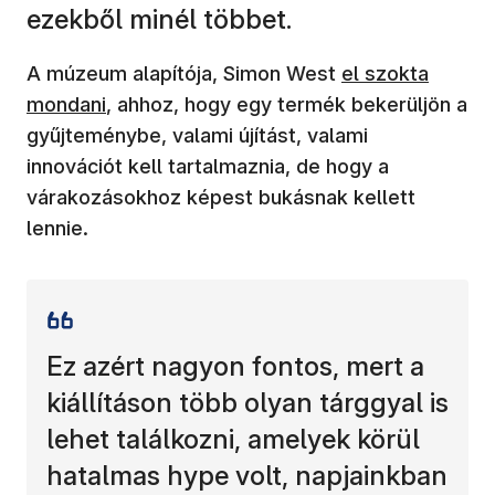
ezekből minél többet.
(új ablakban nyí
A múzeum alapítója, Simon West
el szokta
mondani
, ahhoz, hogy egy termék bekerüljön a
gyűjteménybe, valami újítást, valami
innovációt kell tartalmaznia, de hogy a
várakozásokhoz képest bukásnak kellett
lennie.
Ez azért nagyon fontos, mert a
kiállításon több olyan tárggyal is
lehet találkozni, amelyek körül
hatalmas hype volt, napjainkban