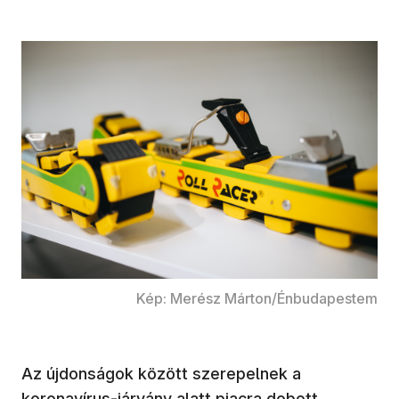
Kép: Merész Márton/Énbudapestem
Az újdonságok között szerepelnek a
koronavírus-járvány alatt piacra dobott