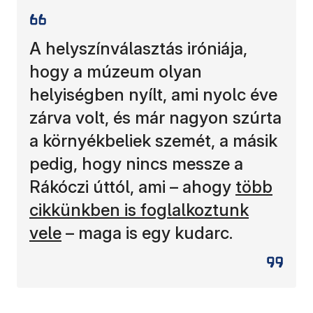
A helyszínválasztás iróniája,
hogy a múzeum olyan
helyiségben nyílt, ami nyolc éve
zárva volt, és már nagyon szúrta
a környékbeliek szemét, a másik
pedig, hogy nincs messze a
(új ablakb
Rákóczi úttól, ami – ahogy
több
cikkünkben is foglalkoztunk
vele
– maga is egy kudarc.