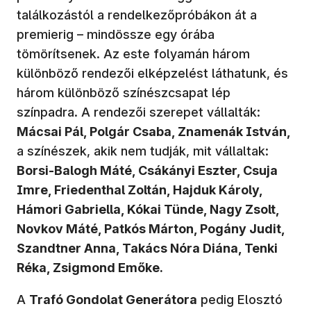
találkozástól a rendelkezőpróbákon át a
premierig – mindössze egy órába
tömörítsenek. Az este folyamán három
különböző rendezői elképzelést láthatunk, és
három különböző színészcsapat lép
színpadra. A rendezői szerepet vállalták:
Mácsai Pál, Polgár Csaba, Znamenák István,
a színészek, akik nem tudják, mit vállaltak:
Borsi-Balogh Máté, Csákányi Eszter, Csuja
Imre, Friedenthal Zoltán, Hajduk Károly,
Hámori Gabriella, Kókai Tünde, Nagy Zsolt,
Novkov Máté, Patkós Márton, Pogány Judit,
Szandtner Anna, Takács Nóra Diána, Tenki
Réka, Zsigmond Emőke.
A
Trafó Gondolat Generátora
pedig Elosztó