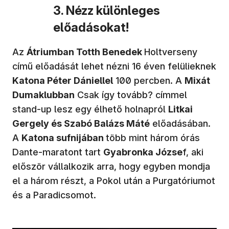
3. Nézz különleges
előadásokat!
Az
Átriumban Totth Benedek
Holtverseny
című előadását lehet nézni 16 éven felülieknek
Katona Péter Dániellel
100 percben. A
Mixát
Dumaklubban
Csak így tovább? címmel
stand-up lesz egy élhető holnapról
Litkai
Gergely és Szabó Balázs Máté
előadásában.
A
Katona sufnijában
több mint három órás
Dante-maratont tart
Gyabronka Józse
f, aki
először vállalkozik arra, hogy egyben mondja
el a három részt, a Pokol után a Purgatóriumot
és a Paradicsomot.