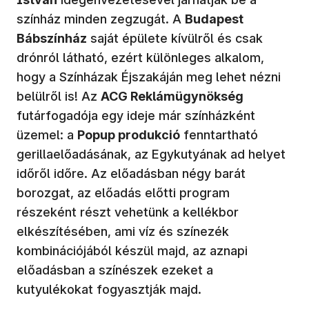
színház minden zegzugát. A
Budapest
Bábszínház
saját épülete kívülről és csak
drónról látható, ezért különleges alkalom,
hogy a Színházak Éjszakáján meg lehet nézni
belülről is! Az
ACG Reklámügynökség
futárfogadója egy ideje már színházként
üzemel: a
Popup produkció
fenntartható
gerillaelőadásának, az Egykutyának ad helyet
időről időre. Az előadásban négy barát
borozgat, az előadás előtti program
részeként részt vehetünk a kellékbor
elkészítésében, ami víz és színezék
kombinációjából készül majd, az aznapi
előadásban a színészek ezeket a
kutyulékokat fogyasztják majd.