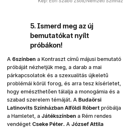
Kép: Eöri Szabó Zsolt/Nemzeti Színház
5. Ismerd meg az új
bemutatókat nyílt
próbákon!
A
6színben
a Kontraszt című májusi bemutató
próbáját nézhetjük meg, a darab a mai
párkapcsolatok és a szexualitás újkeletű
problémái körül forog, és arra tesz kísérletet,
hogy emészthetően tálalja a monogámia és a
szabad szerelem témáját. A
Budaörsi
Latinovits Színházban Alföldi Róbert
próbálja
a Hamletet, a
Játékszínben
a Rém rendes
vendéget
Cseke Péter
. A
József Attila