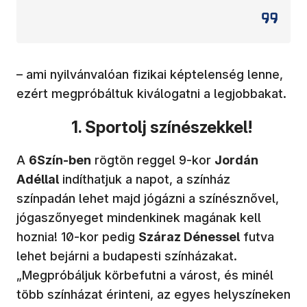
– ami nyilvánvalóan fizikai képtelenség lenne,
ezért megpróbáltuk kiválogatni a legjobbakat.
1. Sportolj színészekkel!
A
6Szín-ben
rögtön reggel 9-kor
Jordán
Adéllal
indíthatjuk a napot, a színház
színpadán lehet majd jógázni a színésznővel,
jógaszőnyeget mindenkinek magának kell
hoznia! 10-kor pedig
Száraz Dénessel
futva
lehet bejárni a budapesti színházakat.
„Megpróbáljuk körbefutni a várost, és minél
több színházat érinteni, az egyes helyszíneken