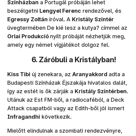
Színházban
a Portugál próbáján lehet
beszélgetni
Lengyel Ferenc
rendezővel, és
Egressy Zoltán
íróval. A
Kristály Színtér
üvegtermében De kié lesz a kutya? címmel az
Orlai Produkció
nyílt próbáját nézhetjük meg,
amely egy német vígjátékot dolgoz fel.
6. Záróbuli a Kristályban!
Kiss Tibi
új zenekara, az
Aranyakkord
adta a
Budapesti Színházak Éjszakája hivatalos dalát,
így az estét is ők zárják a
Kristály Színtérben
.
Utánuk az Est FM-ből, a radiocaféból, a Deck
Attack csapatból vagy az Edith-ből jól ismert
Infragandhi
következik.
Mielőtt elindulnak a szombati rendezvényre,