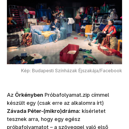
Kép: Budapesti Színházak Éjszakája/Facebook
Az
Örkényben
Próbafolyamat.zip címmel
készült egy (csak erre az alkalomra írt)
Závada Péter-(mikro)dráma
: kísérletet
tesznek arra, hogy egy egész
próbafolyamatot – a szöveggel való első