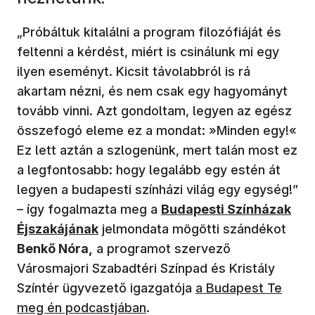
„Próbáltuk kitalálni a program filozófiáját és
feltenni a kérdést, miért is csinálunk mi egy
ilyen eseményt. Kicsit távolabbról is rá
akartam nézni, és nem csak egy hagyományt
tovább vinni. Azt gondoltam, legyen az egész
összefogó eleme ez a mondat: »Minden egy!«
Ez lett aztán a szlogenünk, mert talán most ez
a legfontosabb: hogy legalább egy estén át
legyen a budapesti színházi világ egy egység!”
(új ablakban nyílik meg)
– így fogalmazta meg a
Budapesti Színházak
Éjszakájának
jelmondata mögötti szándékot
Benkő Nóra,
a programot szervező
Városmajori Szabadtéri Színpad és Kristály
(új ablakban nyílik 
Színtér ügyvezető igazgatója
a Budapest Te
meg én podcastjában
.