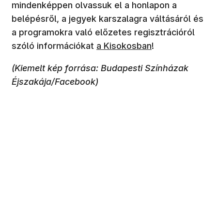
mindenképpen olvassuk el a honlapon a
belépésről, a jegyek karszalagra váltásáról és
a programokra való előzetes regisztrációról
(új ablakban nyílik meg)
szóló információkat
a Kisokosban
!
(Kiemelt kép forrása: Budapesti Színházak
Éjszakája/Facebook)