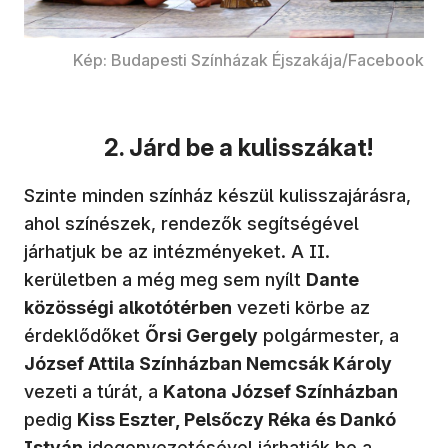
Kép: Budapesti Színházak Éjszakája/Facebook
2. Járd be a kulisszákat!
Szinte minden színház készül kulisszajárásra,
ahol színészek, rendezők segítségével
járhatjuk be az intézményeket. A II.
kerületben a még meg sem nyílt
Dante
közösségi alkotótérben
vezeti körbe az
érdeklődőket
Őrsi Gergely
polgármester, a
József Attila Színházban Nemcsák Károly
vezeti a túrát, a
Katona József Színházban
pedig
Kiss Eszter, Pelsőczy Réka és Dankó
István
idegenvezetésével járhatják be a