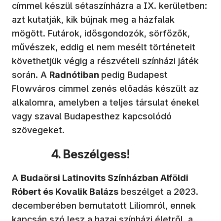
címmel készül sétaszínházra a IX. kerületben:
azt kutatják, kik bújnak meg a házfalak
mögött. Futárok, idősgondozók, sörfőzők,
művészek, eddig el nem mesélt történeteit
követhetjük végig a részvételi színházi játék
során. A
Radnótiban
pedig Budapest
Flowváros címmel zenés előadás készült az
alkalomra, amelyben a teljes társulat énekel
vagy szaval Budapesthez kapcsolódó
szövegeket.
4. Beszélgess!
A
Budaörsi Latinovits Színházban Alföldi
Róbert és Kovalik Balázs
beszélget a 2023.
decemberében bemutatott Liliomról, ennek
kapcsán szó lesz a hazai színházi életről, a