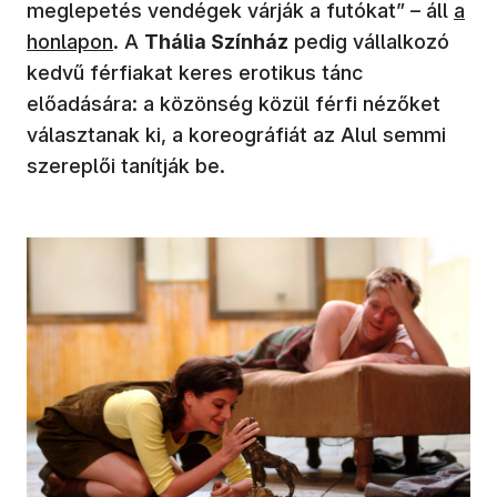
(új 
meglepetés vendégek várják a futókat” – áll
a
honlapon
. A
Thália Színház
pedig vállalkozó
kedvű férfiakat keres erotikus tánc
előadására: a közönség közül férfi nézőket
választanak ki, a koreográfiát az Alul semmi
szereplői tanítják be.