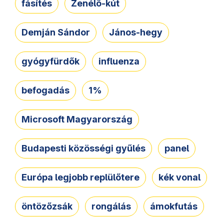
fásítés
Zenélő-kút
Demján Sándor
János-hegy
gyógyfürdők
influenza
befogadás
1%
Microsoft Magyarország
Budapesti közösségi gyűlés
panel
Európa legjobb replülőtere
kék vonal
öntözőzsák
rongálás
ámokfutás