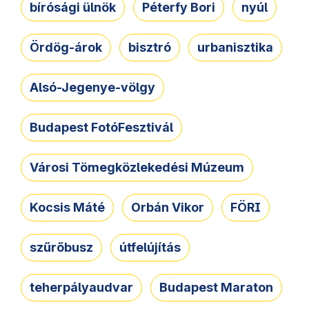
bírósági ülnök
Péterfy Bori
nyúl
Ördög-árok
bisztró
urbanisztika
Alsó-Jegenye-völgy
Budapest FotóFesztivál
Városi Tömegközlekedési Múzeum
Kocsis Máté
Orbán Vikor
FÖRI
szűrőbusz
útfelújítás
teherpályaudvar
Budapest Maraton