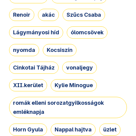
Renoir
akác
Szűcs Csaba
Lágymányosi híd
ólomcsövek
nyomda
Kocsiszín
Cinkotai Tájház
vonaljegy
XII.kerület
Kylie Minogue
romák elleni sorozatgyilkosságok
emléknapja
Horn Gyula
Nappal hajtva
üzlet