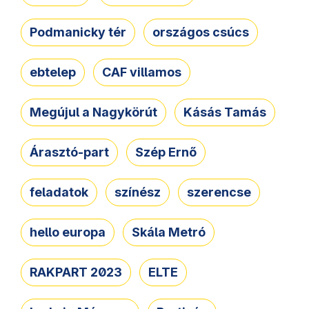
Podmanicky tér
országos csúcs
ebtelep
CAF villamos
Megújul a Nagykörút
Kásás Tamás
Árasztó-part
Szép Ernő
feladatok
színész
szerencse
hello europa
Skála Metró
RAKPART 2023
ELTE