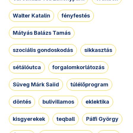
Walter Katalin
fényfestés
Mátyás Balázs Tamás
szociális gondoskodás
sikkasztás
sétálóutca
forgalomkorlátozás
Süveg Márk Saiid
túlélőprogram
döntés
bulivillamos
eklektika
kisgyerekek
teqball
Pálfi György