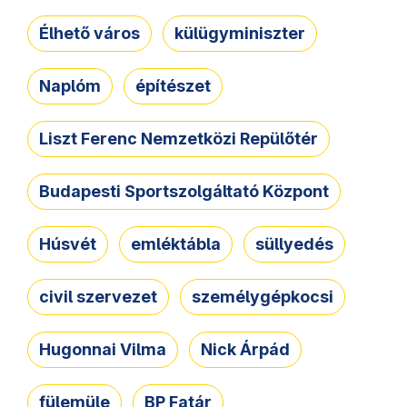
Élhető város
külügyminiszter
Naplóm
építészet
Liszt Ferenc Nemzetközi Repülőtér
Budapesti Sportszolgáltató Központ
Húsvét
emléktábla
süllyedés
civil szervezet
személygépkocsi
Hugonnai Vilma
Nick Árpád
fülemüle
BP Fatár