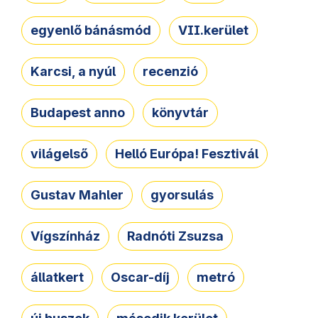
egyenlő bánásmód
VII.kerület
Karcsi, a nyúl
recenzió
Budapest anno
könyvtár
világelső
Helló Európa! Fesztivál
Gustav Mahler
gyorsulás
Vígszínház
Radnóti Zsuzsa
állatkert
Oscar-díj
metró