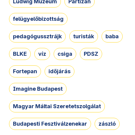
Ludwig Múzeum
Partizán
felügyelőbizottság
pedagógussztrájk
turisták
baba
BLKE
víz
csiga
PDSZ
Fortepan
időjárás
Imagine Budapest
Magyar Máltai Szeretetszolgálat
Budapesti Fesztiválzenekar
zászló