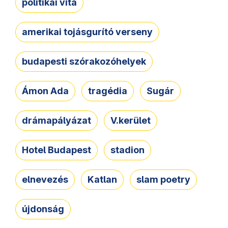
politikai vita
amerikai tojásgurító verseny
budapesti szórakozóhelyek
Ámon Ada
tragédia
Sugár
drámapályázat
V.kerület
Hotel Budapest
stadion
elnevezés
Katlan
slam poetry
újdonság