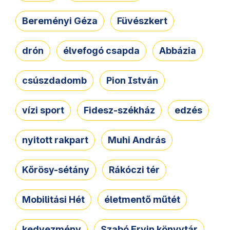
Bereményi Géza
Füvészkert
drón
élvefogó csapda
Abbázia
csúszdadomb
Pion István
vízi sport
Fidesz-székház
edzés
nyitott rakpart
Muhi András
Kőrösy-sétány
Rákóczi tér
Mobilitási Hét
életmentő műtét
kedvezmény
Szabó Ervin könyvtár