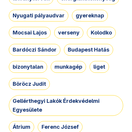
Nyugati pályaudvar
gyereknap
Mocsai Lajos
verseny
Kolodko
Bardóczi Sándor
Budapest Hatás
bizonytalan
munkagép
liget
Böröcz Judit
Gellérthegyi Lakók Érdekvédelmi
Egyesülete
Átrium
Ferenc József