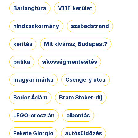
Barlangtúra
VIII. kerület
nindzsakormány
szabadstrand
kerítés
Mit kívánsz, Budapest?
patika
síkosságmentesítés
magyar márka
Csengery utca
Bodor Ádám
Bram Stoker-díj
LEGO-oroszlán
elbontás
Fekete Giorgio
autósüldözés