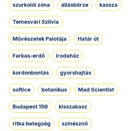
szurkolói zóna
állásbörze
kassza
Temesvári Szilvia
Művészetek Palotája
Határ út
Farkas-erdő
irodaház
kordonbontás
gyorshajtás
softice
botanikus
Mad Scientist
Budapest 150
kisszakasz
ritka betegség
színésznő