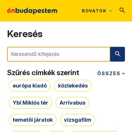
ROVATOK
Keresés
Keresés
Szűrés címkék szerint
ÖSSZES
európa kiadó
közlekedés
Ybl Miklós tér
Arrivabus
temetői járatok
vizsgafilm