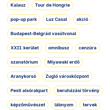
Kalauz
Tour de Hongrie
pop-up park
Luz Casal
akció
Budapest-Belgrád vasútvonal
XXII. kerület
omnibusz
cenzúra
szanatórium
Miyawaki erdő
Aranykorsó
Zugló városközpont
Pesti alsórakpart
beruházási törvény
képzőművészet
lábnyom
tervek