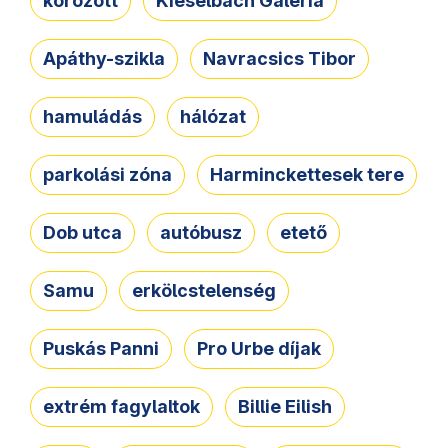
körözött
Kieselbach Galéria
Apáthy-szikla
Navracsics Tibor
hamuládás
hálózat
parkolási zóna
Harminckettesek tere
Dob utca
autóbusz
etető
Samu
erkölcstelenség
Puskás Panni
Pro Urbe díjak
extrém fagylaltok
Billie Eilish