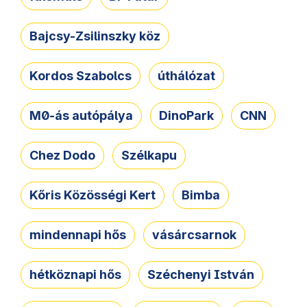
Bajcsy-Zsilinszky köz
Kordos Szabolcs
úthálózat
M0-ás autópálya
DinoPark
CNN
Chez Dodo
Szélkapu
Kőris Közösségi Kert
Bimba
mindennapi hős
vásárcsarnok
hétköznapi hős
Széchenyi István