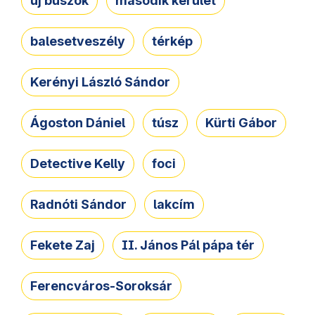
új buszok
második kerület
balesetveszély
térkép
Kerényi László Sándor
Ágoston Dániel
túsz
Kürti Gábor
Detective Kelly
foci
Radnóti Sándor
lakcím
Fekete Zaj
II. János Pál pápa tér
Ferencváros-Soroksár