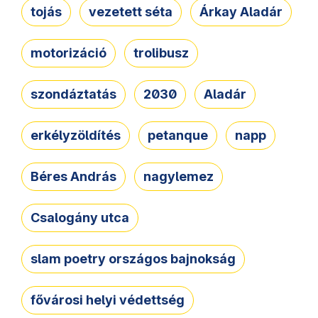
tojás
vezetett séta
Árkay Aladár
motorizáció
trolibusz
szondáztatás
2030
Aladár
erkélyzöldítés
petanque
napp
Béres András
nagylemez
Csalogány utca
slam poetry országos bajnokság
fővárosi helyi védettség