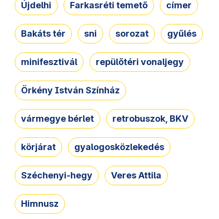
Újdelhi
Farkasréti temető
címer
Bakáts tér
sni
sorozat
gyűlés
minifesztivál
repülőtéri vonaljegy
Örkény István Színház
vármegye bérlet
retrobuszok, BKV
körjárat
gyalogosközlekedés
Széchenyi-hegy
Veres Attila
Himnusz