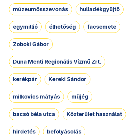
múzeumösszevonás
hulladékgyűjtő
egymillió
élhetőség
facsemete
Zoboki Gábor
Duna Menti Regionális Vízmű Zrt.
kerékpár
Kereki Sándor
milkovics mátyás
műjég
bacsó béla utca
Közterület használat
hirdetés
befolyásolás