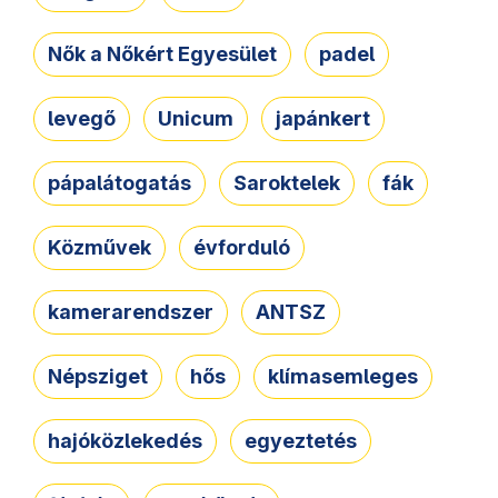
Nők a Nőkért Egyesület
padel
levegő
Unicum
japánkert
pápalátogatás
Saroktelek
fák
Közművek
évforduló
kamerarendszer
ANTSZ
Népsziget
hős
klímasemleges
hajóközlekedés
egyeztetés