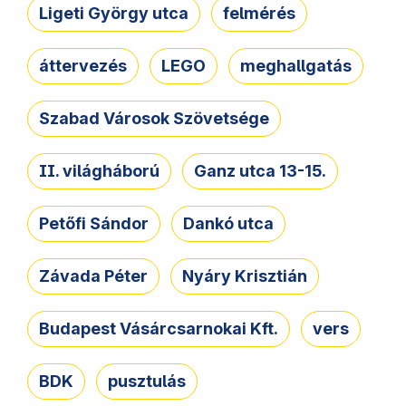
Ligeti György utca
felmérés
áttervezés
LEGO
meghallgatás
Szabad Városok Szövetsége
II. világháború
Ganz utca 13-15.
Petőfi Sándor
Dankó utca
Závada Péter
Nyáry Krisztián
Budapest Vásárcsarnokai Kft.
vers
BDK
pusztulás