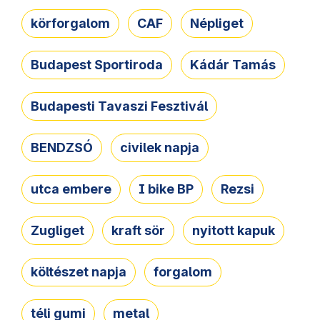
körforgalom
CAF
Népliget
Budapest Sportiroda
Kádár Tamás
Budapesti Tavaszi Fesztivál
BENDZSÓ
civilek napja
utca embere
I bike BP
Rezsi
Zugliget
kraft sör
nyitott kapuk
költészet napja
forgalom
téli gumi
metal