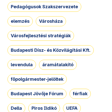
Pedagógusok Szakszervezete
elemzés
Városháza
Városfejlesztési stratégiák
Budapesti Dísz- és Közvilágítási Kft.
levendula
áramátalakító
főpolgármester-jelöltek
Budapest Jövője Fórum
férfiak
Della
Piros Ildikó
UEFA