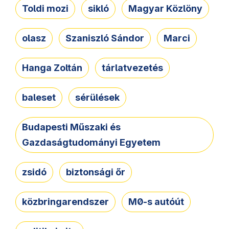
Toldi mozi
sikló
Magyar Közlöny
olasz
Szaniszló Sándor
Marci
Hanga Zoltán
tárlatvezetés
baleset
sérülések
Budapesti Műszaki és
Gazdaságtudományi Egyetem
zsidó
biztonsági őr
közbringarendszer
M0-s autóút