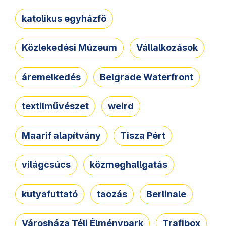
katolikus egyházfő
Közlekedési Múzeum
Vállalkozások
áremelkedés
Belgrade Waterfront
textilművészet
weird
Maarif alapítvány
Tisza Pért
világcsúcs
közmeghallgatás
kutyafuttató
taozás
Berlinale
Városháza Téli Élménypark
Trafibox