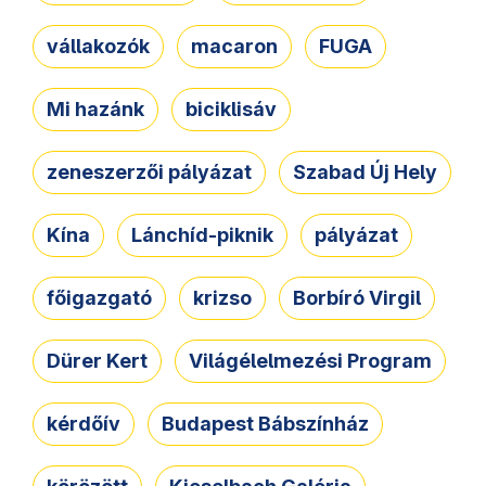
vállakozók
macaron
FUGA
Mi hazánk
biciklisáv
zeneszerzői pályázat
Szabad Új Hely
Kína
Lánchíd-piknik
pályázat
főigazgató
krizso
Borbíró Virgil
Dürer Kert
Világélelmezési Program
kérdőív
Budapest Bábszínház