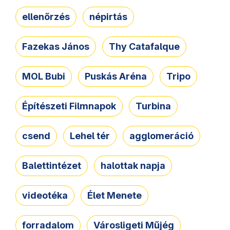
ellenőrzés
népirtás
Fazekas János
Thy Catafalque
MOL Bubi
Puskás Aréna
Tripo
Építészeti Filmnapok
Turbina
csend
Lehel tér
agglomeráció
Balettintézet
halottak napja
videotéka
Élet Menete
forradalom
Városligeti Műjég