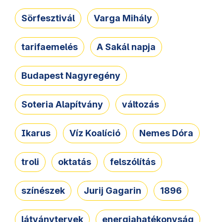
Sörfesztivál
Varga Mihály
tarifaemelés
A Sakál napja
Budapest Nagyregény
Soteria Alapítvány
változás
Ikarus
Víz Koalíció
Nemes Dóra
troli
oktatás
felszólítás
színészek
Jurij Gagarin
1896
látványtervek
energiahatékonyság