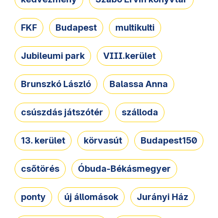
FKF
Budapest
multikulti
Jubileumi park
VIII.kerület
Brunszkó László
Balassa Anna
csúszdás játszótér
szálloda
13. kerület
körvasút
Budapest150
csőtörés
Óbuda-Békásmegyer
ponty
új állomások
Jurányi Ház