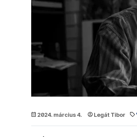
2024. március 4.
Legát Tibor