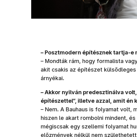
– Posztmodern építésznek tartja-e
– Mondták rám, hogy formalista vagy
akit csakis az építészet külsődleges
árnyékai.
– Akkor nyilván predesztinálva volt
építészettel”, illetve azzal, amit 
– Nem. A Bauhaus is folyamat volt, m
hiszen le akart rombolni mindent, é
mégiscsak egy szellemi folyamat hus
előzmények nélkül nem születhetett 