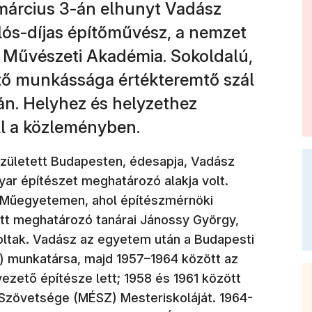
 március 3-án elhunyt Vadász
lós-díjas építőművész, a nemzet
 Művészeti Akadémia. Sokoldalú,
mtő munkássága értékteremtő szál
án. Helyhez és helyzethez
áll a közleményben.
született Budapesten, édesapja, Vadász
yar építészet meghatározó alakja volt.
a Műegyetemen, ahol építészmérnöki
att meghatározó tanárai Jánossy György,
oltak. Vadász az egyetem után a Budapesti
) munkatársa, majd 1957–1964 között az
vezető építésze lett; 1958 és 1961 között
Szövetsége (MÉSZ) Mesteriskoláját. 1964-