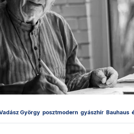
Vadász György
posztmodern
gyászhír
Bauhaus