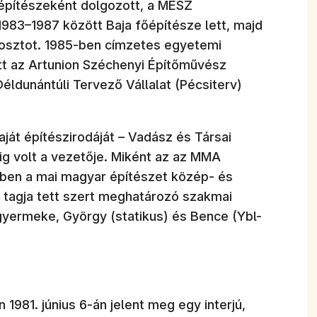
 építészeként dolgozott, a MÉSZ
 1983–1987 között Baja főépítésze lett, majd
posztot. 1985-ben címzetes egyetemi
tt az Artunion Széchenyi Építőművész
Déldunántúli Tervező Vállalat (Pécsiterv)
ját építészirodáját – Vadász és Társai
g volt a vezetője. Miként az az MMA
ben a mai magyar építészet közép- és
t tagja tett szert meghatározó szakmai
gyermeke, György (statikus) és Bence (Ybl-
1981. június 6-án jelent meg egy interjú,