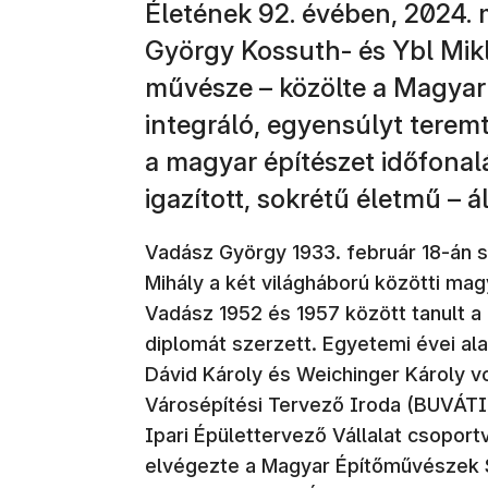
Életének 92. évében, 2024.
György Kossuth- és Ybl Mik
művésze – közölte a Magyar
integráló, egyensúlyt tere
a magyar építészet időfonal
igazított, sokrétű életmű – 
Vadász György 1933. február 18-án 
Mihály a két világháború közötti mag
Vadász 1952 és 1957 között tanult 
diplomát szerzett. Egyetemi évei al
Dávid Károly és Weichinger Károly v
Városépítési Tervező Iroda (BUVÁTI
Ipari Épülettervező Vállalat csoport
elvégezte a Magyar Építőművészek 