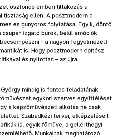
et ösztönös emberi tiltakozás a
mi tisztaság ellen. A posztmodern a
emes és gunyoros folytatása. Egyik, döntő
ia csupán izgató burok, belül emóciók
 becsempészni – a nagyon fegyelmezett
omantikát is. Hogy posztmodern építész
ikával és nyitottan – az újra.
yörgy mindig is fontos feladatának
pzőművészet egykori szerves együttélését
gy a képzőművészeti alkotás ne csak
ülettel. Szabadkézi tervei, elképzeléseit
rafikák is, egyik főműve, a gellérthegyi
s szemlélhető. Munkáinak meghatározó