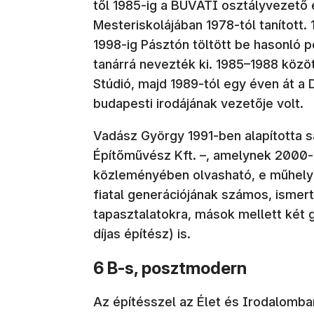
től 1985-ig a BUVÁTI osztályvezető
Mesteriskolájában 1978-tól tanított.
1998-ig Pásztón töltött be hasonló 
tanárrá nevezték ki. 1985–1988 közö
Stúdió, majd 1989-tól egy éven át a 
budapesti irodájának vezetője volt.
Vadász György 1991-ben alapította sa
Építőművész Kft. –, amelynek 2000-i
közleményében olvasható, e műhely
fiatal generációjának számos, ismer
tapasztalatokra, mások mellett két 
díjas építész) is.
6 B-s, posztmodern
Az építésszel az Élet és Irodalomban 