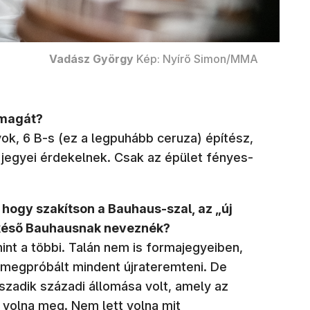
Vadász György
Kép: Nyírő Simon/MMA
 magát?
ok, 6 B-s (ez a legpuhább ceruza) építész,
 jegyei érdekelnek. Csak az épület fényes-
, hogy szakítson a Bauhaus-szal, az „új
én késő Bauhausnak neveznék?
int a többi. Talán nem is formajegyeiben,
s megpróbált mindent újrateremteni. De
zadik századi állomása volt, amely az
volna meg. Nem lett volna mit