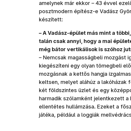
amelynek már ekkor – 43 évvel ezelő
posztmodern építész-e Vadász György
készített:
– A Vadász-épület más mint a többi
talán csak annyi, hogy a mai épület
még bátor vertikálisok is szóhoz jut
– Nemcsak magasságbeli mozgást ig
kiegészíteni egy olyan tömegbeli el
mozgásnak a kettős hangja izgalmas
keltsen, melyet aláhúz a lakóházak 
két földszintes üzlet és egy középp
harmadik szólamként jelentkezett a
ellentétes hullámzása. Ezeket a fős
játéka, például a loggiák mellvédrács