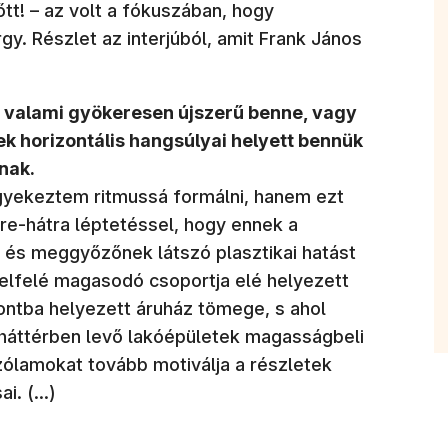
tt! – az volt a fókuszában, hogy
. Részlet az interjúból, amit Frank János
, valami gyökeresen újszerű benne, vagy
ek horizontális hangsúlyai helyett bennük
nak.
yekeztem ritmussá formálni, hanem ezt
őre-hátra léptetéssel, hogy ennek a
 és meggyőzőnek látszó plasztikai hatást
felfelé magasodó csoportja elé helyezett
ontba helyezett áruház tömege, s ahol
 háttérben levő lakóépületek magasságbeli
zólamokat tovább motiválja a részletek
ai. (…)