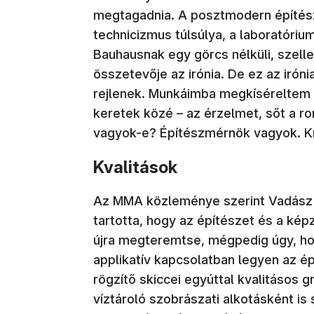
megtagadnia. A posztmodern építész
technicizmus túlsúlya, a laboratóriu
Bauhausnak egy görcs nélküli, szell
összetevője az irónia. De ez az irón
rejlenek. Munkáimba megkíséreltem
keretek közé – az érzelmet, sőt a r
vagyok-e? Építészmérnök vagyok. Krit
Kvalitások
Az MMA közleménye szerint Vadász G
tartotta, hogy az építészet és a ké
újra megteremtse, mégpedig úgy, ho
applikatív kapcsolatban legyen az ép
rögzítő skiccei egyúttal kvalitásos g
víztároló szobrászati alkotásként i