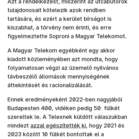
Azt a rendelkezést, miszerint az utcabútorok
tulajdonosait kötelezik azok rendben
tartására, és ezért a kerület bírságot is
kiszabhat, a törvény nem érinti, és erre
figyelmeztette Soproni a Magyar Telekomot.
A Magyar Telekom egyébként egy akkor
kiadott közleményében azt mondta, hogy
folyamatosan végzi az üzemelő nyilvános
távbeszélő állomások mennyiségének
áttekintését és racionalizálását.
Ennek eredményeként 2022-ben nagyjából
Budapesten 400, vidéken pedig 50 fülkét
szereltek le. A Telexnek küldött válaszukban
(új ablakban nyílik meg)
mindezt
azzal egészítették ki
, hogy 2021 és
2023 között 10 fülkét bontottak el a