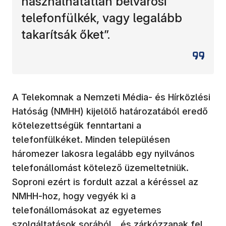
használhatatlan belvárosi
telefonfülkék, vagy legalább
takarítsák őket”.
A Telekomnak a Nemzeti Média- és Hírközlési
Hatóság (NMHH) kijelölő határozatából eredő
kötelezettségük fenntartani a
telefonfülkéket. Minden településen
háromezer lakosra legalább egy nyilvános
telefonállomást kötelező üzemeltetniük.
Soproni ezért is fordult azzal a kéréssel az
NMHH-hoz, hogy vegyék ki a
telefonállomásokat az egyetemes
szolgáltatások sorából, „és zárkózzanak fel