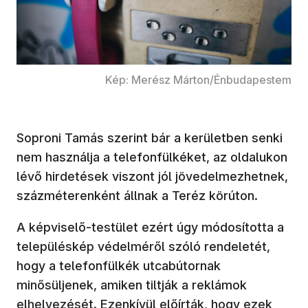
Kép: Merész Márton/Énbudapestem
Soproni Tamás szerint bár a kerületben senki
nem használja a telefonfülkéket, az oldalukon
lévő hirdetések viszont jól jövedelmezhetnek,
százméterenként állnak a Teréz körúton.
A képviselő-testület ezért úgy módosította a
településkép védelméről szóló rendeletét,
hogy a telefonfülkék utcabútornak
minősüljenek, amiken tiltják a reklámok
elhelyezését. Ezenkívül előírták, hogy ezek