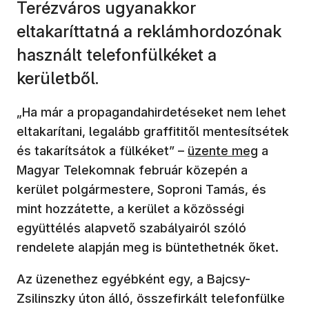
Terézváros ugyanakkor
eltakaríttatná a reklámhordozónak
használt telefonfülkéket a
kerületből.
„Ha már a propagandahirdetéseket nem lehet
eltakarítani, legalább graffititől mentesítsétek
(új ablakban nyílik m
és takarítsátok a fülkéket” –
üzente meg
a
Magyar Telekomnak február közepén a
kerület polgármestere, Soproni Tamás, és
mint hozzátette, a kerület a közösségi
együttélés alapvető szabályairól szóló
rendelete alapján meg is büntethetnék őket.
Az üzenethez egyébként egy, a Bajcsy-
Zsilinszky úton álló, összefirkált telefonfülke