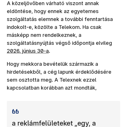
A közeljövőben várható viszont annak
eldöntése, hogy ennek az egyetemes
szolgáltatás elemnek a további fenntartása
indokolt-e, közölte a Telekom. Ha csak
másképp nem rendelkeznek, a
(új ab
szolgáltatásnyújtás végső időpontja elvileg
2026. június 30-a
.
Hogy mekkora bevételük származik a
hirdetésekből, a cég lapunk érdeklődésére
sem osztotta meg. A Telexnek ezzel
kapcsolatban korábban azt mondták,
a reklámfelületeket „egy, a