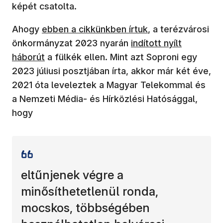
képét csatolta.
(új ablakban nyílik meg)
Ahogy
ebben a cikkünkben írtuk
, a terézvárosi
(új ablakban nyílik me
önkormányzat 2023 nyarán
indított nyílt
háborút
a fülkék ellen. Mint azt Soproni egy
2023 júliusi posztjában írta, akkor már két éve,
2021 óta leveleztek a Magyar Telekommal és
a Nemzeti Média- és Hírközlési Hatósággal,
hogy
eltűnjenek végre a
minősíthetetlenül ronda,
mocskos, többségében