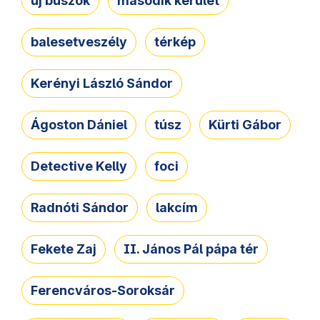
új buszok
második kerület
balesetveszély
térkép
Kerényi László Sándor
Ágoston Dániel
túsz
Kürti Gábor
Detective Kelly
foci
Radnóti Sándor
lakcím
Fekete Zaj
II. János Pál pápa tér
Ferencváros-Soroksár