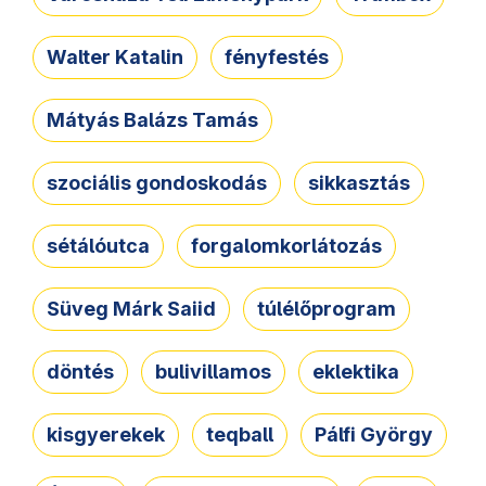
Walter Katalin
fényfestés
Mátyás Balázs Tamás
szociális gondoskodás
sikkasztás
sétálóutca
forgalomkorlátozás
Süveg Márk Saiid
túlélőprogram
döntés
bulivillamos
eklektika
kisgyerekek
teqball
Pálfi György