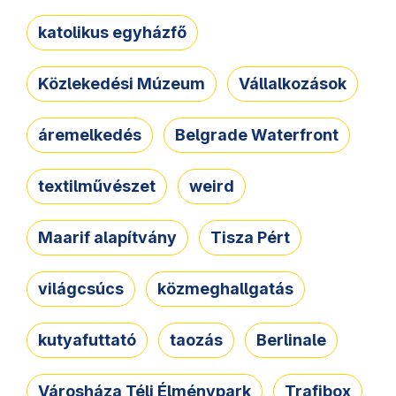
katolikus egyházfő
Közlekedési Múzeum
Vállalkozások
áremelkedés
Belgrade Waterfront
textilművészet
weird
Maarif alapítvány
Tisza Pért
világcsúcs
közmeghallgatás
kutyafuttató
taozás
Berlinale
Városháza Téli Élménypark
Trafibox