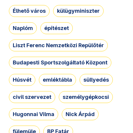
Élhető város
külügyminiszter
Naplóm
építészet
Liszt Ferenc Nemzetközi Repülőtér
Budapesti Sportszolgáltató Központ
Húsvét
emléktábla
süllyedés
civil szervezet
személygépkocsi
Hugonnai Vilma
Nick Árpád
fülemüle
BP Fatár