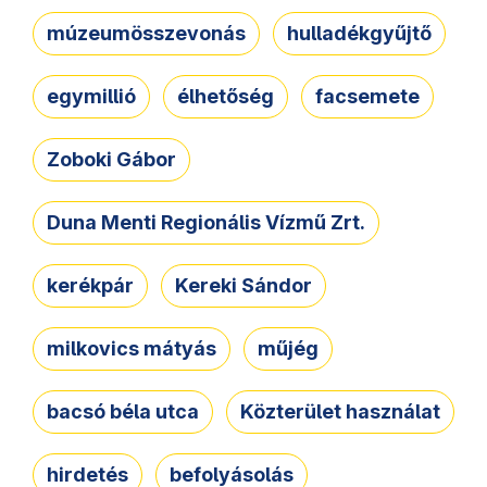
múzeumösszevonás
hulladékgyűjtő
egymillió
élhetőség
facsemete
Zoboki Gábor
Duna Menti Regionális Vízmű Zrt.
kerékpár
Kereki Sándor
milkovics mátyás
műjég
bacsó béla utca
Közterület használat
hirdetés
befolyásolás