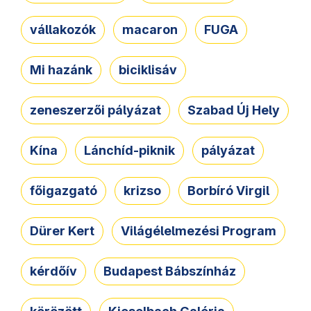
vállakozók
macaron
FUGA
Mi hazánk
biciklisáv
zeneszerzői pályázat
Szabad Új Hely
Kína
Lánchíd-piknik
pályázat
főigazgató
krizso
Borbíró Virgil
Dürer Kert
Világélelmezési Program
kérdőív
Budapest Bábszínház