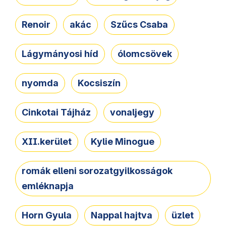
Renoir
akác
Szűcs Csaba
Lágymányosi híd
ólomcsövek
nyomda
Kocsiszín
Cinkotai Tájház
vonaljegy
XII.kerület
Kylie Minogue
romák elleni sorozatgyilkosságok
emléknapja
Horn Gyula
Nappal hajtva
üzlet