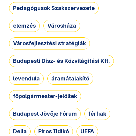
Pedagógusok Szakszervezete
elemzés
Városháza
Városfejlesztési stratégiák
Budapesti Dísz- és Közvilágítási Kft.
levendula
áramátalakító
főpolgármester-jelöltek
Budapest Jövője Fórum
férfiak
Della
Piros Ildikó
UEFA