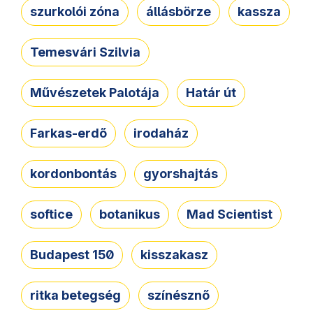
szurkolói zóna
állásbörze
kassza
Temesvári Szilvia
Művészetek Palotája
Határ út
Farkas-erdő
irodaház
kordonbontás
gyorshajtás
softice
botanikus
Mad Scientist
Budapest 150
kisszakasz
ritka betegség
színésznő