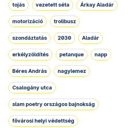
tojás
vezetett séta
Árkay Aladár
motorizáció
trolibusz
szondáztatás
2030
Aladár
erkélyzöldítés
petanque
napp
Béres András
nagylemez
Csalogány utca
slam poetry országos bajnokság
fővárosi helyi védettség