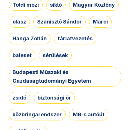
Toldi mozi
sikló
Magyar Közlöny
olasz
Szaniszló Sándor
Marci
Hanga Zoltán
tárlatvezetés
baleset
sérülések
Budapesti Műszaki és
Gazdaságtudományi Egyetem
zsidó
biztonsági őr
közbringarendszer
M0-s autóút