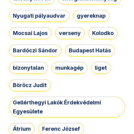
Nyugati pályaudvar
gyereknap
Mocsai Lajos
verseny
Kolodko
Bardóczi Sándor
Budapest Hatás
bizonytalan
munkagép
liget
Böröcz Judit
Gellérthegyi Lakók Érdekvédelmi
Egyesülete
Átrium
Ferenc József