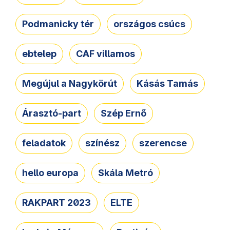
Podmanicky tér
országos csúcs
ebtelep
CAF villamos
Megújul a Nagykörút
Kásás Tamás
Árasztó-part
Szép Ernő
feladatok
színész
szerencse
hello europa
Skála Metró
RAKPART 2023
ELTE