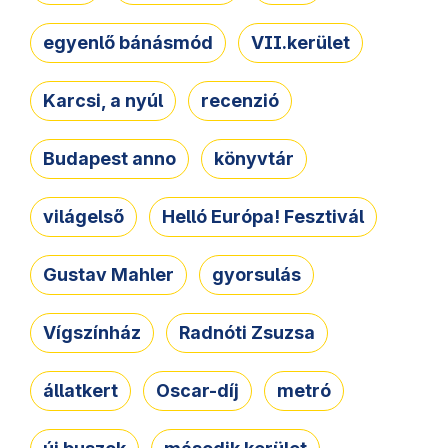
egyenlő bánásmód
VII.kerület
Karcsi, a nyúl
recenzió
Budapest anno
könyvtár
világelső
Helló Európa! Fesztivál
Gustav Mahler
gyorsulás
Vígszínház
Radnóti Zsuzsa
állatkert
Oscar-díj
metró