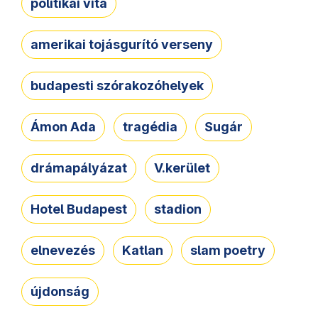
politikai vita
amerikai tojásgurító verseny
budapesti szórakozóhelyek
Ámon Ada
tragédia
Sugár
drámapályázat
V.kerület
Hotel Budapest
stadion
elnevezés
Katlan
slam poetry
újdonság