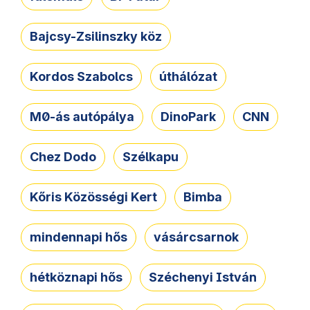
Bajcsy-Zsilinszky köz
Kordos Szabolcs
úthálózat
M0-ás autópálya
DinoPark
CNN
Chez Dodo
Szélkapu
Kőris Közösségi Kert
Bimba
mindennapi hős
vásárcsarnok
hétköznapi hős
Széchenyi István