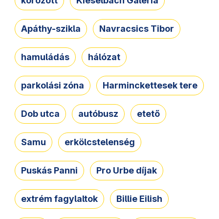
körözött
Kieselbach Galéria
Apáthy-szikla
Navracsics Tibor
hamuládás
hálózat
parkolási zóna
Harminckettesek tere
Dob utca
autóbusz
etető
Samu
erkölcstelenség
Puskás Panni
Pro Urbe díjak
extrém fagylaltok
Billie Eilish