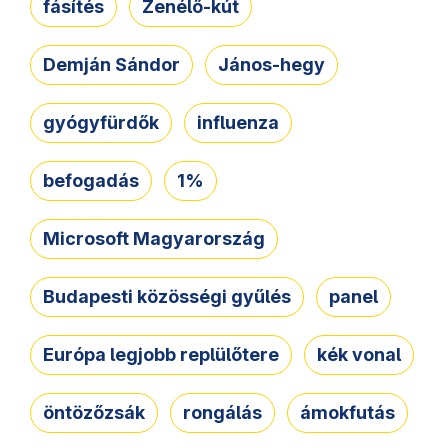
fásítés
Zenélő-kút
Demján Sándor
János-hegy
gyógyfürdők
influenza
befogadás
1%
Microsoft Magyarország
Budapesti közösségi gyűlés
panel
Európa legjobb replülőtere
kék vonal
öntözőzsák
rongálás
ámokfutás