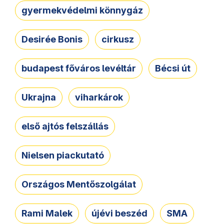
gyermekvédelmi könnygáz
Desirée Bonis
cirkusz
budapest főváros levéltár
Bécsi út
Ukrajna
viharkárok
első ajtós felszállás
Nielsen piackutató
Országos Mentőszolgálat
Rami Malek
újévi beszéd
SMA