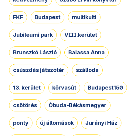
FKF
Budapest
multikulti
Jubileumi park
VIII.kerület
Brunszkó László
Balassa Anna
csúszdás játszótér
szálloda
13. kerület
körvasút
Budapest150
csőtörés
Óbuda-Békásmegyer
ponty
új állomások
Jurányi Ház