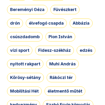
Bereményi Géza
Füvészkert
drón
élvefogó csapda
Abbázia
csúszdadomb
Pion István
vízi sport
Fidesz-székház
edzés
nyitott rakpart
Muhi András
Kőrösy-sétány
Rákóczi tér
Mobilitási Hét
életmentő műtét
kedvezmény
Szabó Ervin könyvtár