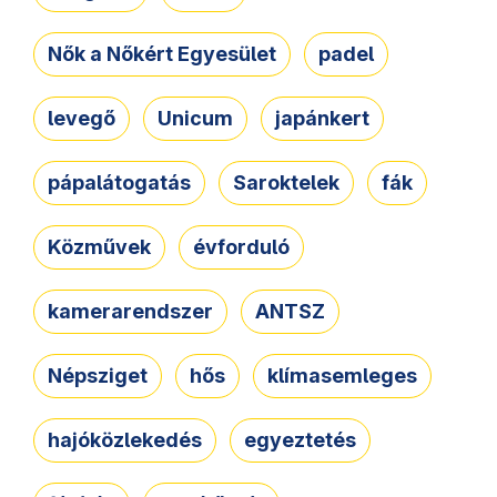
Nők a Nőkért Egyesület
padel
levegő
Unicum
japánkert
pápalátogatás
Saroktelek
fák
Közművek
évforduló
kamerarendszer
ANTSZ
Népsziget
hős
klímasemleges
hajóközlekedés
egyeztetés