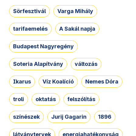
Sörfesztivál
Varga Mihály
tarifaemelés
A Sakál napja
Budapest Nagyregény
Soteria Alapítvány
változás
Ikarus
Víz Koalíció
Nemes Dóra
troli
oktatás
felszólítás
színészek
Jurij Gagarin
1896
látványtervek
energiahatékonyság