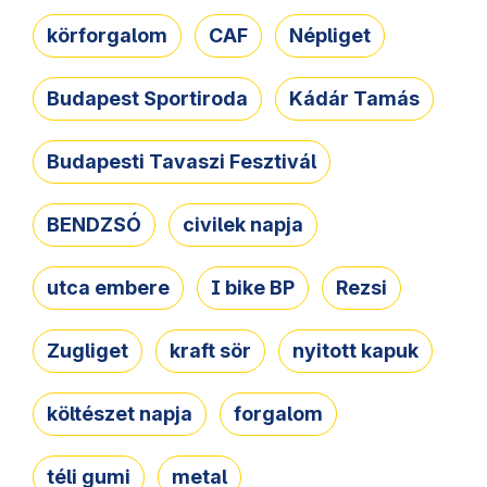
körforgalom
CAF
Népliget
Budapest Sportiroda
Kádár Tamás
Budapesti Tavaszi Fesztivál
BENDZSÓ
civilek napja
utca embere
I bike BP
Rezsi
Zugliget
kraft sör
nyitott kapuk
költészet napja
forgalom
téli gumi
metal