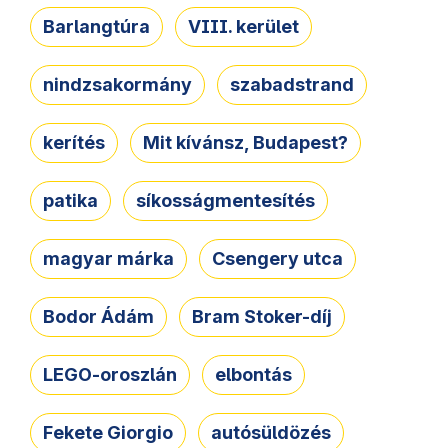
Barlangtúra
VIII. kerület
nindzsakormány
szabadstrand
kerítés
Mit kívánsz, Budapest?
patika
síkosságmentesítés
magyar márka
Csengery utca
Bodor Ádám
Bram Stoker-díj
LEGO-oroszlán
elbontás
Fekete Giorgio
autósüldözés