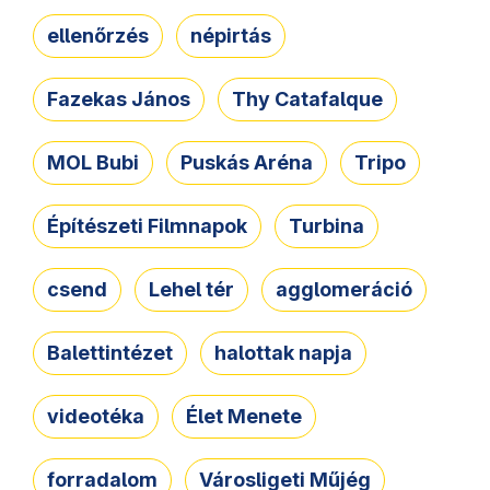
ellenőrzés
népirtás
Fazekas János
Thy Catafalque
MOL Bubi
Puskás Aréna
Tripo
Építészeti Filmnapok
Turbina
csend
Lehel tér
agglomeráció
Balettintézet
halottak napja
videotéka
Élet Menete
forradalom
Városligeti Műjég