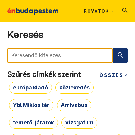
ROVATOK
Keresés
Keresés
Szűrés címkék szerint
ÖSSZES
európa kiadó
közlekedés
Ybl Miklós tér
Arrivabus
temetői járatok
vizsgafilm