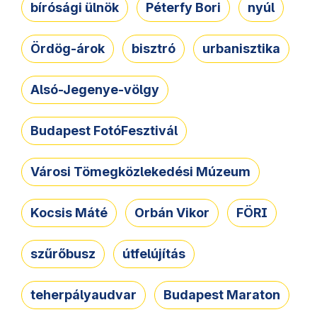
bírósági ülnök
Péterfy Bori
nyúl
Ördög-árok
bisztró
urbanisztika
Alsó-Jegenye-völgy
Budapest FotóFesztivál
Városi Tömegközlekedési Múzeum
Kocsis Máté
Orbán Vikor
FÖRI
szűrőbusz
útfelújítás
teherpályaudvar
Budapest Maraton