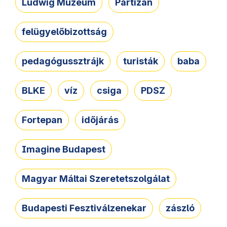
Ludwig Múzeum
Partizán
felügyelőbizottság
pedagógussztrájk
turisták
baba
BLKE
víz
csiga
PDSZ
Fortepan
időjárás
Imagine Budapest
Magyar Máltai Szeretetszolgálat
Budapesti Fesztiválzenekar
zászló