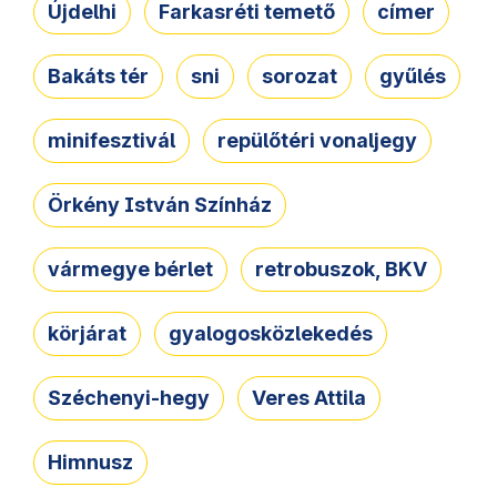
Újdelhi
Farkasréti temető
címer
Bakáts tér
sni
sorozat
gyűlés
minifesztivál
repülőtéri vonaljegy
Örkény István Színház
vármegye bérlet
retrobuszok, BKV
körjárat
gyalogosközlekedés
Széchenyi-hegy
Veres Attila
Himnusz