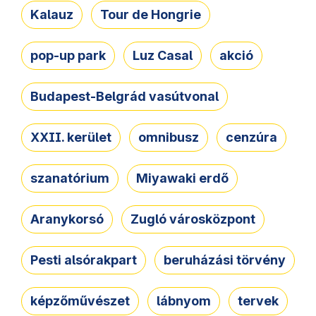
Kalauz
Tour de Hongrie
pop-up park
Luz Casal
akció
Budapest-Belgrád vasútvonal
XXII. kerület
omnibusz
cenzúra
szanatórium
Miyawaki erdő
Aranykorsó
Zugló városközpont
Pesti alsórakpart
beruházási törvény
képzőművészet
lábnyom
tervek