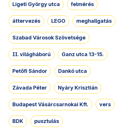
Ligeti György utca
felmérés
áttervezés
LEGO
meghallgatás
Szabad Városok Szövetsége
II. világháború
Ganz utca 13-15.
Petőfi Sándor
Dankó utca
Závada Péter
Nyáry Krisztián
Budapest Vásárcsarnokai Kft.
vers
BDK
pusztulás