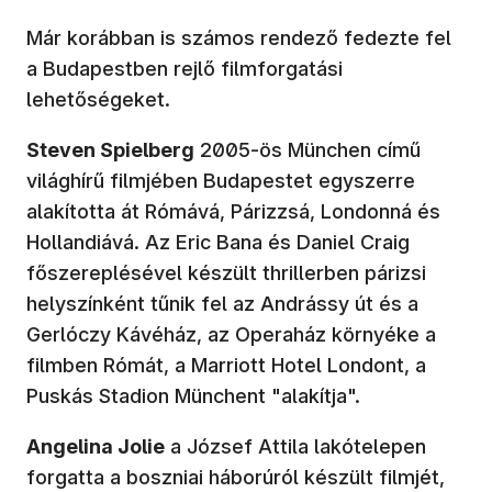
Már korábban is számos rendező fedezte fel
a Budapestben rejlő filmforgatási
lehetőségeket.
Steven Spielberg
2005-ös München című
világhírű filmjében Budapestet egyszerre
alakította át Rómává, Párizzsá, Londonná és
Hollandiává. Az Eric Bana és Daniel Craig
főszereplésével készült thrillerben párizsi
helyszínként tűnik fel az Andrássy út és a
Gerlóczy Kávéház, az Operaház környéke a
filmben Rómát, a Marriott Hotel Londont, a
Puskás Stadion Münchent "alakítja".
Angelina Jolie
a József Attila lakótelepen
forgatta a boszniai háborúról készült filmjét,