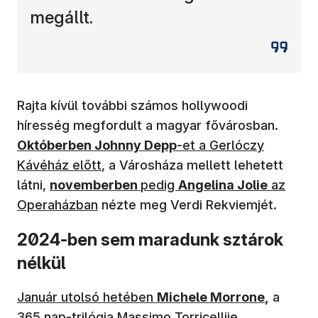
megállt.
Rajta kívül további számos hollywoodi
híresség megfordult a magyar fővárosban.
Októberben Johnny Depp
-et a Gerlóczy
Kávéház előtt
, a Városháza mellett lehetett
látni,
novemberben
pedig
Angelina Jolie
az
Operaházban
nézte meg Verdi Rekviemjét.
2024-ben sem maradunk sztárok
nélkül
Január utolsó hetében
Michele Morrone
,
a
365 nap-trilógia Massimo Torricellije