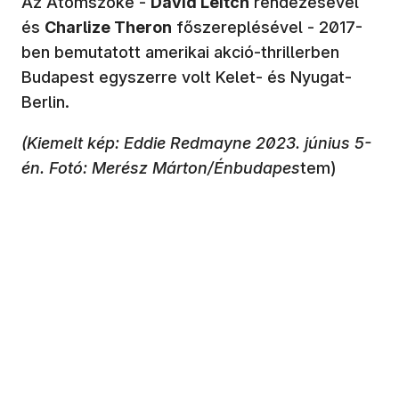
Az Atomszőke -
David Leitch
rendezésével
és
Charlize Theron
főszereplésével - 2017-
ben bemutatott amerikai akció-thrillerben
Budapest egyszerre volt Kelet- és Nyugat-
Berlin.
(Kiemelt kép: Eddie Redmayne 2023. június 5-
én. Fotó: Merész Márton/Énbudapes
tem)