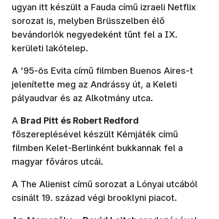
ugyan itt készült a Fauda című izraeli Netflix
sorozat is, melyben Brüsszelben élő
bevándorlók negyedeként tűnt fel a IX.
kerületi lakótelep.
A '95-ös Evita című filmben Buenos Aires-t
jelenítette meg az Andrássy út, a Keleti
pályaudvar és az Alkotmány utca.
A
Brad Pitt
és Robert Redford
főszereplésével készült Kémjáték című
filmben Kelet-Berlinként bukkannak fel a
magyar főváros utcái.
A The Alienist című sorozat a Lónyai utcából
csinált 19. század végi brooklyni piacot.