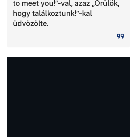
to meet you!”-val, azaz „Örülök,
hogy találkoztunk!”-kal
üdvözölte.