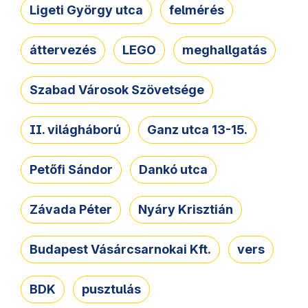
Ligeti György utca
felmérés
áttervezés
LEGO
meghallgatás
Szabad Városok Szövetsége
II. világháború
Ganz utca 13-15.
Petőfi Sándor
Dankó utca
Závada Péter
Nyáry Krisztián
Budapest Vásárcsarnokai Kft.
vers
BDK
pusztulás