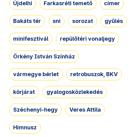
Újdelhi
Farkasréti temető
címer
Bakáts tér
sni
sorozat
gyűlés
minifesztivál
repülőtéri vonaljegy
Örkény István Színház
vármegye bérlet
retrobuszok, BKV
körjárat
gyalogosközlekedés
Széchenyi-hegy
Veres Attila
Himnusz