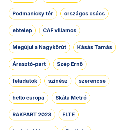
Podmanicky tér
országos csúcs
ebtelep
CAF villamos
Megújul a Nagykörút
Kásás Tamás
Árasztó-part
Szép Ernő
feladatok
színész
szerencse
hello europa
Skála Metró
RAKPART 2023
ELTE