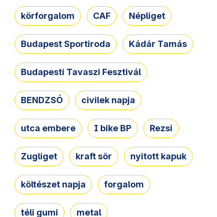
körforgalom
CAF
Népliget
Budapest Sportiroda
Kádár Tamás
Budapesti Tavaszi Fesztivál
BENDZSÓ
civilek napja
utca embere
I bike BP
Rezsi
Zugliget
kraft sör
nyitott kapuk
költészet napja
forgalom
téli gumi
metal