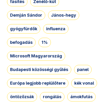
fásítés
Zenélő-kút
Demján Sándor
János-hegy
gyógyfürdők
influenza
befogadás
1%
Microsoft Magyarország
Budapesti közösségi gyűlés
panel
Európa legjobb replülőtere
kék vonal
öntözőzsák
rongálás
ámokfutás