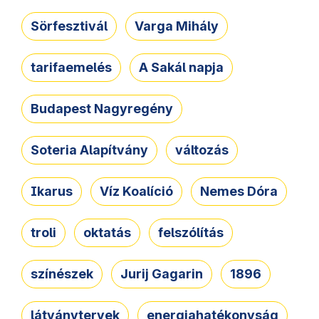
Sörfesztivál
Varga Mihály
tarifaemelés
A Sakál napja
Budapest Nagyregény
Soteria Alapítvány
változás
Ikarus
Víz Koalíció
Nemes Dóra
troli
oktatás
felszólítás
színészek
Jurij Gagarin
1896
látványtervek
energiahatékonyság