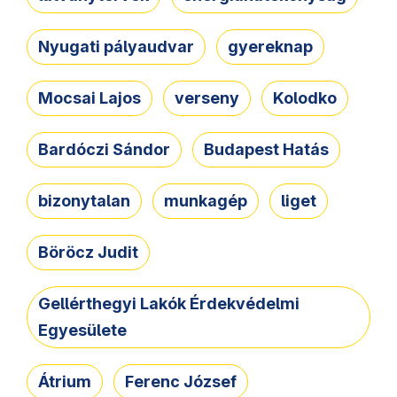
Nyugati pályaudvar
gyereknap
Mocsai Lajos
verseny
Kolodko
Bardóczi Sándor
Budapest Hatás
bizonytalan
munkagép
liget
Böröcz Judit
Gellérthegyi Lakók Érdekvédelmi
Egyesülete
Átrium
Ferenc József