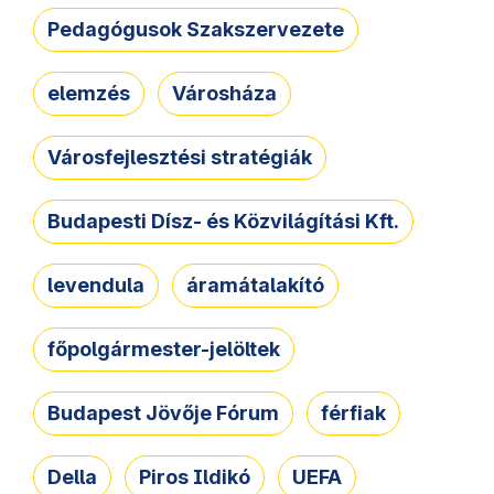
Pedagógusok Szakszervezete
elemzés
Városháza
Városfejlesztési stratégiák
Budapesti Dísz- és Közvilágítási Kft.
levendula
áramátalakító
főpolgármester-jelöltek
Budapest Jövője Fórum
férfiak
Della
Piros Ildikó
UEFA