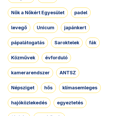
Nők a Nőkért Egyesület
padel
levegő
Unicum
japánkert
pápalátogatás
Saroktelek
fák
Közművek
évforduló
kamerarendszer
ANTSZ
Népsziget
hős
klímasemleges
hajóközlekedés
egyeztetés