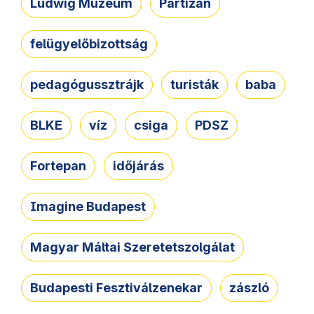
Ludwig Múzeum
Partizán
felügyelőbizottság
pedagógussztrájk
turisták
baba
BLKE
víz
csiga
PDSZ
Fortepan
időjárás
Imagine Budapest
Magyar Máltai Szeretetszolgálat
Budapesti Fesztiválzenekar
zászló