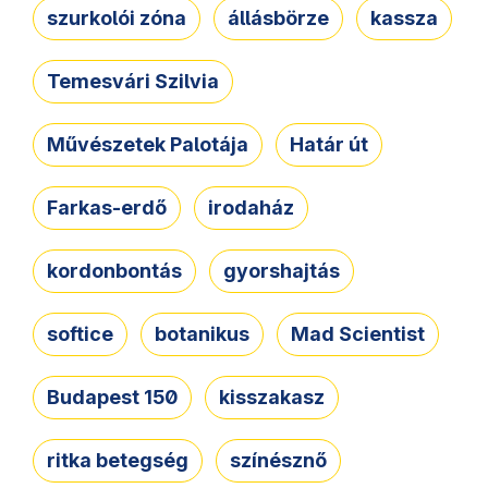
szurkolói zóna
állásbörze
kassza
Temesvári Szilvia
Művészetek Palotája
Határ út
Farkas-erdő
irodaház
kordonbontás
gyorshajtás
softice
botanikus
Mad Scientist
Budapest 150
kisszakasz
ritka betegség
színésznő