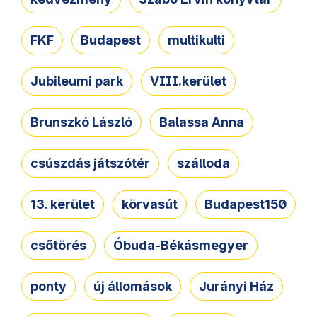
FKF
Budapest
multikulti
Jubileumi park
VIII.kerület
Brunszkó László
Balassa Anna
csúszdás játszótér
szálloda
13. kerület
körvasút
Budapest150
csőtörés
Óbuda-Békásmegyer
ponty
új állomások
Jurányi Ház