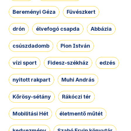
Bereményi Géza
Füvészkert
drón
élvefogó csapda
Abbázia
csúszdadomb
Pion István
vízi sport
Fidesz-székház
edzés
nyitott rakpart
Muhi András
Kőrösy-sétány
Rákóczi tér
Mobilitási Hét
életmentő műtét
kedvezmény
Szabó Ervin könyvtár