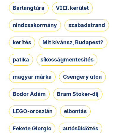
Barlangtúra
VIII. kerület
nindzsakormány
szabadstrand
kerítés
Mit kívánsz, Budapest?
patika
síkosságmentesítés
magyar márka
Csengery utca
Bodor Ádám
Bram Stoker-díj
LEGO-oroszlán
elbontás
Fekete Giorgio
autósüldözés