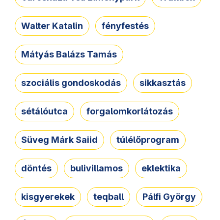
Walter Katalin
fényfestés
Mátyás Balázs Tamás
szociális gondoskodás
sikkasztás
sétálóutca
forgalomkorlátozás
Süveg Márk Saiid
túlélőprogram
döntés
bulivillamos
eklektika
kisgyerekek
teqball
Pálfi György