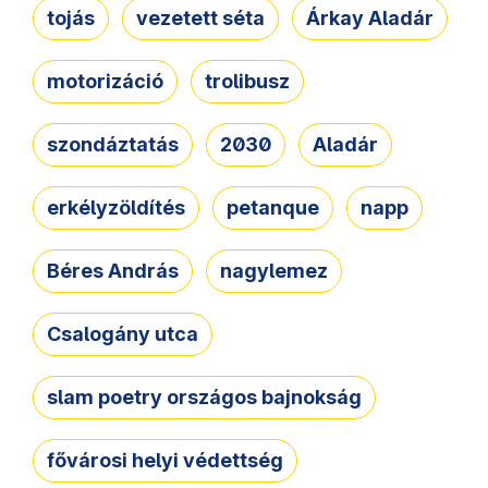
tojás
vezetett séta
Árkay Aladár
motorizáció
trolibusz
szondáztatás
2030
Aladár
erkélyzöldítés
petanque
napp
Béres András
nagylemez
Csalogány utca
slam poetry országos bajnokság
fővárosi helyi védettség