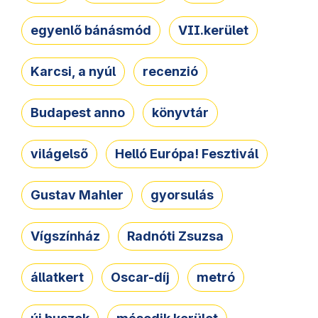
egyenlő bánásmód
VII.kerület
Karcsi, a nyúl
recenzió
Budapest anno
könyvtár
világelső
Helló Európa! Fesztivál
Gustav Mahler
gyorsulás
Vígszínház
Radnóti Zsuzsa
állatkert
Oscar-díj
metró