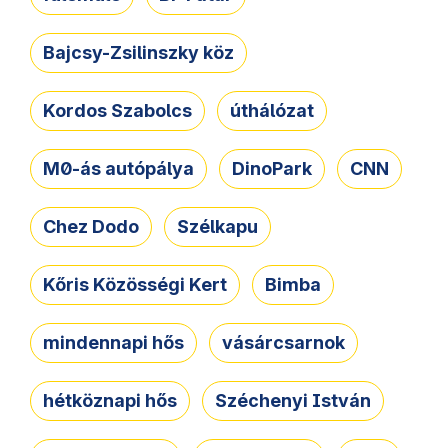
Bajcsy-Zsilinszky köz
Kordos Szabolcs
úthálózat
M0-ás autópálya
DinoPark
CNN
Chez Dodo
Szélkapu
Kőris Közösségi Kert
Bimba
mindennapi hős
vásárcsarnok
hétköznapi hős
Széchenyi István