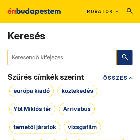
ROVATOK
Keresés
Keresés
Szűrés címkék szerint
ÖSSZES
európa kiadó
közlekedés
Ybl Miklós tér
Arrivabus
temetői járatok
vizsgafilm