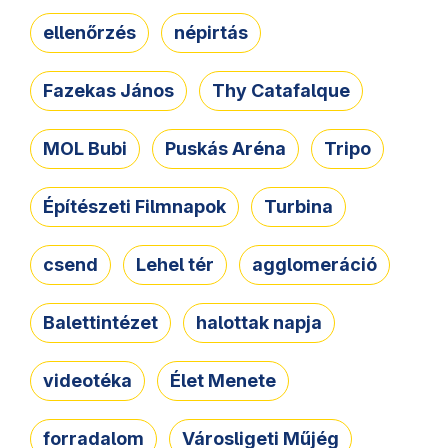
ellenőrzés
népirtás
Fazekas János
Thy Catafalque
MOL Bubi
Puskás Aréna
Tripo
Építészeti Filmnapok
Turbina
csend
Lehel tér
agglomeráció
Balettintézet
halottak napja
videotéka
Élet Menete
forradalom
Városligeti Műjég