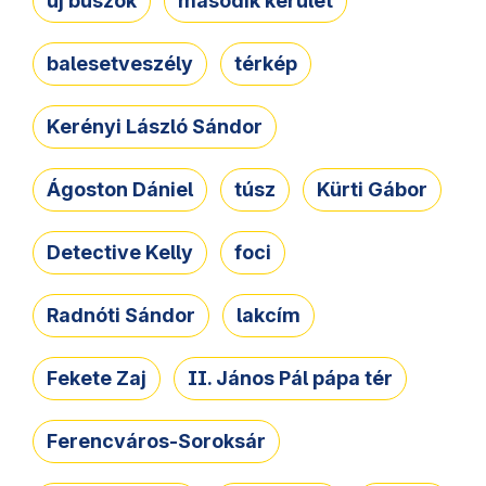
új buszok
második kerület
balesetveszély
térkép
Kerényi László Sándor
Ágoston Dániel
túsz
Kürti Gábor
Detective Kelly
foci
Radnóti Sándor
lakcím
Fekete Zaj
II. János Pál pápa tér
Ferencváros-Soroksár