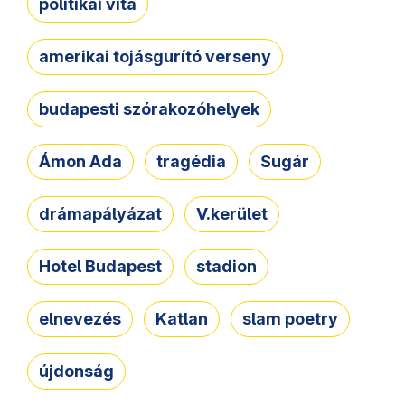
politikai vita
amerikai tojásgurító verseny
budapesti szórakozóhelyek
Ámon Ada
tragédia
Sugár
drámapályázat
V.kerület
Hotel Budapest
stadion
elnevezés
Katlan
slam poetry
újdonság