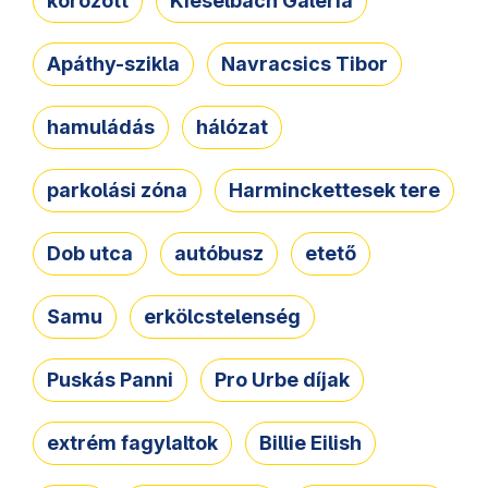
körözött
Kieselbach Galéria
Apáthy-szikla
Navracsics Tibor
hamuládás
hálózat
parkolási zóna
Harminckettesek tere
Dob utca
autóbusz
etető
Samu
erkölcstelenség
Puskás Panni
Pro Urbe díjak
extrém fagylaltok
Billie Eilish