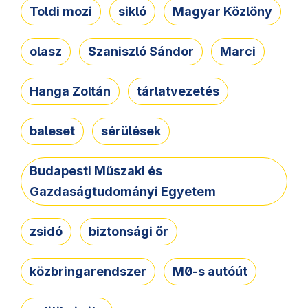
Toldi mozi
sikló
Magyar Közlöny
olasz
Szaniszló Sándor
Marci
Hanga Zoltán
tárlatvezetés
baleset
sérülések
Budapesti Műszaki és
Gazdaságtudományi Egyetem
zsidó
biztonsági őr
közbringarendszer
M0-s autóút