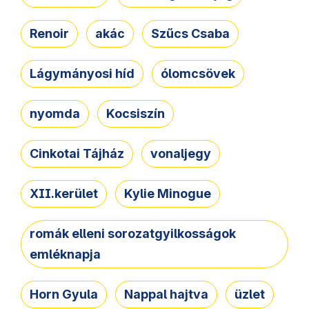
Renoir
akác
Szűcs Csaba
Lágymányosi híd
ólomcsövek
nyomda
Kocsiszín
Cinkotai Tájház
vonaljegy
XII.kerület
Kylie Minogue
romák elleni sorozatgyilkosságok
emléknapja
Horn Gyula
Nappal hajtva
üzlet