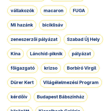
vállakozók
macaron
FUGA
Mi hazánk
biciklisáv
zeneszerzői pályázat
Szabad Új Hely
Kína
Lánchíd-piknik
pályázat
főigazgató
krizso
Borbíró Virgil
Dürer Kert
Világélelmezési Program
kérdőív
Budapest Bábszínház