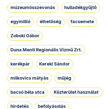
múzeumösszevonás
hulladékgyűjtő
egymillió
élhetőség
facsemete
Zoboki Gábor
Duna Menti Regionális Vízmű Zrt.
kerékpár
Kereki Sándor
milkovics mátyás
műjég
bacsó béla utca
Közterület használat
hirdetés
befolyásolás