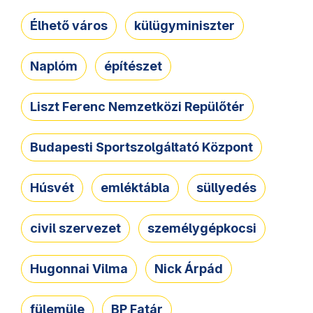
Élhető város
külügyminiszter
Naplóm
építészet
Liszt Ferenc Nemzetközi Repülőtér
Budapesti Sportszolgáltató Központ
Húsvét
emléktábla
süllyedés
civil szervezet
személygépkocsi
Hugonnai Vilma
Nick Árpád
fülemüle
BP Fatár