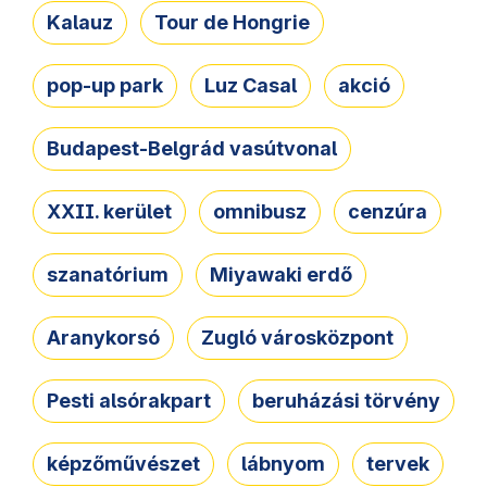
Kalauz
Tour de Hongrie
pop-up park
Luz Casal
akció
Budapest-Belgrád vasútvonal
XXII. kerület
omnibusz
cenzúra
szanatórium
Miyawaki erdő
Aranykorsó
Zugló városközpont
Pesti alsórakpart
beruházási törvény
képzőművészet
lábnyom
tervek