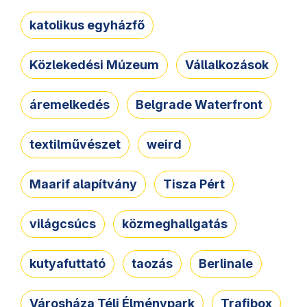
katolikus egyházfő
Közlekedési Múzeum
Vállalkozások
áremelkedés
Belgrade Waterfront
textilművészet
weird
Maarif alapítvány
Tisza Pért
világcsúcs
közmeghallgatás
kutyafuttató
taozás
Berlinale
Városháza Téli Élménypark
Trafibox