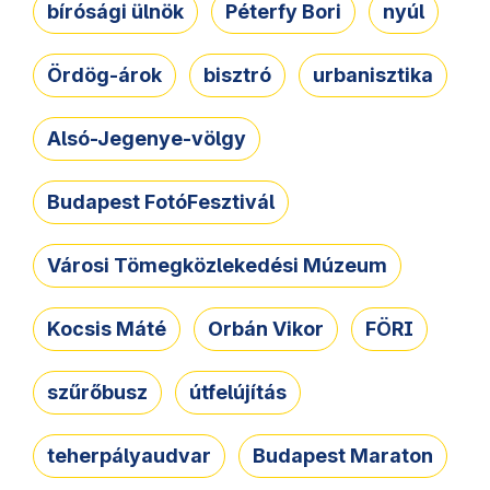
bírósági ülnök
Péterfy Bori
nyúl
Ördög-árok
bisztró
urbanisztika
Alsó-Jegenye-völgy
Budapest FotóFesztivál
Városi Tömegközlekedési Múzeum
Kocsis Máté
Orbán Vikor
FÖRI
szűrőbusz
útfelújítás
teherpályaudvar
Budapest Maraton