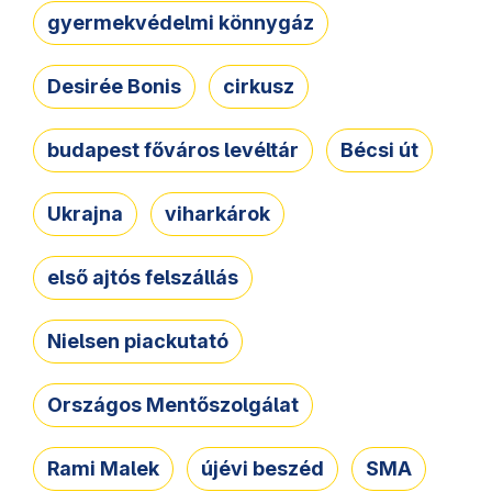
gyermekvédelmi könnygáz
Desirée Bonis
cirkusz
budapest főváros levéltár
Bécsi út
Ukrajna
viharkárok
első ajtós felszállás
Nielsen piackutató
Országos Mentőszolgálat
Rami Malek
újévi beszéd
SMA